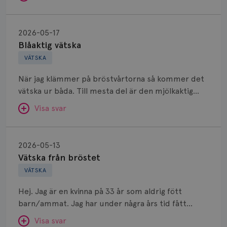
Blåaktig
vätska
2026-05-17
Blåaktig vätska
VÄTSKA
När jag klämmer på bröstvårtorna så kommer det
vätska ur båda. Till mesta del är den mjölkaktig
men på ett specifikt ställe på ena bröstvårtan
Visa svar
kommer en blåaktig vätska ut. Är det något som
borde undersökas?
Vätska
från
SVAR:
2026-05-13
bröstet
Vätska från bröstet
Hej! Om det inte är blodig vätska och det kommer
VÄTSKA
ur båda brösten och flera mjölkgångar är det
väldigt osannolikt att det rör sig om något farligt.
Hej. Jag är en kvinna på 33 år som aldrig fött
Just blå färg har jag dock inte tidigare hört, det
barn/ammat. Jag har under några års tid fått
brukar snarare vara lite grönaktigt? Om du är
vätska från vänster bröst, aldrig klämt ut något
orolig är det väl ändå bra att kolla upp, men annars
Visa svar