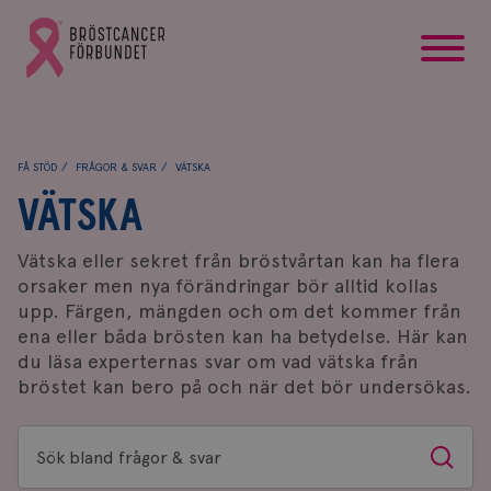
startsida
Gå
till
Bröstcancerförbundets
startsida
FÅ STÖD
FRÅGOR & SVAR
VÄTSKA
VÄTSKA
Vätska eller sekret från bröstvårtan kan ha flera
orsaker men nya förändringar bör alltid kollas
upp. Färgen, mängden och om det kommer från
ena eller båda brösten kan ha betydelse. Här kan
du läsa experternas svar om vad vätska från
bröstet kan bero på och när det bör undersökas.
Sök
Sök
bland