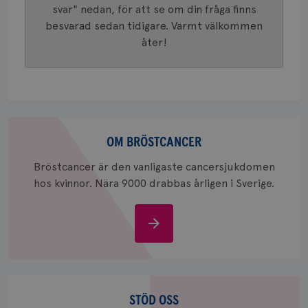
klientid
svar" nedan, för att se om din fråga finns
i varje 
besvarad sedan tidigare. Varmt välkommen
webbpla
att berä
åter!
session
för
webbpla
_ga_W8VXKBRK9Y
.brostcancerforbundet.se
1 år 1
Denna c
månad
Google A
ar_debug
.pinterest.com
1 år
bevara s
Om
_gid
1 dag
Denna co
Google LLC
Google A
.brostcancerforbundet.se
bröstcancer
OM BRÖSTCANCER
och uppd
värde fö
och anvä
Bröstcancer är den vanligaste cancersjukdomen
och spår
hos kvinnor. Nära 9000 drabbas årligen i Sverige.
IDE
1 år
Google LLC
.doubleclick.net
Om
bröstcancer
Stöd
oss
STÖD OSS