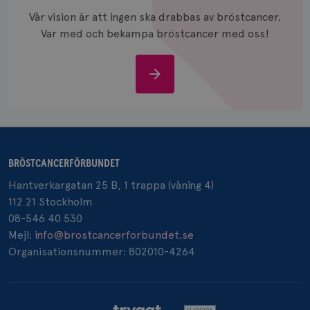
_gcl_au
3
Google LLC
månad
.brostcancerforbundet.se
Vår vision är att ingen ska drabbas av bröstcancer.
Var med och bekämpa bröstcancer med oss!
Stöd
oss
_pin_unauth
1 år
Pinterest Inc.
.brostcancerforbundet.se
BRÖSTCANCERFÖRBUNDET
Hantverkargatan 25 B, 1 trappa (våning 4)
112 21 Stockholm
08-546 40 530
Mejl:
info@brostcancerforbundet.se
Organisationsnummer: 802010-4264