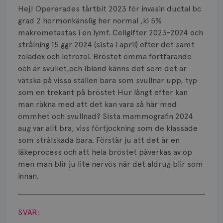
Hej! Opererades tårtbit 2023 för invasin ductal bc
Bröstvårta
grad 2 hormonkänslig her normal ,ki 5%
makrometastas i en lymf. Cellgifter 2023-2024 och
Knöl
strålning 15 ggr 2024 (sista i april) efter det samt
zoladex och letrozol. Bröstet ömma fortfarande
Läkemedel
och är svullet,och ibland känns det som det är
Typ av bröstcancer
vätska på vissa ställen bara som svullnar upp, typ
som en trekant på bröstet Hur långt efter kan
Smärta
man räkna med att det kan vara så här med
ömmhet och svullnad? Sista mammografin 2024
Prognos
aug var allt bra, viss förtjockning som de klassade
som strålskada bara. Förstår ju att det är en
Risker
läkeprocess och att hela bröstet påverkas av op
men man blir ju lite nervös när det aldrug blir som
Spridd bröstcancer
innan.
Strålning
Visa svar
Vätska
SVAR: