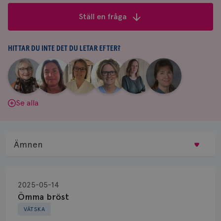
frågor
Ställ en fråga
&
svar
HITTAR DU INTE DET DU LETAR EFTER?
|
|
|
|
|
|
Aina
Anne
Fredrika
Jeanette
Maria
Yvette
Johnsson
Andersson
Killander
Bäcklund
Edegran
Andersson
Se alla
Ämnen
Behandling
2025-05-14
Biopsi
Ömma bröst
VÄTSKA
Biverkningar