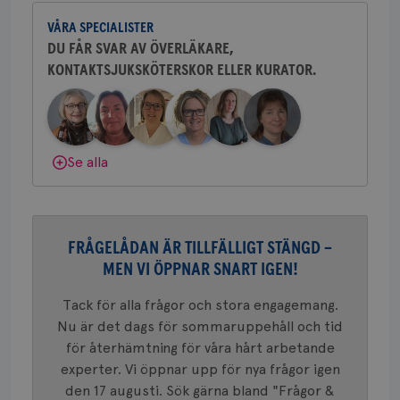
Dölj svar
c_rid
.brostcancerforbundet.se
1 dag
Denna c
Namn
Leverantör
/
Domän
Utgån
att mäta
VÅRA SPECIALISTER
postutsk
YSC
Sessi
Google LLC
om mott
DU FÅR SVAR AV ÖVERLÄKARE,
.youtube.com
länkar i
KONTAKTSJUKSKÖTERSKOR ELLER KURATOR.
konverte
webbpla
VISITOR_PRIVACY_METADATA
5
YouTube
_gat_UA-1577937-
.brostcancerforbundet.se
1
Detta är
månad
.youtube.com
37
minut
cookie s
4 veck
Google A
mönster
innehåll
Se alla
identite
eller we
sig till.
_gat-ka
att beg
som regi
webbpla
FRÅGELÅDAN ÄR TILLFÄLLIGT STÄNGD –
trafikvo
MEN VI ÖPPNAR SNART IGEN!
_ga
1 år 1
Detta c
Google LLC
månad
associe
.brostcancerforbundet.se
__Secure-ROLLOUT_TOKEN
.youtube.com
5
Tack för alla frågor och stora engagemang.
Universal
månad
en vikti
Nu är det dags för sommaruppehåll och tid
4 veck
Googles
för återhämtning för våra hårt arbetande
analystj
VISITOR_INFO1_LIVE
5
Google LLC
används 
månad
.youtube.com
experter. Vi öppnar upp för nya frågor igen
unika a
4 veck
tilldela
den 17 augusti. Sök gärna bland "Frågor &
generer