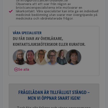
till info@brostcancerforbundet.se
typ
Observera att ett svar från någon av
Behöver du mer stöd? Som medlem i
på 
bröstcancerspecialisterna inte motsvarar en
Bröstcancerförbundet får du både
läkarkontakt. Våra specialister kan inte ge en individuell
CookieScriptConsent
4 veckor
Den
CookieScript
medicinsk bedömning utan svarar mer övergripande på
2 dagar
Coo
.brostcancerforbundet.se
gemenskap och goda råd.
Bli medlem
medicinska och vårdrelaterade frågor.
tjä
ihå
bes
Dölj svar
nöd
Scr
VÅRA SPECIALISTER
Google
fun
Privacy Policy
DU FÅR SVAR AV ÖVERLÄKARE,
KONTAKTSJUKSKÖTERSKOR ELLER KURATOR.
Namn
Leverantör
/
Domän
Utgång
Beskriv
c_rid
.brostcancerforbundet.se
1 dag
Denna c
Se alla
Namn
Leverantör
/
Domän
Utgån
att mäta
postutsk
YSC
Sessi
Google LLC
om mott
.youtube.com
länkar i
konverte
webbpla
FRÅGELÅDAN ÄR TILLFÄLLIGT STÄNGD –
VISITOR_PRIVACY_METADATA
5
YouTube
_gat_UA-1577937-
.brostcancerforbundet.se
1
Detta är
månad
.youtube.com
MEN VI ÖPPNAR SNART IGEN!
37
minut
cookie s
4 veck
Google A
mönster
Tack för alla frågor och stora engagemang.