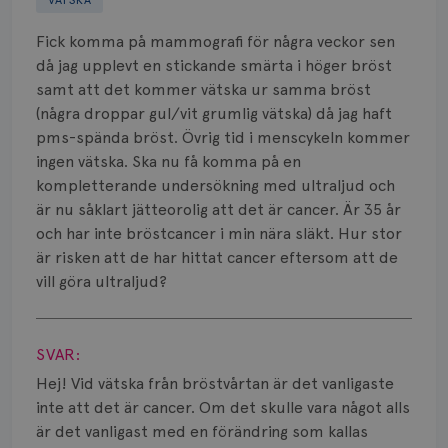
VÄTSKA
Bröstvårta
Fick komma på mammografi för några veckor sen
då jag upplevt en stickande smärta i höger bröst
Knöl
samt att det kommer vätska ur samma bröst
(några droppar gul/vit grumlig vätska) då jag haft
Läkemedel
pms-spända bröst. Övrig tid i menscykeln kommer
Typ av bröstcancer
ingen vätska. Ska nu få komma på en
kompletterande undersökning med ultraljud och
Smärta
är nu såklart jätteorolig att det är cancer. Är 35 år
och har inte bröstcancer i min nära släkt. Hur stor
Prognos
är risken att de har hittat cancer eftersom att de
vill göra ultraljud?
Risker
Visa svar
Spridd bröstcancer
SVAR:
Strålning
Hej! Vid vätska från bröstvårtan är det vanligaste
inte att det är cancer. Om det skulle vara något alls
Vätska
är det vanligast med en förändring som kallas