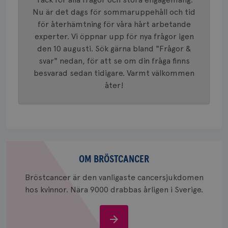
innehåll
identite
Nu är det dags för sommaruppehåll och tid
eller we
för återhämtning för våra hårt arbetande
sig till.
_gat-ka
experter. Vi öppnar upp för nya frågor igen
att beg
som regi
den 10 augusti. Sök gärna bland "Frågor &
webbpla
svar" nedan, för att se om din fråga finns
trafikvo
besvarad sedan tidigare. Varmt välkommen
_ga
1 år 1
Detta c
Google LLC
månad
associe
.brostcancerforbundet.se
__Secure-ROLLOUT_TOKEN
.youtube.com
5
åter!
Universal
månad
en vikti
4 veck
Googles
analystj
VISITOR_INFO1_LIVE
5
Google LLC
används 
månad
.youtube.com
unika a
4 veck
tilldela
generer
Om
klientid
i varje 
bröstcancer
OM BRÖSTCANCER
webbpla
att berä
session
Bröstcancer är den vanligaste cancersjukdomen
för
hos kvinnor. Nära 9000 drabbas årligen i Sverige.
webbpla
_ga_W8VXKBRK9Y
.brostcancerforbundet.se
1 år 1
Denna c
månad
Google A
ar_debug
.pinterest.com
1 år
Om
bevara s