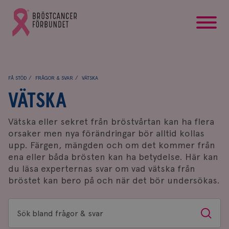
startsida
Gå
till
Bröstcancerförbundets
startsida
FÅ STÖD
FRÅGOR & SVAR
VÄTSKA
VÄTSKA
Vätska eller sekret från bröstvårtan kan ha flera
orsaker men nya förändringar bör alltid kollas
upp. Färgen, mängden och om det kommer från
ena eller båda brösten kan ha betydelse. Här kan
du läsa experternas svar om vad vätska från
bröstet kan bero på och när det bör undersökas.
Sök
Sök
bland