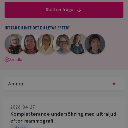
frågor
Ställ en fråga
&
svar
HITTAR DU INTE DET DU LETAR EFTER?
|
|
|
|
|
|
Aina
Anne
Fredrika
Jeanette
Maria
Yvette
Johnsson
Andersson
Killander
Bäcklund
Edegran
Andersson
Se alla
Ämnen
Behandling
2026-04-27
Biopsi
Kompletterande undersökning med ultraljud
efter mammografi
Biverkningar