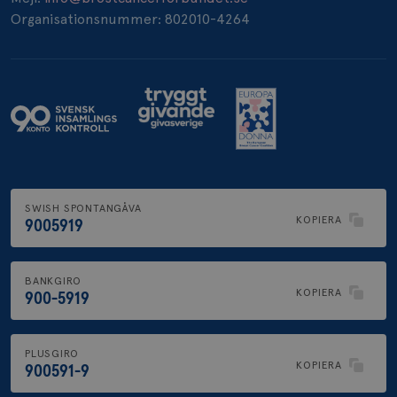
_pin_unauth
1 år
Pinterest Inc.
.brostcancerforbundet.se
Organisationsnummer: 802010-4264
SWISH SPONTANGÅVA
KOPIERA
9005919
BANKGIRO
KOPIERA
900-5919
PLUSGIRO
KOPIERA
900591-9