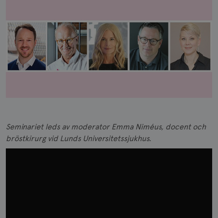
Seminariet leds av moderator Emma Niméus, docent och
bröstkirurg vid Lunds Universitetssjukhus.