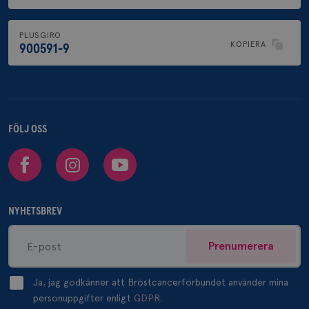
PLUSGIRO
_pin_unauth
1 år
Pinterest Inc.
KOPIERA
.brostcancerforbundet.se
900591-9
FÖLJ OSS
Facebook
Instagram
Youtube
NYHETSBREV
Prenumerera
Ja, jag godkänner att Bröstcancerförbundet använder mina
personuppgifter enligt
GDPR.