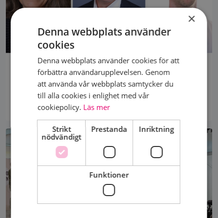
×
Denna webbplats använder
cookies
Denna webbplats använder cookies för att
TRE FORSKARE OM FRAMTIDENS BRÖSTCANCERVÅRD
förbättra användarupplevelsen. Genom
Genom Bröstcancerförbundets forskningsanslag får
att använda vår webbplats samtycker du
forskare möjlighet att driva projekt som kan bidra
till alla cookies i enlighet med vår
till...
cookiepolicy.
Läs mer
Strikt
Prestanda
Inriktning
nödvändigt
Funktioner