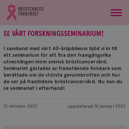
startsida
Gå
till
Bröstcancerförbundets
startsida
SE VÅRT FORSKNINGSSEMINARIUM!
I samband med vårt 40-årsjubileum bjöd vi in till
ett seminarium för att fira den framgångsrika
utvecklingen inom svensk bröstcancervård.
Seminariet gästades av framstående forskare som
berättade om de största genombrotten och hur
de ser på framtidens bröstcancervård. Nu kan du
se seminariet i efterhand!
Publicerad
21 oktober 2022
uppdaterad
16 januari 2023