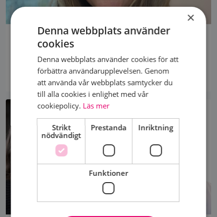
×
Denna webbplats använder
"VI SÄTTER PRESS PÅ POLITIKERNA"
cookies
Bröstcancerförbundet driver medlemmarnas
Denna webbplats använder cookies för att
viktigaste frågor. Inför valet lägger vi i en extra växel
förbättra användarupplevelsen. Genom
och...
att använda vår webbplats samtycker du
till alla cookies i enlighet med vår
cookiepolicy.
Läs mer
Strikt
Prestanda
Inriktning
nödvändigt
Funktioner