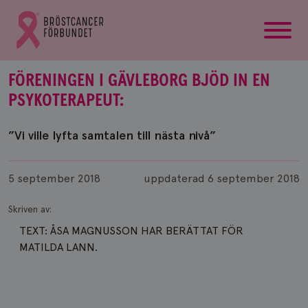
startsida
Gå
till
Bröstcancerförbundets
startsida
FÖRENINGEN I GÄVLEBORG BJÖD IN EN
PSYKOTERAPEUT:
”Vi ville lyfta samtalen till nästa nivå”
Publicerad
5 september 2018
uppdaterad
6 september 2018
Skriven av:
TEXT: ÅSA MAGNUSSON HAR BERÄTTAT FÖR
MATILDA LANN.