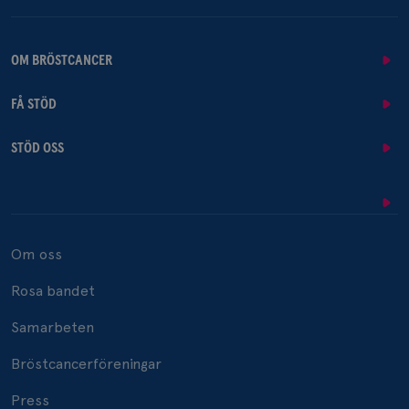
_pin_unauth
1 år
Pinterest Inc.
.brostcancerforbundet.se
OM BRÖSTCANCER
FÅ STÖD
STÖD OSS
Om oss
Rosa bandet
Samarbeten
Bröstcancerföreningar
Press