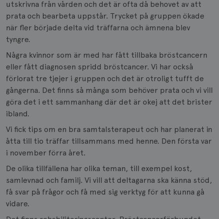
utskrivna från vården och det är ofta då behovet av att
prata och bearbeta uppstår. Trycket på gruppen ökade
när fler började delta vid träffarna och ämnena blev
tyngre.
Några kvinnor som är med har fått tillbaka bröstcancern
eller fått diagnosen spridd bröstcancer. Vi har också
förlorat tre tjejer i gruppen och det är otroligt tufft de
gångerna. Det finns så många som behöver prata och vi vill
göra det i ett sammanhang där det är okej att det brister
ibland.
Vi fick tips om en bra samtalsterapeut och har planerat in
åtta till tio träffar tillsammans med henne. Den första var
i november förra året.
De olika tillfällena har olika teman, till exempel kost,
samlevnad och familj. Vi vill att deltagarna ska känna stöd,
få svar på frågor och få med sig verktyg för att kunna gå
vidare.