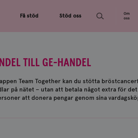
Sök
Om
Få stöd
Stöd oss
oss
NDEL TILL GE-HANDEL
 appen Team Together kan du stötta bröstcancer
ar på nätet – utan att betala något extra för de
ersoner att donera pengar genom sina vardagsköp 