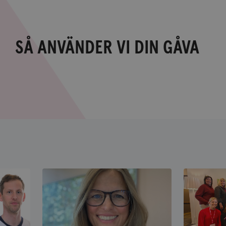
SÅ ANVÄNDER VI DIN GÅVA
Så
använder
vi
din
gåva