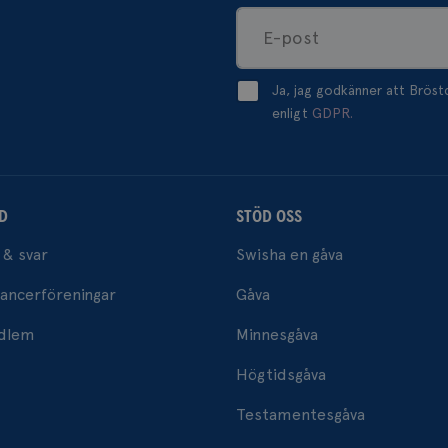
Ja, jag godkänner att Brös
enligt
GDPR.
D
STÖD OSS
 & svar
Swisha en gåva
ancerföreningar
Gåva
edlem
Minnesgåva
Högtidsgåva
Testamentesgåva