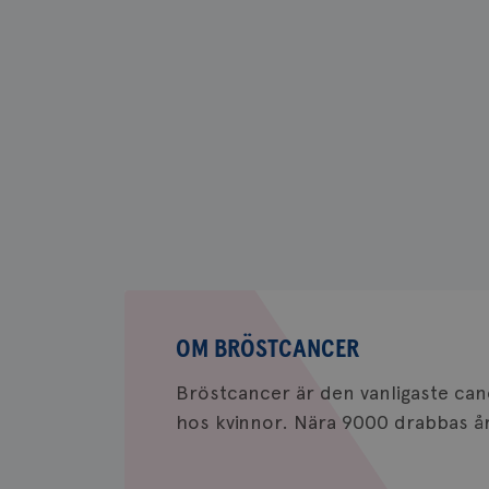
användas ordentligt 
Namn
sessionid
csrftoken
CookieScriptConse
Om
Namn
Namn
bröstcancer
c_rid
OM BRÖSTCANCER
YSC
Bröstcancer är den vanligaste c
_gat_UA-1577937-
VISITOR_PRIVACY_
37
hos kvinnor. Nära 9000 drabbas årl