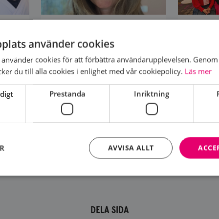
"VI SÄTTER PRESS PÅ
STÖDPER
plats använder cookies
POLITIKERNA"
2026
använder cookies för att förbättra användarupplevelsen. Genom 
Bröstcancerförbundet driver
Ingen sk
er du till alla cookies i enlighet med vår cookiepolicy.
Läs mer
medlemmarnas viktigaste
med sin 
frågor. Inför valet lägger vi i en
utbildar v
digt
Prestanda
Inriktning
skare
extra växel och...
stödpers
kt
ER
AVVISA ALLT
ACCE
Strikt nödvändigt
Prestanda
Inriktning
Funktioner
DELA SIDA
kor tillåter kärnwebbplatsfunktioner som användarinloggning och kontohantering. We