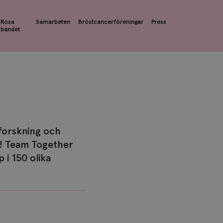
Rosa
Samarbeten
Bröstcancerföreningar
Press
bandet
forskning och
t! Team Together
i 150 olika