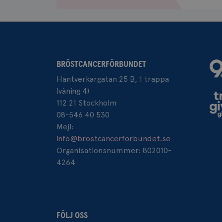
_ga
__Secure-ROLLOU
VISITOR_INFO1_LIV
BRÖSTCANCERFÖRBUNDET
_ga_W8VXKBRK9Y
Hantverkargatan 25 B, 1 trappa
ar_debug
_gid
(våning 4)
112 21 Stockholm
08-546 40 530
IDE
Mejl:
info@brostcancerforbundet.se
Organisationsnummer: 802010-
_gcl_au
4264
_pin_unauth
FÖLJ OSS