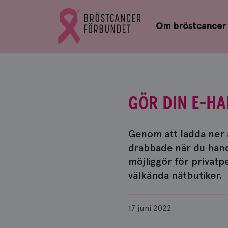
Bröstcancerförbundets
Gå
startsida
Om bröstcancer
till
Bröstcancerförbundets
startsida
GÖR DIN E-HA
Genom att ladda ner
drabbade när du handl
möjliggör för privatp
välkända nätbutiker.
Publicerad
17 juni 2022