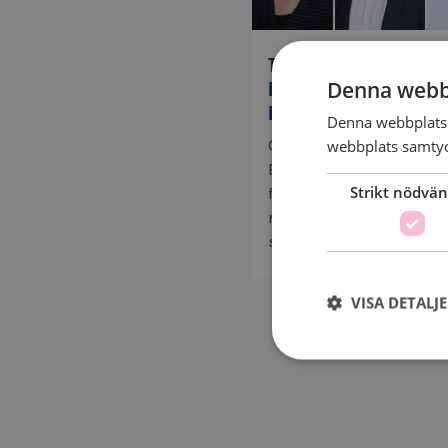
TRE FORSKARE OM
Denna webb
FRAMTIDENS
BRÖSTCANCERVÅRD
Denna webbplats 
webbplats samtyck
Genom
Bröstcancerförbundets
Strikt nödvän
forskningsanslag får for
möjlighet att driva proje
som kan bidra till...
VISA DETALJ
Strikt nödvändiga ka