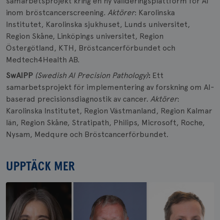
samarbetsprojekt kring en ny valideringsplattform för Ai
inom bröstcancerscreening.
Aktörer
: Karolinska
Institutet, Karolinska sjukhuset, Lunds universitet,
Region Skåne, Linköpings universitet, Region
Östergötland, KTH, Bröstcancerförbundet och
Medtech4Health AB.
SwAIPP
(Swedish AI Precision Pathology)
:
Ett
samarbetsprojekt för implementering av forskning om AI-
baserad precisionsdiagnostik av cancer.
Aktörer
:
Karolinska Institutet, Region Västmanland, Region Kalmar
län, Region Skåne, Stratipath, Philips, Microsoft, Roche,
Nysam, Medqure och Bröstcancerförbundet.
UPPTÄCK MER