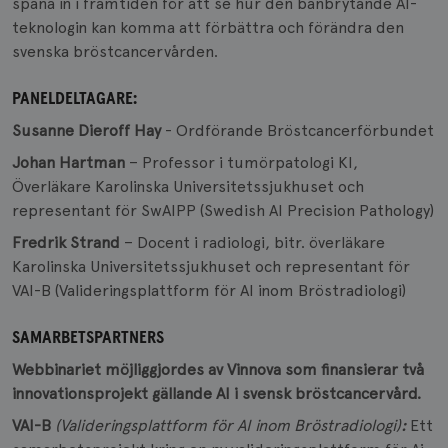
spana in i framtiden för att se hur den banbrytande AI-
teknologin kan komma att förbättra och förändra den
svenska bröstcancervården.
PANELDELTAGARE:
Susanne Dieroff Hay
- Ordförande Bröstcancerförbundet
Johan Hartman
– Professor i tumörpatologi KI,
Överläkare Karolinska Universitetssjukhuset och
representant för SwAIPP (Swedish AI Precision Pathology)
Fredrik Strand
– Docent i radiologi, bitr. överläkare
Karolinska Universitetssjukhuset och representant för
VAI-B (Valideringsplattform för AI inom Bröstradiologi)
SAMARBETSPARTNERS
Webbinariet möjliggjordes av Vinnova som finansierar två
innovationsprojekt gällande AI i svensk bröstcancervård.
VAI-B
(Valideringsplattform för AI inom Bröstradiologi)
:
Ett