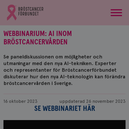
startsida
Gå
till
Bröstcancerförbundets
startsida
WEBBINARIUM: AI INOM
BRÖSTCANCERVÅRDEN
Se paneldiskussionen om möjligheter och
utmaningar med den nya AI-tekniken. Experter
och representanter för Bröstcancerförbundet
diskuterar hur den nya AI-teknologin kan förändra
bröstcancervården i Sverige.
Publicerad
16 oktober 2023
uppdaterad
26 november 2023
SE WEBBINARIET HÄR