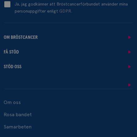
Ja, jag godkänner att Bröstcancerförbundet använder mina
personuppgifter enligt
GDPR.
_pin_unauth
1 år
Pinterest Inc.
.brostcancerforbundet.se
OM BRÖSTCANCER
FÅ STÖD
STÖD OSS
Om oss
Rosa bandet
Samarbeten