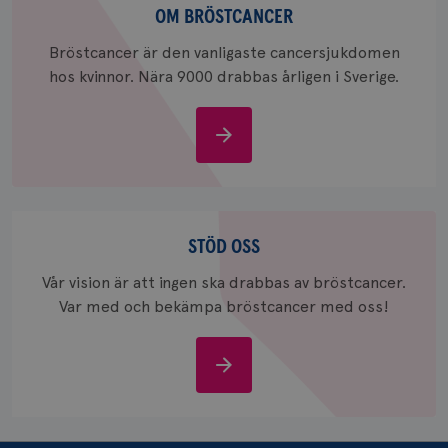
månader
til
bröstcancer
OM BRÖSTCANCER
4 veckor
web
för
Bröstcancer är den vanligaste cancersjukdomen
utf
en 
hos kvinnor. Nära 9000 drabbas årligen i Sverige.
typ
på 
CookieScriptConsent
4 veckor
Den
CookieScript
Om
2 dagar
Coo
.brostcancerforbundet.se
tjä
bröstcancer
ihå
bes
nöd
Scr
Google
Stöd
fun
Privacy Policy
oss
STÖD OSS
Vår vision är att ingen ska drabbas av bröstcancer.
Var med och bekämpa bröstcancer med oss!
Namn
Leverantör
/
Domän
Utgång
Beskriv
c_rid
.brostcancerforbundet.se
1 dag
Denna c
Stöd
Namn
Leverantör
/
Domän
Utgån
att mäta
oss
postutsk
YSC
Sessi
Google LLC
om mott
.youtube.com
länkar i
konverte
webbpla