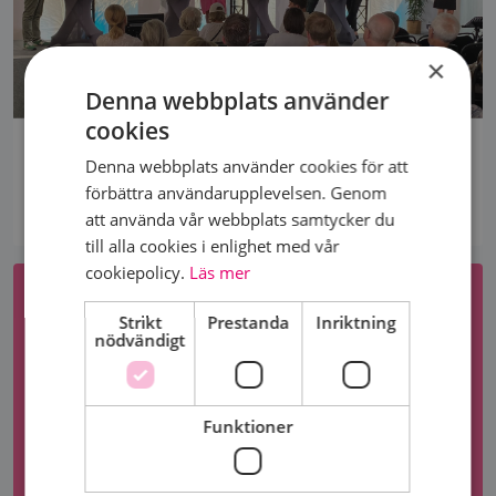
×
Denna webbplats använder
cookies
BRÖSTCANCERFÖRBUNDET I ALMEDALEN 2026
Denna webbplats använder cookies för att
Vi deltar i flera öppna paneldebatter och seminarier,
förbättra användarupplevelsen. Genom
hoppas vi ses där!
att använda vår webbplats samtycker du
till alla cookies i enlighet med vår
cookiepolicy.
Läs mer
Strikt
Prestanda
Inriktning
nödvändigt
Funktioner