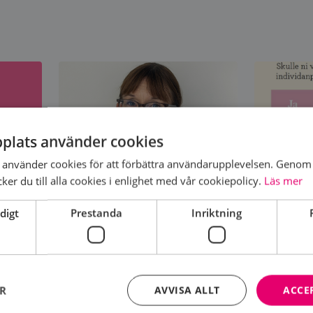
plats använder cookies
använder cookies för att förbättra användarupplevelsen. Genom 
er du till alla cookies i enlighet med vår cookiepolicy.
Läs mer
TEMA STRÅLNING
I VÄNTA
AL OM
SVÅRUND
Strålning skyddar mot återfall
digt
Prestanda
Inriktning
i bröstcancer men ska inte ges
I dag erb
”i onödan”. Stora framsteg på
mammogr
området har...
alternati
undersök
ER
AVVISA ALLT
ACCE
varför
svårbedöm