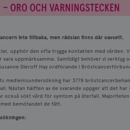
ncern inte tillbaka, men rädslan finns där oavsett.
klar, upphör den ofta trygga kontakten med vården. Vi
er vara uppmärksamma. Samtidigt behöver vi verktyg o
 Susanne Dieroff Hay ordförande i Bröstcancerförbun
ts medlemsundersökning har 3778 bröstcancerbehand
all. Nästan hälften av de svarande uppger att det har
 har också sökt vård för symtom på återfall. Majoritete
 med bemötandet de fått.
rsökningen: