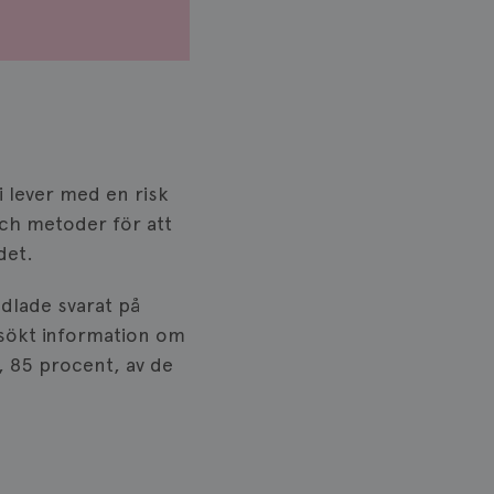
 lever med en risk
ch metoder för att
det.
lade svarat på
 sökt information om
n, 85 procent, av de