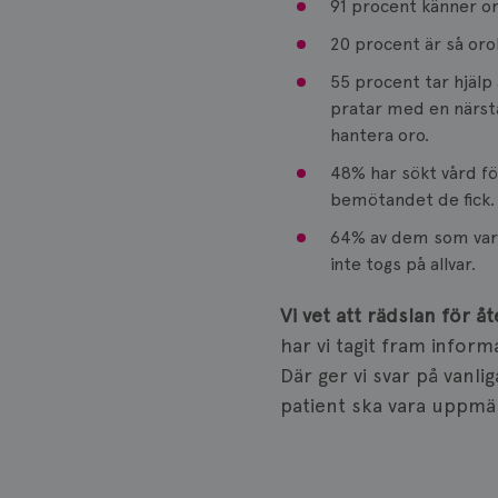
91 procent känner oro
20 procent är så orol
55 procent tar hjälp 
pratar med en närst
hantera oro.
48% har sökt vård f
bemötandet de fick.
64% av dem som var
inte togs på allvar.
Vi vet att rädslan för å
har vi tagit fram infor
Där ger vi svar på vanl
patient ska vara uppm