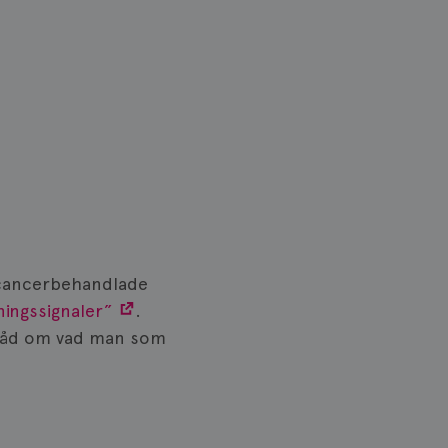
tcancerbehandlade
ningssignaler”
.
h råd om vad man som