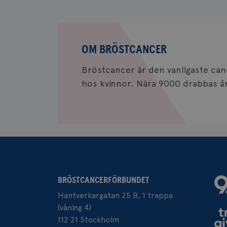
_gat_UA-1577937-
VISITOR_PRIVACY_
37
Om
bröstcancer
OM BRÖSTCANCER
_ga
Bröstcancer är den vanligaste c
__Secure-ROLLOU
hos kvinnor. Nära 9000 drabbas årl
VISITOR_INFO1_LIV
_ga_W8VXKBRK9Y
ar_debug
_gid
IDE
BRÖSTCANCERFÖRBUNDET
Hantverkargatan 25 B, 1 trappa
(våning 4)
112 21 Stockholm
_gcl_au