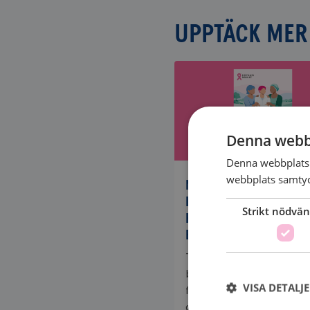
UPPTÄCK MER
Denna webb
Denna webbplats 
webbplats samtyck
NYTT
INFORMATIONSMATERI
Strikt nödvän
HORMONKÄNSLIG
BRÖSTCANCER
Ta del av kunskap om
behandlingsmöjligheter,
VISA DETALJ
forskningsframsteg och 
den antihormonella