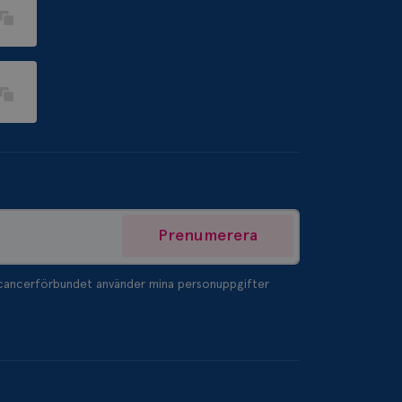
am som
n han besökte
ifierar och känner
tad reklam.
Prenumerera
tcancerförbundet använder mina personuppgifter