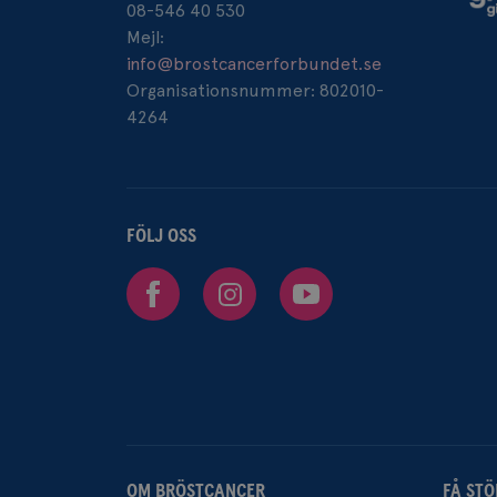
08-546 40 530
Mejl:
info@brostcancerforbundet.se
_pin_unauth
Organisationsnummer: 802010-
4264
FÖLJ OSS
Facebook
Instagram
Youtube
OM BRÖSTCANCER
FÅ STÖ