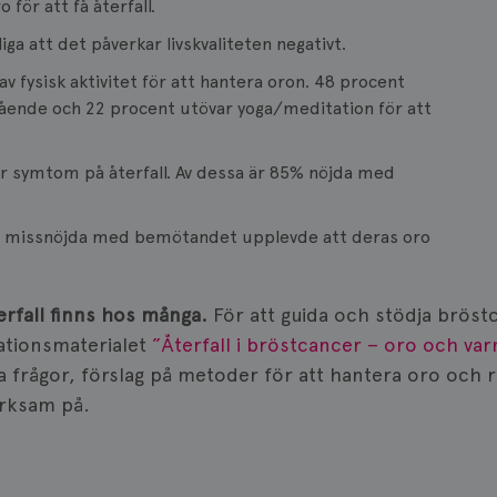
 för att få återfall.
iga att det påverkar livskvaliteten negativt.
av fysisk aktivitet för att hantera oron. 48 procent
ående och 22 procent utövar yoga/meditation för att
ör symtom på återfall. Av dessa är 85% nöjda med
 missnöjda med bemötandet upplevde att deras oro
terfall finns hos många.
För att guida och stödja brös
mationsmaterialet
”Återfall i bröstcancer – oro och var
iga frågor, förslag på metoder för att hantera oro oc
ärksam på.