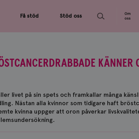
Sök
Om
Få stöd
Stöd oss
oss
BRÖSTCANCERDRABBADE KÄNNER 
ler livet på sin spets och framkallar många känsl
ling. Nästan alla kvinnor som tidigare haft brös
 femte kvinna uppger att oron påverkar livskvalitet
edlemsundersökning.