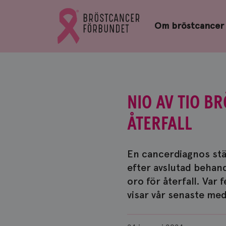
Bröstcancerförbundets
Gå
startsida
Om bröstcancer
till
Bröstcancerförbundets
startsida
NIO AV TIO 
ÅTERFALL
En cancerdiagnos stäl
efter avslutad behand
oro för återfall. Var
visar vår senaste m