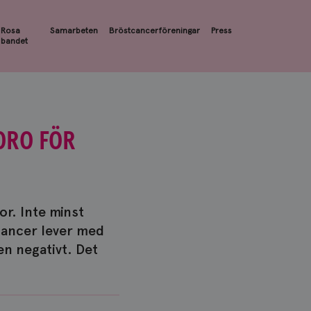
Rosa
Samarbeten
Bröstcancerföreningar
Press
bandet
ORO FÖR
or. Inte minst
tcancer lever med
en negativt. Det