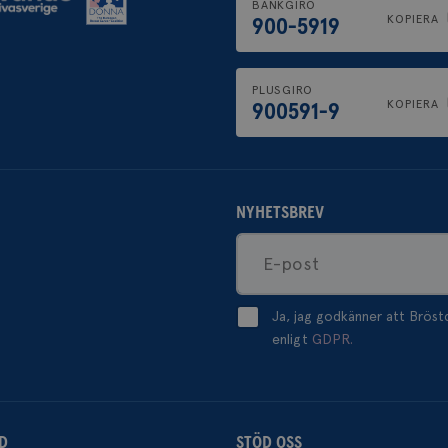
BANKGIRO
webbplatsen och eventuell rekl
KOPIERA
900-5919
slutanvändaren kan ha sett inna
nämnda webbplats.
1 år
Registrerar ett unikt ID som ident
Pinterest Inc.
igen användaren. Används för rik
.brostcancerforbundet.se
PLUSGIRO
KOPIERA
900591-9
NYHETSBREV
Ja, jag godkänner att Brös
enligt
GDPR.
D
STÖD OSS