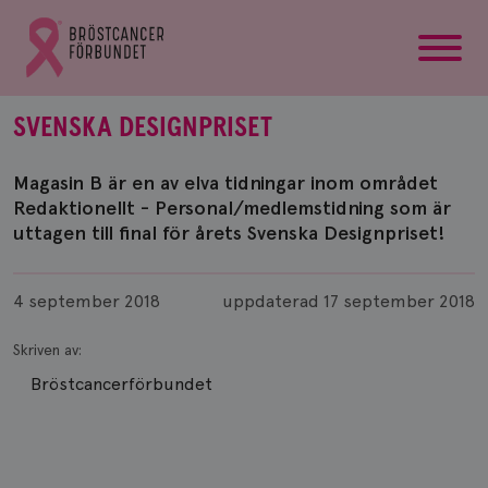
startsida
Gå
till
Bröstcancerförbundets
startsida
SVENSKA DESIGNPRISET
Magasin B är en av elva tidningar inom området
Redaktionellt - Personal/medlemstidning som är
uttagen till final för årets Svenska Designpriset!
Publicerad
4 september 2018
uppdaterad
17 september 2018
Skriven av:
Bröstcancerförbundet