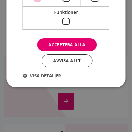
DELA SIDA
Funktioner
ACCEPTERA ALLA
Om
AVVISA ALLT
bröstcancer
OM BRÖSTCANCER
VISA DETALJER
Bröstcancer är den vanligaste cancersjukdomen
hos kvinnor. Nära 9000 drabbas årligen i Sverige.
Strikt nödvändigt
Prestanda
Inriktning
Om
bröstcancer
Funktioner
Strikt nödvändiga kakor tillåter
kärnwebbplatsfunktioner som användarinloggning
Stöd
och kontohantering. Webbplatsen kan inte