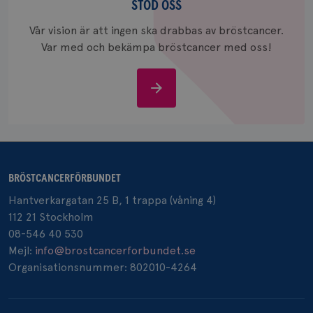
användas ordentligt utan strikt nödvändiga cookies.
oss
STÖD OSS
Namn
Leverantör
/
Domän
Utgång
Bes
Vår vision är att ingen ska drabbas av bröstcancer.
sessionid
brostcancerforbundet.se
1 år
Den
Var med och bekämpa bröstcancer med oss!
inl
csrftoken
brostcancerforbundet.se
11
Den
månader
til
Stöd
4 veckor
web
för
oss
utf
en 
typ
på 
CookieScriptConsent
4 veckor
Den
CookieScript
2 dagar
Coo
.brostcancerforbundet.se
BRÖSTCANCERFÖRBUNDET
tjä
ihå
Hantverkargatan 25 B, 1 trappa (våning 4)
bes
nöd
112 21 Stockholm
Scr
Google
fun
08-546 40 530
Privacy Policy
Mejl:
info@brostcancerforbundet.se
Organisationsnummer: 802010-4264
Namn
Leverantör
/
Domän
Utgång
Beskriv