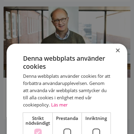
×
Denna webbplats använder
cookies
Denna webbplats använder cookies för att
förbättra användarupplevelsen. Genom
SKRÄDDARSYDD SCREENING
att använda vår webbplats samtycker du
Med individanpassade undersökningar skulle fler
till alla cookies i enlighet med vår
tumörer hittas tidigt. Behöver rekommendationerna
cookiepolicy.
Läs mer
för...
Strikt
Prestanda
Inriktning
nödvändigt