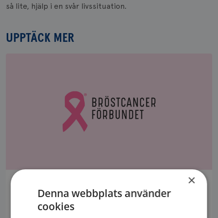
så lite, hjälp i en svår livssituation.
UPPTÄCK MER
×
MITT I ALLT KAN VI SKRATTA
Denna webbplats använder
Mor och döttrar – två av tre i Familjen Posth har haft
cookies
bröstcancer och bär på BRCA1. Lillasyster Jennifer...