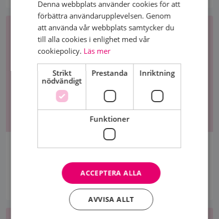
Denna webbplats använder cookies för att
förbättra användarupplevelsen. Genom
att använda vår webbplats samtycker du
till alla cookies i enlighet med vår
cookiepolicy.
Läs mer
Strikt
Prestanda
Inriktning
nödvändigt
Funktioner
SÅ ÄR DET NÄSTAN ALLTID – DU ÄR ALDRIG ENSAM
Zandra Sundman bär på genförändringen BRCA1, som
ökar risken för bröst- och äggstockscancer. Hon
ACCEPTERA ALLA
ville...
AVVISA ALLT