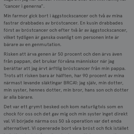
”cancer i generna”.
Min farmor gick bort i äggstockscancer och två av mina
fastrar drabbades av bröstcancer. En kusin drabbades
först av bröstcancer och efter två år av äggstockscancer,
vilket tydligen är ganska ovanligt om personen inte är
bärare av en genmutation.
Risken att ärva genen är 50 procent och den ärvs även
från pappan, det brukar förvåna människor när jag
berättar att jag ärvt ärftlig bröstcancer från min pappa.
Trots att risken bara är hälften, har 90 procent av mina
närmast levande släktingar BRCA1: jag själv, min dotter,
min syster, hennes dotter, min bror, hans son och dotter
är alla bärare.
Det var ett grymt besked och kom naturligtvis som en
chock för oss och det gav mig och min syster inget direkt
val. Vi började närma oss 50 så operation var det enda
alternativet. Vi opererade bort våra bröst och fick istället