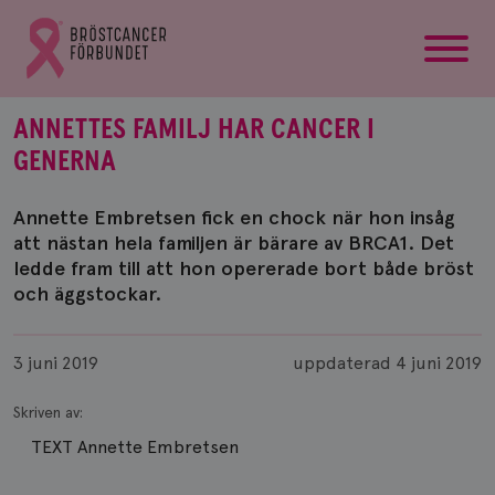
startsida
Gå
till
Bröstcancerförbundets
startsida
ANNETTES FAMILJ HAR CANCER I
GENERNA
Annette Embretsen fick en chock när hon insåg
att nästan hela familjen är bärare av BRCA1. Det
ledde fram till att hon opererade bort både bröst
och äggstockar.
Publicerad
3 juni 2019
uppdaterad
4 juni 2019
Skriven av:
TEXT Annette Embretsen