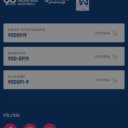
och spår
IDE
1 år
Google LLC
.doubleclick.net
SWISH SPONTANGÅVA
KOPIERA
9005919
BANKGIRO
KOPIERA
900-5919
_gcl_au
3
Google LLC
månad
.brostcancerforbundet.se
PLUSGIRO
KOPIERA
900591-9
_pin_unauth
1 år
Pinterest Inc.
.brostcancerforbundet.se
FÖLJ OSS
Facebook
Instagram
Youtube