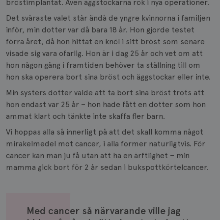
bröstimplantat. Även äggstockarna rök i nya operationer.
Det svåraste valet står ändå de yngre kvinnorna i familjen
inför, min dotter var då bara 18 år. Hon gjorde testet
förra året, då hon hittat en knöl i sitt bröst som senare
visade sig vara ofarlig. Hon är i dag 25 år och vet om att
hon någon gång i framtiden behöver ta ställning till om
hon ska operera bort sina bröst och äggstockar eller inte.
Min systers dotter valde att ta bort sina bröst trots att
hon endast var 25 år – hon hade fått en dotter som hon
ammat klart och tänkte inte skaffa fler barn.
Vi hoppas alla så innerligt på att det skall komma något
mirakelmedel mot cancer, i alla former naturligtvis. För
cancer kan man ju få utan att ha en ärftlighet – min
mamma gick bort för 2 år sedan i bukspottkörtelcancer.
Med cancer så närvarande ville jag