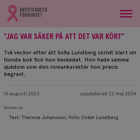
startsida
Gå
till
Bröstcancerförbundets
startsida
"JAG VAR SÄKER PÅ ATT DET VAR KÖRT"
Två veckor efter att Sofia Lundberg skrivit klart sin
tionde bok fick hon beskedet. Hon hade samma
sjukdom som den romankaraktär hon precis
begravt.
Publicerad
16 augusti 2023
uppdaterad
23 maj 2024
Skriven av:
Text: Therese Johansson, Foto: Oskar Lundberg