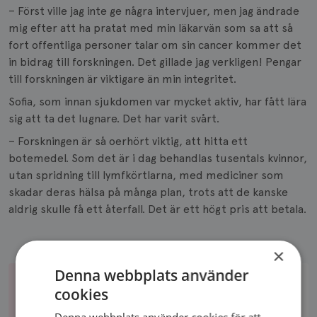
– Först ville jag inte ge några intervjuer, men jag ändrade
mig efter att ha pratat med min läkarvän som sa att så
fort offentliga personer talar om sin cancer kommer det
in bidrag till forskningen. Det gillade jag verkligen! Pengar
till forskningen är viktigare än min integritet.
Sofia, som innan sjukdomen var mycket aktiv, har fått lära
sig att ta det lugnare. Det har varit svårt.
– Forskningen är så oerhört viktig, att hitta ett
botemedel. Som det är i dag behandlas tusentals kvinnor,
utan spridning till lymfkörtlarna, med mediciner som
skadar deras hälsa på många plan, trots att de kanske
aldrig skulle få ett återfall. Det är ett högt pris att betala.
×
Denna webbplats använder
cookies
STÖD BRÖSTCANCERFORSKNINGEN
Denna webbplats använder cookies för att