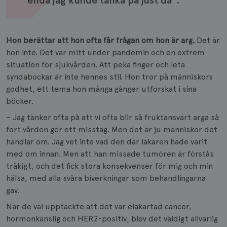
enda jag kunde tänka på just då".
Hon berättar att hon ofta får frågan om hon är arg.
Det är
hon inte. Det var mitt under pandemin och en extrem
situation för sjukvården. Att peka finger och leta
syndabockar är inte hennes stil. Hon tror på människors
godhet, ett tema hon många gånger utforskat i sina
böcker.
– Jag tänker ofta på att vi ofta blir så fruktansvärt arga så
fort vården gör ett misstag. Men det är ju människor det
handlar om. Jag vet inte vad den där läkaren hade varit
med om innan. Men att han missade tumören är förstås
tråkigt, och det fick stora konsekvenser för mig och min
hälsa, med alla svåra biverkningar som behandlingarna
gav.
När de väl upptäckte att det var elakartad cancer,
hormonkänslig och HER2-positiv, blev det väldigt allvarlig