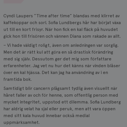
Cyndi Laupers ”Time after time” blandas med klirret av
kaffekoppar och sorl. Sofia Lundbergs hår har börjat växa
ut till en kort frisyr. När hon fick en kal fläck på huvudet
gick hon till frisören och vännen Diana som rakade av allt.
– Vi hade väldigt roligt, även om anledningen var sorglig.
Men det är rätt kul att göra en så drastisk förändring
med sig själv. Dessutom ger det mig som författare
erfarenheter. Jag vet nu hur det känns när vinden blåser
över en kal hjässa. Det kan jag ha användning av i en
framtida bok.
Samtidigt blir cancern plågsamt tydlig även visuellt när
håret faller av och för henne, som offentlig person med
mycket integritet, uppstod ett dilemma. Sofia Lundberg
har aldrig velat ha sjal eller peruk, men att vara öppen
med sitt kala huvud innebar också medial
uppmärksamhet.