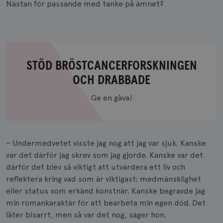
Nästan för passande med tanke på ämnet?
STÖD BRÖSTCANCERFORSKNINGEN
OCH DRABBADE
Stöd
Ge en gåva!
bröstcancerforskningen
och
drabbade
– Undermedvetet visste jag nog att jag var sjuk. Kanske
var det därför jag skrev som jag gjorde. Kanske var det
därför det blev så viktigt att utvärdera ett liv och
reflektera kring vad som är viktigast: medmänsklighet
eller status som erkänd konstnär. Kanske begravde jag
min romankaraktär för att bearbeta min egen död. Det
låter bisarrt, men så var det nog, säger hon.