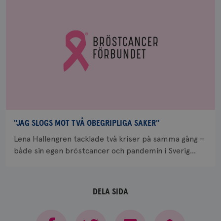
och spår
IDE
1 år
Google LLC
.doubleclick.net
_gcl_au
3
Google LLC
månad
.brostcancerforbundet.se
"JAG SLOGS MOT TVÅ OBEGRIPLIGA SAKER"
Lena Hallengren tacklade två kriser på samma gång –
både sin egen bröstcancer och pandemin i Sverig...
_pin_unauth
1 år
Pinterest Inc.
DELA SIDA
.brostcancerforbundet.se