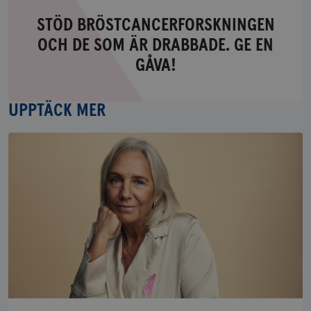
STÖD BRÖSTCANCERFORSKNINGEN
OCH DE SOM ÄR DRABBADE. GE EN
Stöd
GÅVA!
bröstcancerforskningen
och
de
UPPTÄCK MER
som
är
drabbade.
Ge
en
gåva!