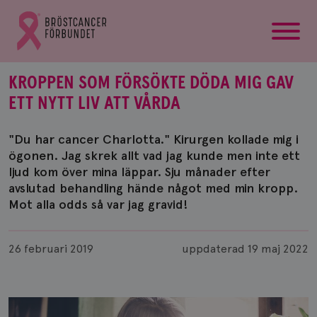
startsida
Gå
till
Bröstcancerförbundets
startsida
KROPPEN SOM FÖRSÖKTE DÖDA MIG GAV
ETT NYTT LIV ATT VÅRDA
"Du har cancer Charlotta." Kirurgen kollade mig i
ögonen. Jag skrek allt vad jag kunde men inte ett
ljud kom över mina läppar. Sju månader efter
avslutad behandling hände något med min kropp.
Mot alla odds så var jag gravid!
Publicerad
26 februari 2019
uppdaterad
19 maj 2022