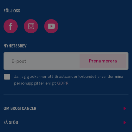
_gcl_au
3
Google LLC
FÖLJ OSS
månad
.brostcancerforbundet.se
Facebook
Instagram
Youtube
NYHETSBREV
_pin_unauth
1 år
Pinterest Inc.
Prenumerera
.brostcancerforbundet.se
Ja, jag godkänner att Bröstcancerförbundet använder mina
personuppgifter enligt
GDPR.
OM BRÖSTCANCER
FÅ STÖD