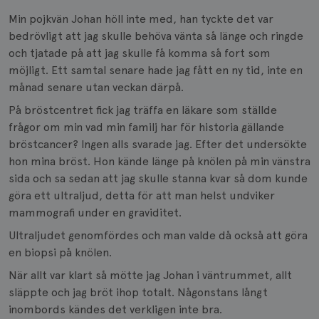
Min pojkvän Johan höll inte med, han tyckte det var
bedrövligt att jag skulle behöva vänta så länge och ringde
och tjatade på att jag skulle få komma så fort som
möjligt. Ett samtal senare hade jag fått en ny tid, inte en
månad senare utan veckan därpå.
På bröstcentret fick jag träffa en läkare som ställde
frågor om min vad min familj har för historia gällande
bröstcancer? Ingen alls svarade jag. Efter det undersökte
hon mina bröst. Hon kände länge på knölen på min vänstra
sida och sa sedan att jag skulle stanna kvar så dom kunde
göra ett ultraljud, detta för att man helst undviker
mammografi under en graviditet.
Ultraljudet genomfördes och man valde då också att göra
en biopsi på knölen.
När allt var klart så mötte jag Johan i väntrummet, allt
släppte och jag bröt ihop totalt. Någonstans långt
inombords kändes det verkligen inte bra.