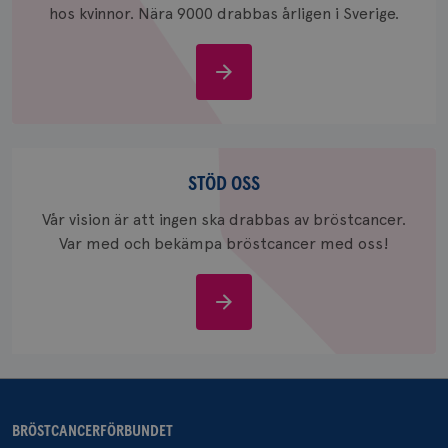
hos kvinnor. Nära 9000 drabbas årligen i Sverige.
_pin_unauth
1 år
Pinterest Inc.
.brostcancerforbundet.se
Om
bröstcancer
Stöd
oss
STÖD OSS
Vår vision är att ingen ska drabbas av bröstcancer.
Var med och bekämpa bröstcancer med oss!
Stöd
oss
BRÖSTCANCERFÖRBUNDET