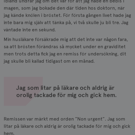
Ibland undrar jag om det var för att jag hade en bebis i
magen, som jag bokade den där tiden hos doktorn, när
jag kände knölen i bröstet. För första gången livet hade jag
inte bara mig själv att tänka på, vi två skulle ju bli tre. Jag
väntade inte en sekund.
Min husläkare försäkrade mig att det inte var någon fara,
sa att brösten förändras så mycket under en graviditet
men trots detta fick jag en remiss för undersökning, dit
jag skulle bli kallad tidigast om en månad.
Jag som litar på läkare och aldrig är
orolig tackade för mig och gick hem.
Remissen var märkt med orden ”Non urgent”. Jag som
litar på läkare och aldrig är orolig tackade för mig och gick
hem.