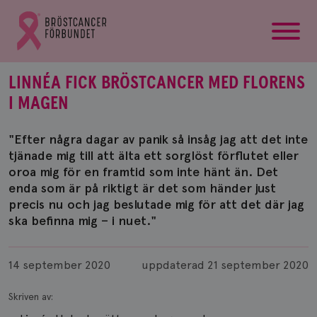
startsida
Gå
till
Bröstcancerförbundets
startsida
LINNÉA FICK BRÖSTCANCER MED FLORENS
I MAGEN
"Efter några dagar av panik så insåg jag att det inte
tjänade mig till att älta ett sorglöst förflutet eller
oroa mig för en framtid som inte hänt än. Det
enda som är på riktigt är det som händer just
precis nu och jag beslutade mig för att det där jag
ska befinna mig – i nuet."
Publicerad
14 september 2020
uppdaterad
21 september 2020
Skriven av: