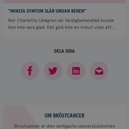
månad
Google A
ar_debug
.pinterest.com
1 år
bevara s
”MINSTA SYMTOM SLÅR UNDAN BENEN”
_gid
1 dag
Denna co
Google LLC
Google A
När Charlotta Lindgren var färdigbehandlad kunde
.brostcancerforbundet.se
och uppd
hon inte vara glad. Det gick inte en minut utan att...
värde fö
och anvä
och spår
IDE
1 år
Google LLC
.doubleclick.net
DELA SIDA
_gcl_au
3
Google LLC
månad
.brostcancerforbundet.se
Om
bröstcancer
OM BRÖSTCANCER
Bröstcancer är den vanligaste cancersjukdomen