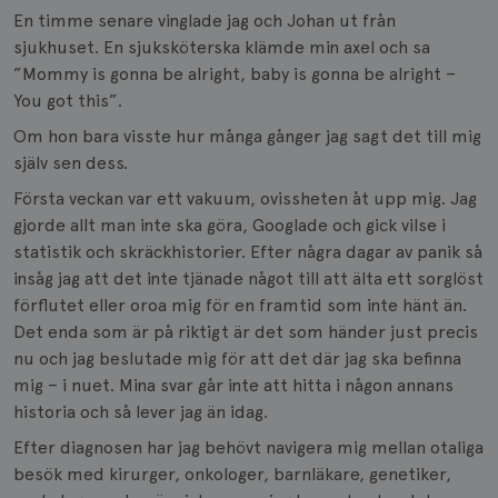
En timme senare vinglade jag och Johan ut från
sjukhuset. En sjuksköterska klämde min axel och sa
”Mommy is gonna be alright, baby is gonna be alright –
You got this”.
Om hon bara visste hur många gånger jag sagt det till mig
själv sen dess.
Första veckan var ett vakuum, ovissheten åt upp mig. Jag
gjorde allt man inte ska göra, Googlade och gick vilse i
statistik och skräckhistorier. Efter några dagar av panik så
insåg jag att det inte tjänade något till att älta ett sorglöst
förflutet eller oroa mig för en framtid som inte hänt än.
Det enda som är på riktigt är det som händer just precis
nu och jag beslutade mig för att det där jag ska befinna
mig – i nuet. Mina svar går inte att hitta i någon annans
historia och så lever jag än idag.
Efter diagnosen har jag behövt navigera mig mellan otaliga
besök med kirurger, onkologer, barnläkare, genetiker,