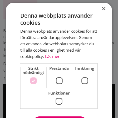
×
Kolla era bröst!
Denna webbplats använder
cookies
Kolla era bröst, våga hör av er till den som går igenom
Denna webbplats använder cookies för att
något tuff och donera pengar till cancerforskning. 1 av 8
förbättra användarupplevelsen. Genom
kvinnor drabbas av bröstcancer. Inget kan få mig att gråta
att använda vår webbplats samtycker du
så mycket som vetskapen om att någon jag älskar
till alla cookies i enlighet med vår
kommer behöva vara med om det här.
cookiepolicy.
Läs mer
För när det kommer till cancer är tyvärr inte frågan om,
Strikt
Prestanda
Inriktning
utan när.
nödvändigt
Linnéa Holm
Funktioner