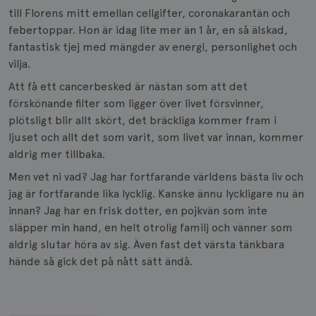
till Florens mitt emellan cellgifter, coronakarantän och
febertoppar. Hon är idag lite mer än 1 år, en så älskad,
fantastisk tjej med mängder av energi, personlighet och
vilja.
Att få ett cancerbesked är nästan som att det
förskönande filter som ligger över livet försvinner,
plötsligt blir allt skört, det bräckliga kommer fram i
ljuset och allt det som varit, som livet var innan, kommer
aldrig mer tillbaka.
Men vet ni vad? Jag har fortfarande världens bästa liv och
jag är fortfarande lika lycklig. Kanske ännu lyckligare nu än
innan? Jag har en frisk dotter, en pojkvän som inte
släpper min hand, en helt otrolig familj och vänner som
aldrig slutar höra av sig. Även fast det värsta tänkbara
hände så gick det på nått sätt ändå.