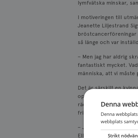
lymfvätska minskar, sa
I motiveringen till ut
Jeanette Liljestrand Sig
bröstcancerföreningar 
så länge och var inställ
– Men jag har aldrig sk
fantastiskt mycket. Vad 
människa, att vi måste 
Det är särskilt en kvinn
operera bort även sitt f
Denna webb
rädd för att få cancer 
friska organ.
Denna webbplats 
webbplats samtyck
– Jag lyssnade på henne
Eller om det var min s
Strikt nödvän