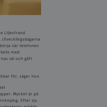
e Liljestrand
. Utvecklingsdagarna
börja när telefonen
arbete med
nas väl och gått
bbar för, säger hon.
det
papper. Mycket är på
önköping. Efter sju
 patienterna mådde