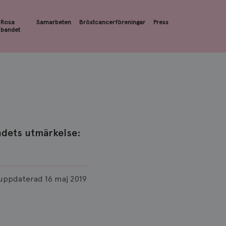
Rosa
Samarbeten
Bröstcancerföreningar
Press
bandet
ndets utmärkelse:
uppdaterad
16 maj 2019