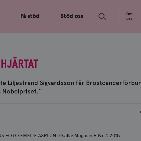
Sök
Om
Få stöd
Stöd oss
oss
 HJÄRTAT
te Liljestrand Sigvardsson får Bröstcancerförbu
å Nobelpriset.”
 FOTO EMELIE ASPLUND Källa: Magasin B Nr 4 2018