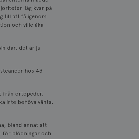
joriteten låg kvar på
g till att få igenom
ion och ville åka
n dar, det är ju
östcancer hos 43
ck från ortopeder,
ka inte behöva vänta.
na, bland annat att
n för blödningar och