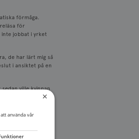
atiska förmåga.
reläsa för
nte jobbat i yrket
a, de har lärt mig så
eslut i ansiktet på en
 sedan ville kvinnan
×
lighet och hon var
e opererade inte på
att använda vår
e jag själv ha gjort?
ådan tacksamhet från
Funktioner