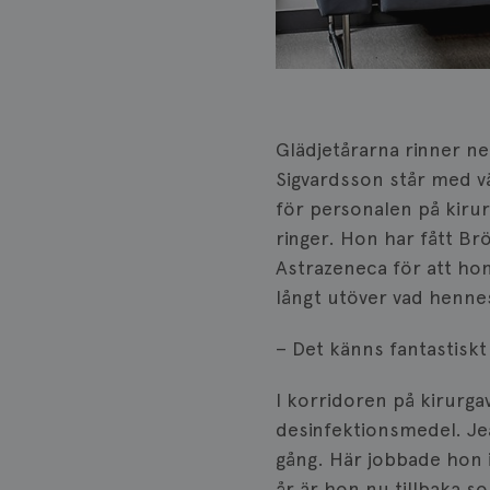
Glädjetårarna rinner ne
Sigvardsson står med v
för personalen på kiru
ringer. Hon har fått B
Astrazeneca för att hon
långt utöver vad hennes
– Det känns fantastisk
I korridoren på kirurga
desinfektionsmedel. Jea
gång. Här jobbade hon i
år är hon nu tillbaka 