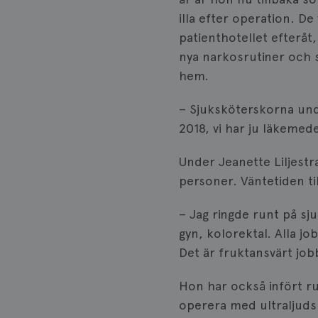
illa efter operation. De
patienthotellet efteråt,
nya narkosrutiner och s
hem.
– Sjuksköterskorna undr
2018, vi har ju läkemed
Under Jeanette Liljest
personer. Väntetiden ti
– Jag ringde runt på sju
gyn, kolorektal. Alla j
Det är fruktansvärt jobb
Hon har också infört ru
operera med ultraljudsk