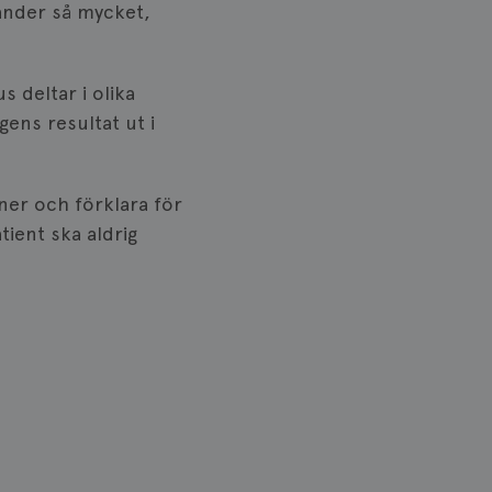
händer så mycket,
lick och utför
ren använder
am som
n han besökte
s deltar i olika
gens resultat ut i
lick och utför
ren använder
am som
n han besökte
ner och förklara för
ifierar och känner
tient ska aldrig
tad reklam.