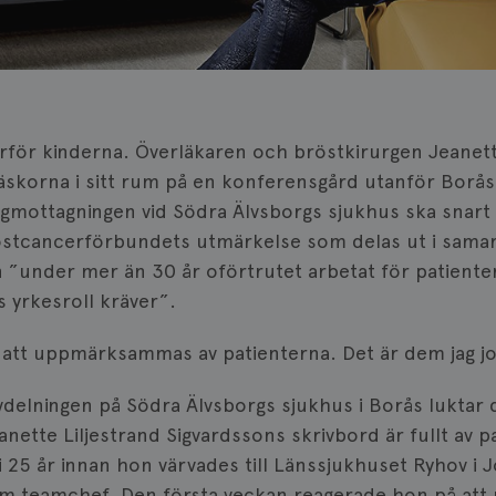
rför kinderna. Överläkaren och bröstkirurgen Jeanett
äskorna i sitt rum på en konferensgård utanför Borås
rgmottagningen vid Södra Älvsborgs sjukhus ska snart 
röstcancerförbundets utmärkelse som delas ut i sam
 ”under mer än 30 år oförtrutet arbetat för patienter
 yrkesroll kräver”.
t att uppmärksammas av patienterna. Det är dem jag jo
vdelningen på Södra Älvsborgs sjukhus i Borås luktar 
nette Liljestrand Sigvardssons skrivbord är fullt av 
 25 år innan hon värvades till Länssjukhuset Ryhov i J
som teamchef. Den första veckan reagerade hon på att