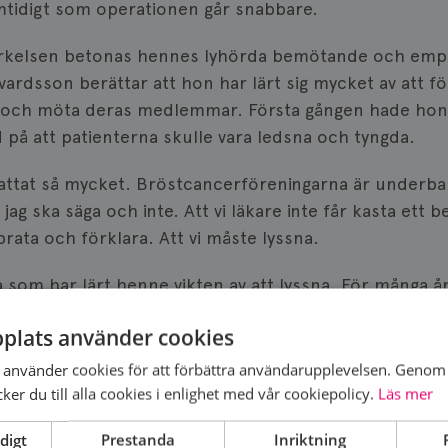
mtidigt som operationen går snabbare.
märkelsen betonas hennes lyhörda bemötande och emp
vardsson berättar att hon har lärt sig mycket av att fö
och möta deras medlemmar. Första gången hade hon i
d på att patienterna skulle vara ledsna och tyngda.
rattat så mycket. Bröstcancerföreningarna är underbar
jag ska säga och inte. Att vi läkare inte får kasta ett b
prata och förklara. Att vi måste lyssna.
a som har lärt henne vikten av att lyssna. För många år
riska bröst. På den tiden var det svårt att utreda ärft
plats använder cookies
även i det andra bröstet. De manliga läkarna sa nej, d
använder cookies för att förbättra användarupplevelsen. Genom 
er du till alla cookies i enlighet med vår cookiepolicy.
Läs mer
 och förstod henne så väl. Jag brukar tänka: ”Hur skull
yster?” Jag opererade henne och har aldrig känt en s
digt
Prestanda
Inriktning