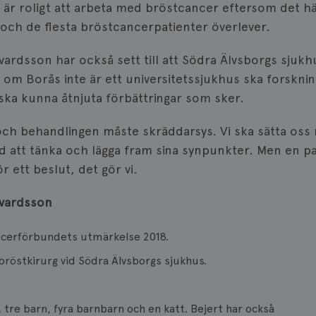
att räkna och spåra sidvisningar.
fungerar.
t är roligt att arbeta med bröstcancer eftersom det 
och de flesta bröstcancerpatienter överlever.
1 år
Denna cookie ställs in av Doublec
Google LLC
information om hur slutanvända
.doubleclick.net
webbplatsen och eventuell rekl
slutanvändaren kan ha sett inna
vardsson har också sett till att Södra Älvsborgs sjukhu
nämnda webbplats.
 om Borås inte är ett universitetssjukhus ska forsknin
3
Denna cookie ställs in av Doublec
Google LLC
månader
information om hur slutanvända
.brostcancerforbundet.se
ska kunna åtnjuta förbättringar som sker.
webbplatsen och eventuell rekl
slutanvändaren kan ha sett inna
nämnda webbplats.
 och behandlingen måste skräddarsys. Vi ska sätta oss 
1 år
Registrerar ett unikt ID som ident
Pinterest Inc.
id att tänka och lägga fram sina synpunkter. Men en pa
igen användaren. Används för rik
.brostcancerforbundet.se
 ett beslut, det gör vi.
gvardsson
ancerförbundets utmärkelse 2018.
bröstkirurg vid Södra Älvsborgs sjukhus.
, tre barn, fyra barnbarn och en katt. Bejert har också