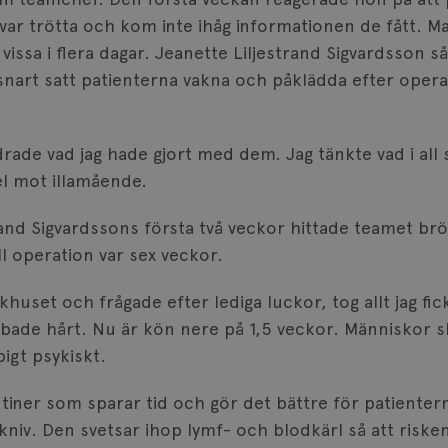
 var trötta och kom inte ihåg informationen de fått. Ma
 vissa i flera dagar. Jeanette Liljestrand Sigvardsson så
nart satt patienterna vakna och påklädda efter operat
ade vad jag hade gjort med dem. Jag tänkte vad i all si
el mot illamående.
rand Sigvardssons första två veckor hittade teamet br
ll operation var sex veckor.
khuset och frågade efter lediga luckor, tog allt jag fi
obbade hårt. Nu är kön nere på 1,5 veckor. Människor s
igt psykiskt.
tiner som sparar tid och gör det bättre för patienter
niv. Den svetsar ihop lymf- och blodkärl så att riske