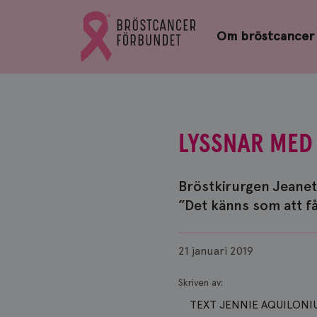
Bröstcancerförbundets
Gå
startsida
Om bröstcancer
till
Bröstcancerförbundets
startsida
LYSSNAR MED
Bröstkirurgen Jeanet
”Det känns som att f
Publicerad
21 januari 2019
Skriven av:
TEXT JENNIE AQUILONIUS