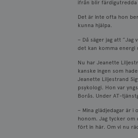
ifrån blir färdigutredd
Det är inte ofta hon be
kunna hjälpa.
Namn
Namn
c_rid
– Då säger jag att ”Jag 
YSC
det kan komma energi 
_gat_UA-1577937-
VISITOR_PRIVACY_
37
Nu har Jeanette Liljest
kanske ingen som hade t
Jeanette Liljestrand Sig
_ga
__Secure-ROLLOU
psykologi. Hon var yngs
Borås. Under AT-tjänstg
VISITOR_INFO1_LIV
– Mina glädjedagar är i
_ga_W8VXKBRK9Y
honom. Jag tycker om de
fört in här. Om vi nu 
ar_debug
_gid