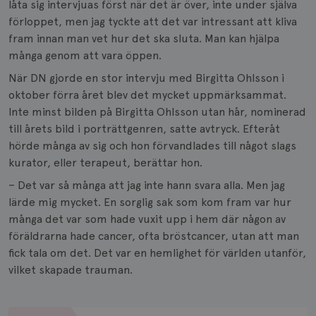
låta sig intervjuas först när det är över, inte under själva
förloppet, men jag tyckte att det var intressant att kliva
fram innan man vet hur det ska sluta. Man kan hjälpa
många genom att vara öppen.
När DN gjorde en stor intervju med Birgitta Ohlsson i
oktober förra året blev det mycket uppmärksammat.
Inte minst bilden på Birgitta Ohlsson utan hår, nominerad
till årets bild i porträttgenren, satte avtryck. Efteråt
hörde många av sig och hon förvandlades till något slags
kurator, eller terapeut, berättar hon.
– Det var så många att jag inte hann svara alla. Men jag
lärde mig mycket. En sorglig sak som kom fram var hur
många det var som hade vuxit upp i hem där någon av
föräldrarna hade cancer, ofta bröstcancer, utan att man
fick tala om det. Det var en hemlighet för världen utanför,
vilket skapade trauman.