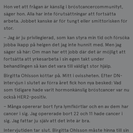
Hon vet att frågan är känslig i bröstcancercommunityt,
säger hon. Alla har inte förutsättningar att fortsätta
arbeta. Jobbet kanske är för tungt eller smittorisken för
stor.
– Jag är ju privilegierad, som kan styra min tid och försöka
jobba ikapp på helgen det jag inte hunnit med. Men jag
säger så här: Om man har ett jobb där det är möjligt att
fortsätta att yrkesarbeta i sin egen takt under
behandlingen så kan det vara till väldigt stor hjälp.
Birgitta Ohlsson köttar på. Mitt i ovissheten. Efter DN-
intervjun i slutet av förra året fick hon nya besked: Vad
som tidigare hade varit hormonkänslig bröstcancer var nu
också HER2-positiv.
– Många opererar bort fyra lymfkörtlar och en av dem har
cancer i sig. Jag opererade bort 22 och 11 hade cancer i
sig. Jag fattar ju själv att det inte är bra.
Intervjutiden tar slut. Birgitta Ohlsson måste hinna till sin