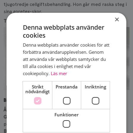
tjugotredje cellgiftsbehandling. Hon går med raska steg i
sina goretex-skor.
×
TEXT
TIM ANDERSSON
FOTO
ANNA SIMONSSON
Denna webbplats använder
cookies
Denna webbplats använder cookies för att
förbättra användarupplevelsen. Genom
att använda vår webbplats samtycker du
till alla cookies i enlighet med vår
cookiepolicy.
Läs mer
Strikt
Prestanda
Inriktning
nödvändigt
BIRGITTA OHLSSON
Ålder
47 år.
Funktioner
Gör
Chef för National Democratic Institutes, NDI:s,
program för npolitiska partier.
Bor
Stockholm.