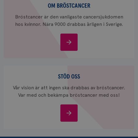
bröstcancer
OM BRÖSTCANCER
Bröstcancer är den vanligaste cancersjukdomen
hos kvinnor. Nära 9000 drabbas årligen i Sverige.
_pin_unauth
1 år
Pinterest Inc.
.brostcancerforbundet.se
Om
bröstcancer
Stöd
oss
STÖD OSS
Vår vision är att ingen ska drabbas av bröstcancer.
Var med och bekämpa bröstcancer med oss!
Stöd
oss