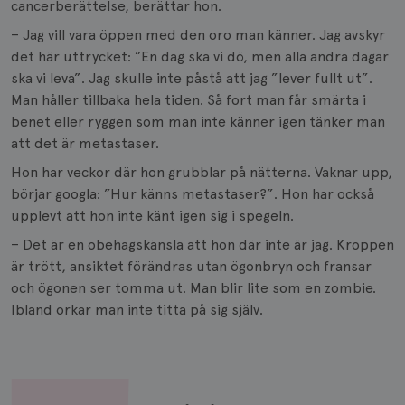
cancerberättelse, berättar hon.
– Jag vill vara öppen med den oro man känner. Jag avskyr
det här uttrycket: ”En dag ska vi dö, men alla andra dagar
ska vi leva”. Jag skulle inte påstå att jag ”lever fullt ut”.
Man håller tillbaka hela tiden. Så fort man får smärta i
benet eller ryggen som man inte känner igen tänker man
att det är metastaser.
Hon har veckor där hon grubblar på nätterna. Vaknar upp,
börjar googla: ”Hur känns metastaser?”. Hon har också
upplevt att hon inte känt igen sig i spegeln.
– Det är en obehagskänsla att hon där inte är jag. Kroppen
är trött, ansiktet förändras utan ögonbryn och fransar
och ögonen ser tomma ut. Man blir lite som en zombie.
Ibland orkar man inte titta på sig själv.