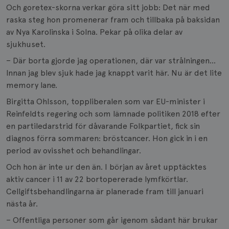
Och goretex-skorna verkar göra sitt jobb: Det när med
raska steg hon promenerar fram och tillbaka på baksidan
av Nya Karolinska i Solna. Pekar på olika delar av
sjukhuset.
– Där borta gjorde jag operationen, där var strålningen…
Innan jag blev sjuk hade jag knappt varit här. Nu är det lite
memory lane.
Birgitta Ohlsson, toppliberalen som var EU-minister i
Reinfeldts regering och som lämnade politiken 2018 efter
en partiledarstrid för dåvarande Folkpartiet, fick sin
diagnos förra sommaren: bröstcancer. Hon gick in i en
period av ovisshet och behandlingar.
Och hon är inte ur den än. I början av året upptäcktes
aktiv cancer i 11 av 22 bortopererade lymfkörtlar.
Cellgiftsbehandlingarna är planerade fram till januari
nästa år.
– Offentliga personer som går igenom sådant här brukar