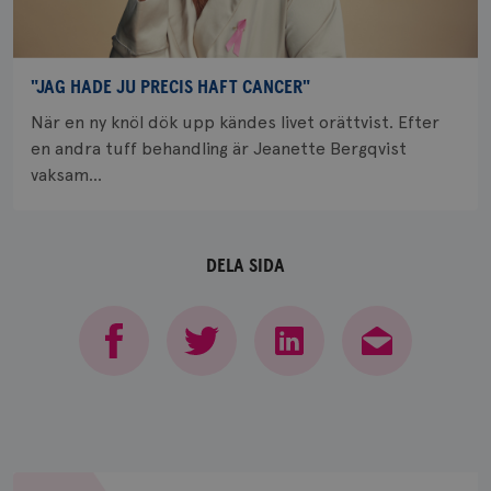
webbpla
_ga_W8VXKBRK9Y
.brostcancerforbundet.se
1 år 1
Denna c
månad
Google A
ar_debug
.pinterest.com
1 år
bevara s
"JAG HADE JU PRECIS HAFT CANCER"
_gid
1 dag
Denna co
Google LLC
Google A
.brostcancerforbundet.se
När en ny knöl dök upp kändes livet orättvist. Efter
och uppd
värde fö
en andra tuff behandling är Jeanette Bergqvist
och anvä
och spår
vaksam...
IDE
1 år
Google LLC
.doubleclick.net
DELA SIDA
_gcl_au
3
Google LLC
månad
.brostcancerforbundet.se
Om