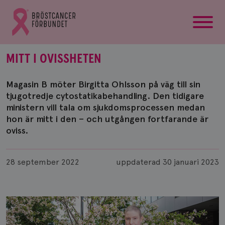
startsida
Gå
till
Bröstcancerförbundets
startsida
MITT I OVISSHETEN
Magasin B möter Birgitta Ohlsson på väg till sin
tjugotredje cytostatikabehandling. Den tidigare
ministern vill tala om sjukdomsprocessen medan
hon är mitt i den – och utgången fortfarande är
oviss.
Publicerad
28 september 2022
uppdaterad
30 januari 2023