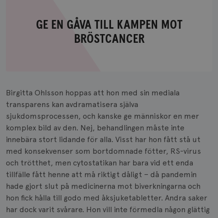
GE EN GÅVA TILL KAMPEN MOT
Ge
BRÖSTCANCER
en
gåva
till
kampen
Birgitta Ohlsson hoppas att hon med sin mediala
mot
transparens kan avdramatisera själva
bröstcancer
sjukdomsprocessen, och kanske ge människor en mer
komplex bild av den. Nej, behandlingen måste inte
innebära stort lidande för alla. Visst har hon fått stå ut
med konsekvenser som bortdomnade fötter, RS-virus
och trötthet, men cytostatikan har bara vid ett enda
tillfälle fått henne att må riktigt dåligt – då pandemin
hade gjort slut på medicinerna mot biverkningarna och
hon fick hålla till godo med åksjuketabletter. Andra saker
har dock varit svårare. Hon vill inte förmedla någon glättig