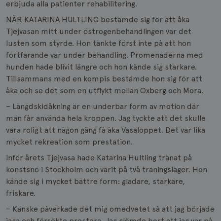
erbjuda alla patienter rehabilitering.
NÄR KATARINA HULTLING bestämde sig för att åka
Tjejvasan mitt under östrogenbehandlingen var det
lusten som styrde. Hon tänkte först inte på att hon
fortfarande var under behandling. Promenaderna med
hunden hade blivit längre och hon kände sig starkare.
Tillsammans med en kompis bestämde hon sig för att
åka och se det som en utflykt mellan Oxberg och Mora.
– Längdskidåkning är en underbar form av motion där
man får använda hela kroppen. Jag tyckte att det skulle
vara roligt att någon gång få åka Vasaloppet. Det var lika
mycket rekreation som prestation.
Inför årets Tjejvasa hade Katarina Hultling tränat på
konstsnö i Stockholm och varit på två träningsläger. Hon
kände sig i mycket bättre form: gladare, starkare,
friskare.
– Kanske påverkade det mig omedvetet så att jag började
jaga och försökte prestera. Jag glömde bort att jag var på