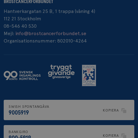
BRÖSTCANCERFÖRBUNDET
Hantverkargatan 25 B, 1 trappa (våning 4)
112 21 Stockholm
08-546 40 530
Mejl:
info@brostcancerforbundet.se
Organisationsnummer: 802010-4264
SWISH SPONTANGÅVA
KOPIERA
9005919
BANKGIRO
KOPIERA
900-5919