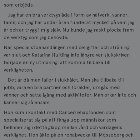
som erbjöds.
– Jag har en bra verktygslåda i form av nätverk, vänner,
familj och jag har under åren funderat mycket på vem jag
är och är trygg i mig själv. Nu kunde jag raskt plocka fram
de verktyg som jag behövde.
När specialistbehandlingen med cellgifter och strålning
var slut och Katarina Hultling inte längre var sjukskriven
började en ny utmaning: att komma tillbaka till
verkligheten.
– Det är då man faller i slukhålet. Man ska tillbaka till
jobb, vara en bra partner och förälder, umgås med
vänner och sätta igång med aktiviteter. Man orkar inte och
känner sig så ensam.
Hon kom i kontakt med Cancerrehabfonden som
specialiserat sig på att fånga upp människor som
befinner sig i detta glapp mellan vård och vardagens
verklighet. Hon åkte på en rehabvecka till Mösseberg och