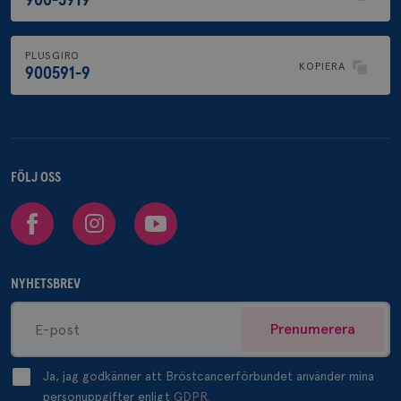
PLUSGIRO
KOPIERA
900591-9
FÖLJ OSS
Facebook
Instagram
Youtube
NYHETSBREV
Prenumerera
Ja, jag godkänner att Bröstcancerförbundet använder mina
personuppgifter enligt
GDPR.