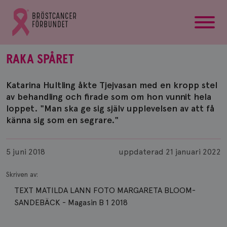
startsida
Gå
till
Bröstcancerförbundets
startsida
RAKA SPÅRET
Katarina Hultling åkte Tjejvasan med en kropp stel
av behandling och firade som om hon vunnit hela
loppet. "Man ska ge sig själv upplevelsen av att få
känna sig som en segrare."
Publicerad
5 juni 2018
uppdaterad
21 januari 2022
Skriven av:
TEXT MATILDA LANN FOTO MARGARETA BLOOM-
SANDEBÄCK - Magasin B 1 2018