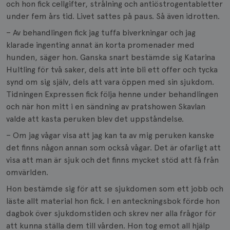
och hon fick cellgifter, strålning och antiöstrogentabletter
under fem års tid. Livet sattes på paus. Så även idrotten.
– Av behandlingen fick jag tuffa biverkningar och jag
klarade ingenting annat än korta promenader med
hunden, säger hon. Ganska snart bestämde sig Katarina
Hultling för två saker, dels att inte bli ett offer och tycka
synd om sig själv, dels att vara öppen med sin sjukdom.
Tidningen Expressen fick följa henne under behandlingen
och när hon mitt i en sändning av pratshowen Skavlan
valde att kasta peruken blev det uppståndelse.
– Om jag vågar visa att jag kan ta av mig peruken kanske
det finns någon annan som också vågar. Det är ofarligt att
visa att man är sjuk och det finns mycket stöd att få från
omvärlden.
Hon bestämde sig för att se sjukdomen som ett jobb och
läste allt material hon fick. I en anteckningsbok förde hon
dagbok över sjukdomstiden och skrev ner alla frågor för
att kunna ställa dem till vården. Hon tog emot all hjälp