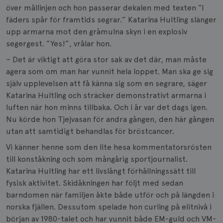
över mållinjen och hon passerar dekalen med texten ”I
fäders spår för framtids segrar.” Katarina Hultling slänger
upp armarna mot den gråmulna skyn i en explosiv
segergest. ”Yes!”, vrålar hon.
– Det är viktigt att göra stor sak av det där, man måste
agera som om man har vunnit hela loppet. Man ska ge sig
själv upplevelsen att få känna sig som en segrare, säger
Katarina Hultling och sträcker demonstrativt armarna i
luften när hon minns tillbaka. Och i år var det dags igen.
Nu körde hon Tjejvasan för andra gången, den här gången
utan att samtidigt behandlas för bröstcancer.
Vi känner henne som den lite hesa kommentatorsrösten
till konståkning och som mångårig sportjournalist.
Katarina Hultling har ett livslångt förhållningssätt till
fysisk aktivitet. Skidåkningen har följt med sedan
barndomen när familjen åkte både utför och på längden i
norska fjällen. Dessutom spelade hon curling på elitnivå i
början av 1980-talet och har vunnit både EM-guld och VM-