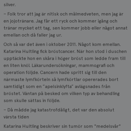
silver.
– Folk tror att jag är nitisk och målmedveten, men jag är
en jojotränare. Jag får ett ryck och kommer igång och
tränar mycket ett tag, sen kommer jobb eller något annat
emellan och då faller jag ur.
Och så var det även i oktober 2011. Något kom emellan.
Katarina Hultling fick bröstcancer. När hon stod i duschen
upptäckte hon en skåra i höger bröst som ledde fram till
en liten knöl. Läkarundersökningar, mammografi och
operation följde. Cancern hade spritt sig till den
närmaste lymfkörteln så lymfkörtlar opererades bort
samtidigt som en ”apelsinklyfta” avlägsnades från
bröstet. Väntan på besked om vilken typ av behandling
som skulle sättas in följde.
– Då mådde jag katastrofdåligt, det var den absolut
värsta tiden
Katarina Hultling beskriver sin tumör som "medelsvår"