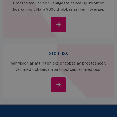
Bröstcancer är den vanligaste cancersjukdomen
hos kvinnor. Nära 9000 drabbas årligen i Sverige.
_pin_unauth
1 år
Pinterest Inc.
.brostcancerforbundet.se
Om
bröstcancer
Stöd
oss
STÖD OSS
Vår vision är att ingen ska drabbas av bröstcancer.
Var med och bekämpa bröstcancer med oss!
Stöd
oss