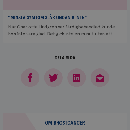
_ga_W8VXKBRK9Y
.brostcancerforbundet.se
1 år 1
Denna c
månad
Google A
ar_debug
.pinterest.com
1 år
bevara s
”MINSTA SYMTOM SLÅR UNDAN BENEN”
_gid
1 dag
Denna co
Google LLC
Google A
.brostcancerforbundet.se
När Charlotta Lindgren var färdigbehandlad kunde
och uppd
värde fö
hon inte vara glad. Det gick inte en minut utan att...
och anvä
och spår
IDE
1 år
Google LLC
.doubleclick.net
DELA SIDA
_gcl_au
3
Google LLC
månad
.brostcancerforbundet.se
Om
bröstcancer
OM BRÖSTCANCER