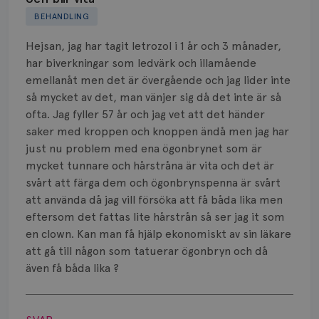
Biverkningar
BEHANDLING
Bröstvårta
Hejsan, jag har tagit letrozol i 1 år och 3 månader,
har biverkningar som ledvärk och illamående
Knöl
emellanåt men det är övergående och jag lider inte
så mycket av det, man vänjer sig då det inte är så
Läkemedel
ofta. Jag fyller 57 år och jag vet att det händer
Typ av bröstcancer
saker med kroppen och knoppen ändå men jag har
just nu problem med ena ögonbrynet som är
Smärta
mycket tunnare och hårstråna är vita och det är
svårt att färga dem och ögonbrynspenna är svårt
Prognos
att använda då jag vill försöka att få båda lika men
eftersom det fattas lite hårstrån så ser jag it som
Risker
en clown. Kan man få hjälp ekonomiskt av sin läkare
att gå till någon som tatuerar ögonbryn och då
Spridd bröstcancer
även få båda lika ?
Strålning
Visa svar