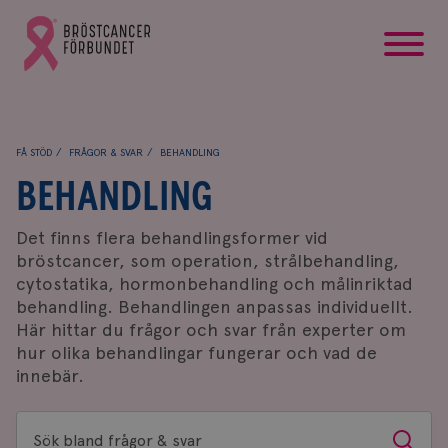
startsida
Gå
till
Bröstcancerförbundets
startsida
FÅ STÖD
FRÅGOR & SVAR
BEHANDLING
BEHANDLING
Det finns flera behandlingsformer vid
bröstcancer, som operation, strålbehandling,
cytostatika, hormonbehandling och målinriktad
behandling. Behandlingen anpassas individuellt.
Här hittar du frågor och svar från experter om
hur olika behandlingar fungerar och vad de
innebär.
Sök
Sök