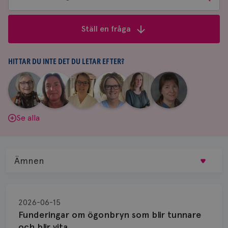
bland
frågor
Ställ en fråga
&
svar
HITTAR DU INTE DET DU LETAR EFTER?
|
|
|
|
|
|
Aina
Anne
Fredrika
Jeanette
Maria
Yvette
Johnsson
Andersson
Killander
Bäcklund
Edegran
Andersson
Se alla
Ämnen
Behandling
2026-06-15
Biopsi
Funderingar om ögonbryn som blir tunnare
och blir vita