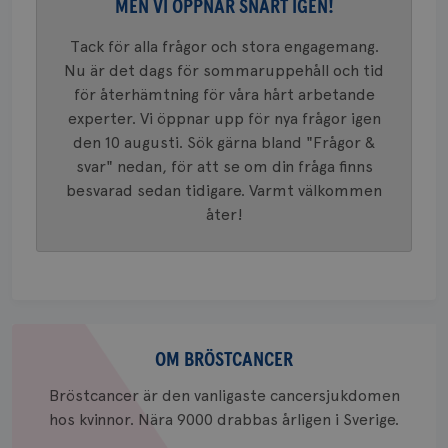
Google A
MEN VI ÖPPNAR SNART IGEN!
mönster
innehåll
identite
Tack för alla frågor och stora engagemang.
eller we
Nu är det dags för sommaruppehåll och tid
sig till.
_gat-ka
för återhämtning för våra hårt arbetande
att beg
som regi
experter. Vi öppnar upp för nya frågor igen
webbpla
den 10 augusti. Sök gärna bland "Frågor &
trafikvo
svar" nedan, för att se om din fråga finns
_ga
1 år 1
Detta c
Google LLC
månad
associe
.brostcancerforbundet.se
besvarad sedan tidigare. Varmt välkommen
__Secure-ROLLOUT_TOKEN
.youtube.com
5
Universal
månad
åter!
en vikti
4 veck
Googles
analystj
VISITOR_INFO1_LIVE
5
Google LLC
används 
månad
.youtube.com
unika a
4 veck
tilldela
generer
klientid
i varje 
Om
webbpla
att berä
bröstcancer
OM BRÖSTCANCER
session
för
Bröstcancer är den vanligaste cancersjukdomen
webbpla
hos kvinnor. Nära 9000 drabbas årligen i Sverige.
_ga_W8VXKBRK9Y
.brostcancerforbundet.se
1 år 1
Denna c
månad
Google A
ar_debug
.pinterest.com
1 år