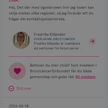
Vätska
SVAR:
Hej, Det där med ögonbrynen tror jag tyvärr kan
skilja mellan olika regioner, så jag föreslår att du
frågar din kontaktsjuksköterska.
Fredrika Killander
ÖVERLÄKARE BRÖSTCANCER
Fredrika Killander är överläkare
vid sektionen för bröstcancer
vid Skånes Universitetssjukhus i
Malmö/Lund.
Behöver du mer stöd? Som medlem i
Bröstcancerförbundet får du både
gemenskap och goda råd.
Bli medlem
Dölj svar
Alternativ
till
2026-06-18