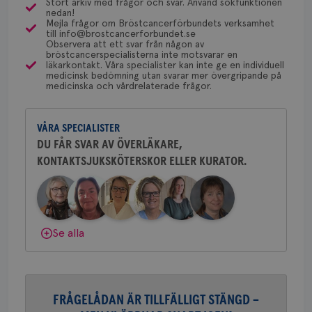
Stort arkiv med frågor och svar. Använd sökfunktionen
utf
Behöver du mer stöd? Som medlem i
Malmö/Lund.
en 
nedan!
Bröstcancerförbundet får du både
typ
Mejla frågor om Bröstcancerförbundets verksamhet
Behöver du mer stöd? Som medlem i
på 
till info@brostcancerforbundet.se
gemenskap och goda råd.
Bli medlem
Observera att ett svar från någon av
Bröstcancerförbundet får du både
CookieScriptConsent
4 veckor
Den
CookieScript
bröstcancerspecialisterna inte motsvarar en
2 dagar
Coo
gemenskap och goda råd.
.brostcancerforbundet.se
Bli medlem
läkarkontakt. Våra specialister kan inte ge en individuell
Dölj svar
tjä
medicinsk bedömning utan svarar mer övergripande på
ihå
medicinska och vårdrelaterade frågor.
bes
Dölj svar
nöd
Scr
Google
fun
Privacy Policy
VÅRA SPECIALISTER
DU FÅR SVAR AV ÖVERLÄKARE,
KONTAKTSJUKSKÖTERSKOR ELLER KURATOR.
Namn
Leverantör
/
Domän
Utgång
Beskriv
c_rid
.brostcancerforbundet.se
1 dag
Denna c
Namn
Leverantör
/
Domän
Utgån
att mäta
Se alla
postutsk
YSC
Sessi
Google LLC
om mott
.youtube.com
länkar i
konverte
webbpla
VISITOR_PRIVACY_METADATA
5
YouTube
_gat_UA-1577937-
.brostcancerforbundet.se
1
Detta är
månad
.youtube.com
FRÅGELÅDAN ÄR TILLFÄLLIGT STÄNGD –
37
minut
cookie s
4 veck