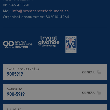
08-546 40 530
_pin_unauth
1 år
Pinterest Inc.
.brostcancerforbundet.se
Mejl:
info@brostcancerforbundet.se
Organisationsnummer: 802010-4264
SWISH SPONTANGÅVA
KOPIERA
9005919
BANKGIRO
KOPIERA
900-5919
PLUSGIRO