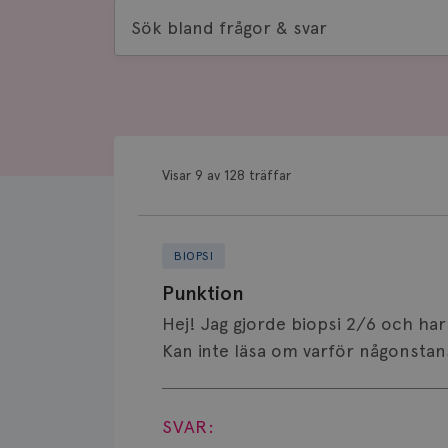
Sök
bland
frågor
&
svar
Visar 9 av 128 träffar
BIOPSI
Punktion
Hej! Jag gjorde biopsi 2/6 och har
Kan inte läsa om varför någonstan
Visa svar
SVAR: