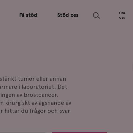
Sök
Om
Få stöd
Stöd oss
oss
isstänkt tumör eller annan
ärmare i laboratoriet. Det
eringen av bröstcancer.
m kirurgiskt avlägsnande av
r hittar du frågor och svar