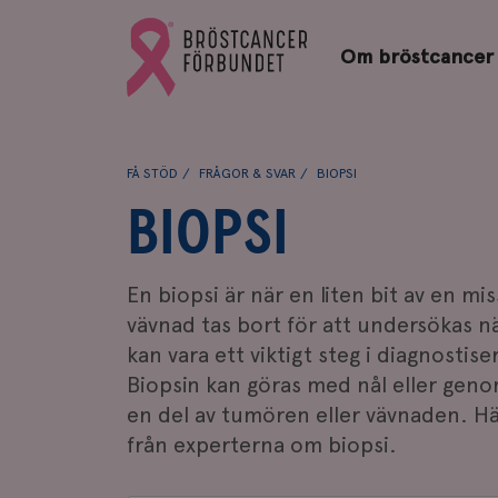
Bröstcancerförbundets
Gå
startsida
Om bröstcancer
till
Bröstcancerförbundets
startsida
FÅ STÖD
FRÅGOR & SVAR
BIOPSI
BIOPSI
En biopsi är när en liten bit av en m
vävnad tas bort för att undersökas n
kan vara ett viktigt steg i diagnostis
Biopsin kan göras med nål eller geno
en del av tumören eller vävnaden. Hä
från experterna om biopsi.