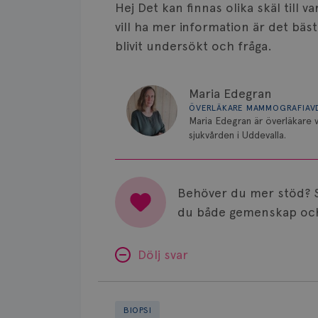
Hej Det kan finnas olika skäl till
vill ha mer information är det bä
blivit undersökt och fråga.
Maria Edegran
ÖVERLÄKARE MAMMOGRAFIAV
Maria Edegran är överläkare
sjukvården i Uddevalla.
Behöver du mer stöd? 
du både gemenskap och
Dölj svar
Mikrogranulärt
adenom
BIOPSI