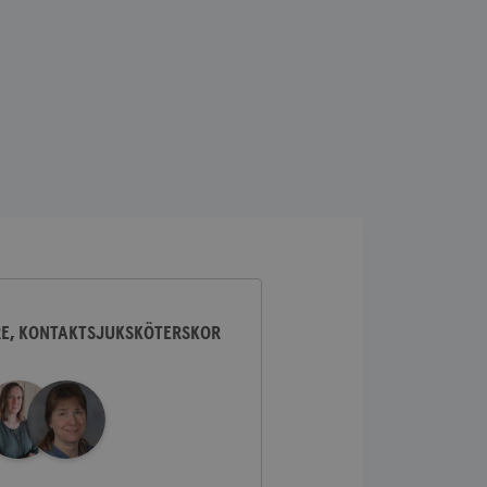
lick och utför
ren använder
am som
n han besökte
lick och utför
ren använder
am som
n han besökte
ifierar och känner
tad reklam.
RE, KONTAKTSJUKSKÖTERSKOR