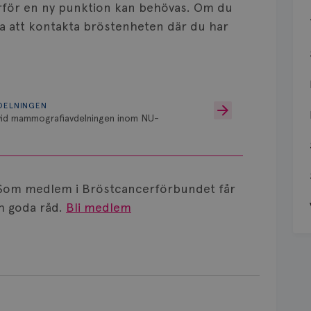
 varför en ny punktion kan behövas. Om du
sta att kontakta bröstenheten där du har
DELNINGEN
 vid mammografiavdelningen inom NU-
Som medlem i Bröstcancerförbundet får
 goda råd.
Bli medlem