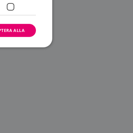
PTERA ALLA
bbplatsen kan inte
ändare.
n är utformad för
av
m-tjänsten för att
 cookie. Det är
banner fungerar