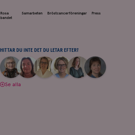
Rosa
Samarbeten
Bröstcancerföreningar
Press
bandet
HITTAR DU INTE DET DU LETAR EFTER?
|
|
|
|
|
|
Aina
Anne
Fredrika
Jeanette
Maria
Yvette
Johnsson
Andersson
Killander
Bäcklund
Edegran
Andersson
Se alla