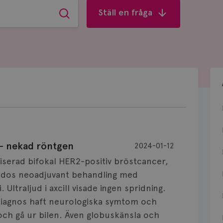
Ställ en fråga
Sök
 - nekad röntgen
2024-01-12
stiserad bifokal HER2-positiv bröstcancer,
a dos neoadjuvant behandling med
Ultraljud i axcill visade ingen spridning.
diagnos haft neurologiska symtom och
r och gå ur bilen. Även globuskänsla och