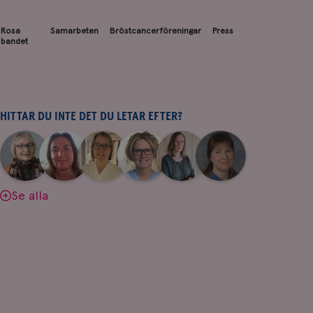
Rosa
Samarbeten
Bröstcancerföreningar
Press
bandet
HITTAR DU INTE DET DU LETAR EFTER?
|
|
|
|
|
|
Aina
Anne
Fredrika
Jeanette
Maria
Yvette
Johnsson
Andersson
Killander
Bäcklund
Edegran
Andersson
Se alla