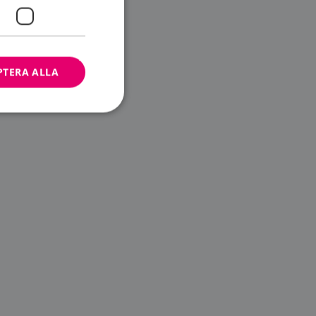
PTERA ALLA
bbplatsen kan inte
ändare.
n är utformad för
av
m-tjänsten för att
 cookie. Det är
banner fungerar