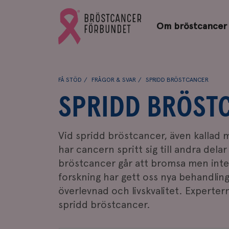
Bröstcancerförbundets
Gå
startsida
Om bröstcancer
till
Bröstcancerförbundets
startsida
FÅ STÖD
FRÅGOR & SVAR
SPRIDD BRÖSTCANCER
SPRIDD BRÖST
Vid spridd bröstcancer, även kallad
har cancern spritt sig till andra dela
bröstcancer går att bromsa men inte
forskning har gett oss nya behandlingar
överlevnad och livskvalitet. Experter
spridd bröstcancer.