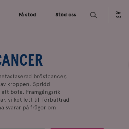
Sök
Om
Få stöd
Stöd oss
oss
CANCER
 metastaserad bröstcancer,
r av kroppen. Spridd
 att bota. Framgångsrik
, vilket lett till förbättrad
na svarar på frågor om