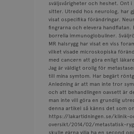
sväljsvårigheter och heshet. Ont
sitter. Utredd hos neurolog, har 
visat ospecifika förändringar. Neu
fingrarna och elevera handflatan. 
borrelia immunoglobuliner. Sväljrö
MR halsrygg har visat en viss fora
vilket visade microskopiska föränd
med cancern att göra enligt läkar
Jag är väldigt orolig för metasta
till mina symtom. Har begärt rönt
Anledning är att man inte tror s
och att behandlingen oavsett är de
man inte vill göra en grundlig utre
denna artikel så känns det som om
https://lakartidningen.se/klinik-o
oversikt/2014/02/metastatisk-ry
skulle gärna vilja ha en second op