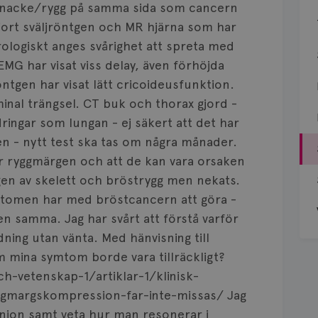
 i nacke/rygg på samma sida som cancern
gjort sväljröntgen och MR hjärna som har
rologiskt anges svårighet att spreta med
EMG har visat viss delay, även förhöjda
ntgen har visat lätt cricoideusfunktion.
minal trängsel. CT buk och thorax gjord -
ringar som lungan - ej säkert att det har
en - nytt test ska tas om några månader.
ser ryggmärgen och att de kan vara orsaken
gen av skelett och bröstrygg men nekats.
ymtomen har med bröstcancern att göra -
n samma. Jag har svårt att förstå varför
dning utan vänta. Med hänvisning till
 mina symtom borde vara tillräckligt?
ch-vetenskap-1/artiklar-1/klinisk-
ggmargskompression-far-inte-missas/ Jag
inion samt veta hur man resonerar i