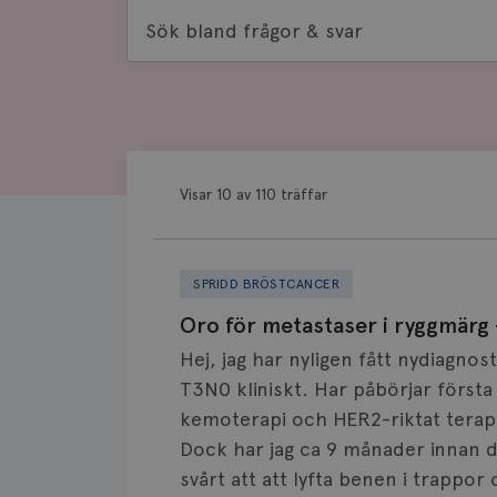
Sök
bland
frågor
&
svar
Visar 10 av 110 träffar
SPRIDD BRÖSTCANCER
Oro för metastaser i ryggmärg
Hej, jag har nyligen fått nydiagno
T3N0 kliniskt. Har påbörjar först
kemoterapi och HER2-riktat terapi. 
Dock har jag ca 9 månader innan 
svårt att att lyfta benen i trappo