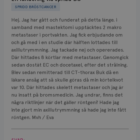
SPRIDD BRÖSTCANCER
Biverkningar
Hej. Jag har gått och funderat på detta länge. i
Bröstvårta
samband med mastektomi upptäcktes 2 makro
metastaser i portvakten. Jag fick erbjudande om
Knöl
och gå med i en studie där hälften lottades till
axillutrymmning. Jag tackade nej och opererades.
Läkemedel
Där hittades 8 körtlar med metastaser. Genomgick
Typ av bröstcancer
sedan dostät EC och docetaxel, efter det strålning.
Blev sedan remitterad till CT-thorax Buk då en
Smärta
läkare ansåg att så skulle göras då min körtelkvot
var 10. Där hittades skelett metastaser och jag är
Prognos
nu insatt på bromsmedicin. Jag undrar, finns det
några riktlinjer när det gäller röntgen? Hade jag
Risker
inte gjort min axillutrymmning så hade jag inte fått
röntgen. Mvh / Eva
Spridd bröstcancer
Visa svar
Strålning