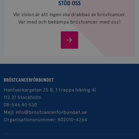
oss
STÖD OSS
_gcl_au
3
Google LLC
månad
.brostcancerforbundet.se
Vår vision är att ingen ska drabbas av bröstcancer.
Var med och bekämpa bröstcancer med oss!
Stöd
oss
_pin_unauth
1 år
Pinterest Inc.
.brostcancerforbundet.se
BRÖSTCANCERFÖRBUNDET
Hantverkargatan 25 B, 1 trappa (våning 4)
112 21 Stockholm
08-546 40 530
Mejl:
info@brostcancerforbundet.se
Organisationsnummer: 802010-4264