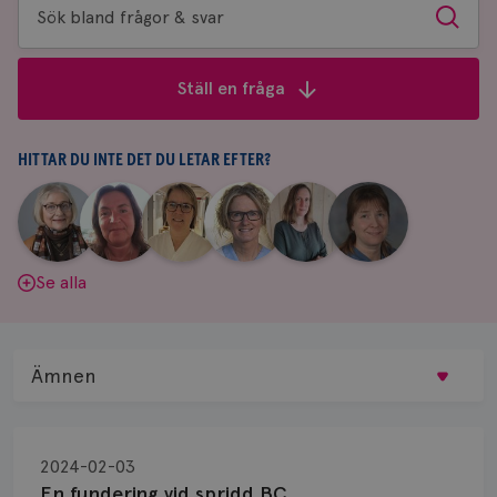
Sök
Sök
bland
frågor
Ställ en fråga
&
svar
HITTAR DU INTE DET DU LETAR EFTER?
|
|
|
|
|
|
Aina
Anne
Fredrika
Jeanette
Maria
Yvette
Johnsson
Andersson
Killander
Bäcklund
Edegran
Andersson
Se alla
Ämnen
Behandling
2024-02-03
Biopsi
En fundering vid spridd BC