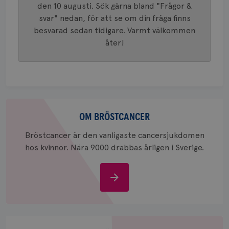
generer
den 10 augusti. Sök gärna bland "Frågor &
klientid
svar" nedan, för att se om din fråga finns
i varje 
webbpla
besvarad sedan tidigare. Varmt välkommen
att berä
session
åter!
för
webbpla
_ga_W8VXKBRK9Y
.brostcancerforbundet.se
1 år 1
Denna c
månad
Google A
ar_debug
.pinterest.com
1 år
bevara s
_gid
1 dag
Denna co
Google LLC
Om
Google A
.brostcancerforbundet.se
och uppd
bröstcancer
OM BRÖSTCANCER
värde fö
och anvä
och spår
Bröstcancer är den vanligaste cancersjukdomen
hos kvinnor. Nära 9000 drabbas årligen i Sverige.
IDE
1 år
Google LLC
.doubleclick.net
Om
bröstcancer
Stöd