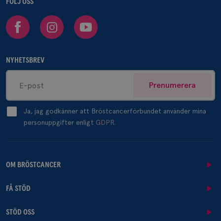
FÖLJ OSS
Facebook
Instagram
Youtube
NYHETSBREV
Prenumerera
Ja, jag godkänner att Bröstcancerförbundet använder mina
personuppgifter enligt
GDPR.
OM BRÖSTCANCER
FÅ STÖD
STÖD OSS