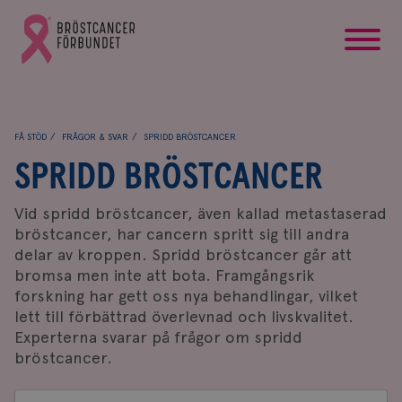
startsida
Gå
till
Bröstcancerförbundets
startsida
FÅ STÖD
FRÅGOR & SVAR
SPRIDD BRÖSTCANCER
SPRIDD BRÖSTCANCER
Vid spridd bröstcancer, även kallad metastaserad
bröstcancer, har cancern spritt sig till andra
delar av kroppen. Spridd bröstcancer går att
bromsa men inte att bota. Framgångsrik
forskning har gett oss nya behandlingar, vilket
lett till förbättrad överlevnad och livskvalitet.
Experterna svarar på frågor om spridd
bröstcancer.