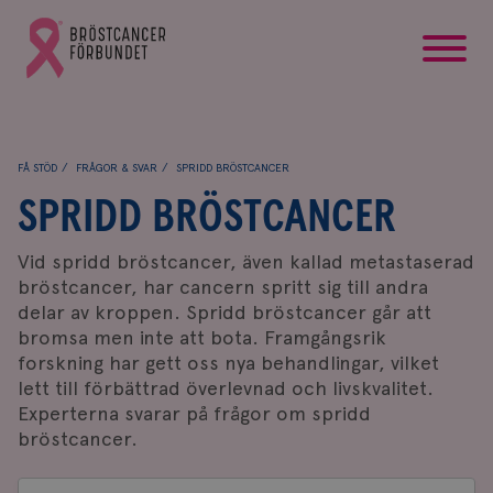
startsida
Gå
till
Bröstcancerförbundets
startsida
FÅ STÖD
FRÅGOR & SVAR
SPRIDD BRÖSTCANCER
SPRIDD BRÖSTCANCER
Vid spridd bröstcancer, även kallad metastaserad
bröstcancer, har cancern spritt sig till andra
delar av kroppen. Spridd bröstcancer går att
bromsa men inte att bota. Framgångsrik
forskning har gett oss nya behandlingar, vilket
lett till förbättrad överlevnad och livskvalitet.
Experterna svarar på frågor om spridd
bröstcancer.