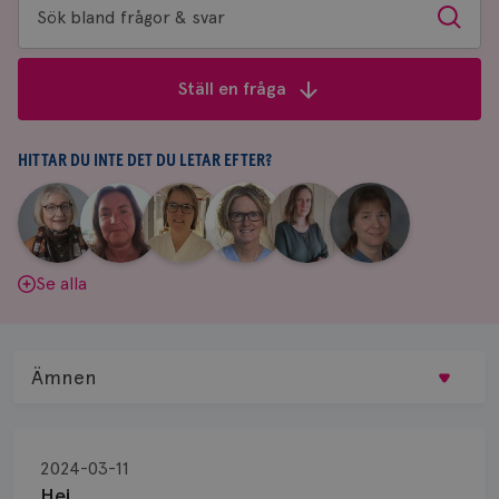
Sök
Sök
bland
frågor
Ställ en fråga
&
svar
HITTAR DU INTE DET DU LETAR EFTER?
|
|
|
|
|
|
Aina
Anne
Fredrika
Jeanette
Maria
Yvette
Johnsson
Andersson
Killander
Bäcklund
Edegran
Andersson
Se alla
Ämnen
Behandling
2024-03-11
Biopsi
Hej