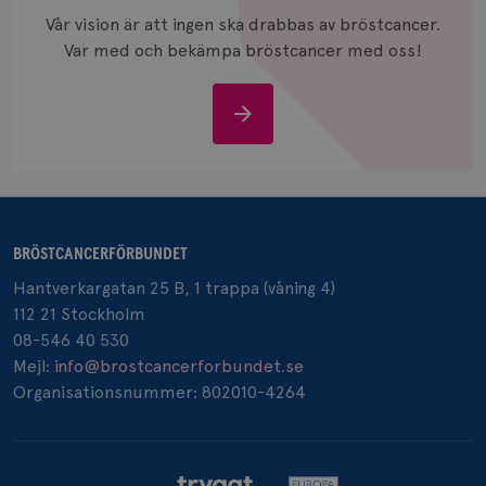
_gcl_au
3
Google LLC
månad
.brostcancerforbundet.se
Vår vision är att ingen ska drabbas av bröstcancer.
Var med och bekämpa bröstcancer med oss!
Stöd
oss
_pin_unauth
1 år
Pinterest Inc.
.brostcancerforbundet.se
BRÖSTCANCERFÖRBUNDET
Hantverkargatan 25 B, 1 trappa (våning 4)
112 21 Stockholm
08-546 40 530
Mejl:
info@brostcancerforbundet.se
Organisationsnummer: 802010-4264