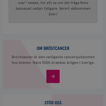
klientid
svar" nedan, för att se om din fråga finns
i varje 
besvarad sedan tidigare. Varmt välkommen
webbpla
att berä
åter!
session
för
webbpla
_ga_W8VXKBRK9Y
.brostcancerforbundet.se
1 år 1
Denna c
månad
Google A
ar_debug
.pinterest.com
1 år
bevara s
Om
_gid
1 dag
Denna co
Google LLC
Google A
.brostcancerforbundet.se
bröstcancer
OM BRÖSTCANCER
och uppd
värde fö
och anvä
Bröstcancer är den vanligaste cancersjukdomen
och spår
hos kvinnor. Nära 9000 drabbas årligen i Sverige.
IDE
1 år
Google LLC
.doubleclick.net
Om
bröstcancer
Stöd
oss
STÖD OSS