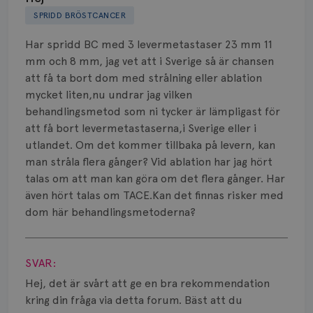
SPRIDD BRÖSTCANCER
Biverkningar
Har spridd BC med 3 levermetastaser 23 mm 11
Bröstvårta
mm och 8 mm, jag vet att i Sverige så är chansen
att få ta bort dom med strålning eller ablation
Knöl
mycket liten,nu undrar jag vilken
behandlingsmetod som ni tycker är lämpligast för
Läkemedel
att få bort levermetastaserna,i Sverige eller i
Typ av bröstcancer
utlandet. Om det kommer tillbaka på levern, kan
man stråla flera gånger? Vid ablation har jag hört
Smärta
talas om att man kan göra om det flera gånger. Har
även hört talas om TACE.Kan det finnas risker med
Prognos
dom här behandlingsmetoderna?
Visa svar
Risker
SVAR:
Spridd bröstcancer
Hej, det är svårt att ge en bra rekommendation
Strålning
kring din fråga via detta forum. Bäst att du