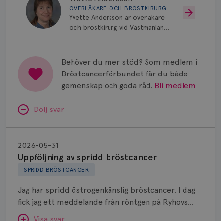
ÖVERLÄKARE OCH BRÖSTKIRURG
Vätska
Yvette Andersson är överläkare
och bröstkirurg vid Västmanlands
sjukhus i Västerås.
Behöver du mer stöd? Som medlem i
Bröstcancerförbundet får du både
gemenskap och goda råd.
Bli medlem
Dölj svar
Uppföljning
av
2026-05-31
spridd
Uppföljning av spridd bröstcancer
bröstcancer
SPRIDD BRÖSTCANCER
Jag har spridd östrogenkänslig bröstcancer. I dag
fick jag ett meddelande från röntgen på Ryhovs
sjukhus i Jönköping om att jag inte längre får gå på
Visa svar