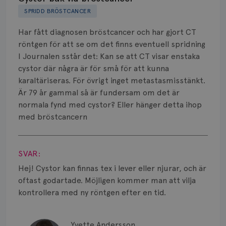
SPRIDD BRÖSTCANCER
Biverkningar
Har fått diagnosen bröstcancer och har gjort CT
Bröstvårta
röntgen för att se om det finns eventuell spridning
I Journalen sstår det: Kan se att CT visar enstaka
Knöl
cystor där några är för små för att kunna
karaltäriseras. För övrigt inget metastasmisstänkt.
Läkemedel
Är 79 år gammal så är fundersam om det är
Typ av bröstcancer
normala fynd med cystor? Eller hänger detta ihop
med bröstcancern
Smärta
Visa svar
Prognos
SVAR:
Hej! Cystor kan finnas tex i lever eller njurar, och är
Risker
oftast godartade. Möjligen kommer man att vilja
kontrollera med ny röntgen efter en tid.
Spridd bröstcancer
Strålning
Yvette Andersson