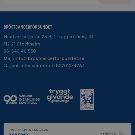
BRÖSTCANCERFÖRBUNDET
_pin_unauth
1 år
Pinterest Inc.
.brostcancerforbundet.se
Hantverkargatan 25 B, 1 trappa (våning 4)
112 21 Stockholm
08-546 40 530
Mejl:
info@brostcancerforbundet.se
Organisationsnummer: 802010-4264
SWISH SPONTANGÅVA
KOPIERA