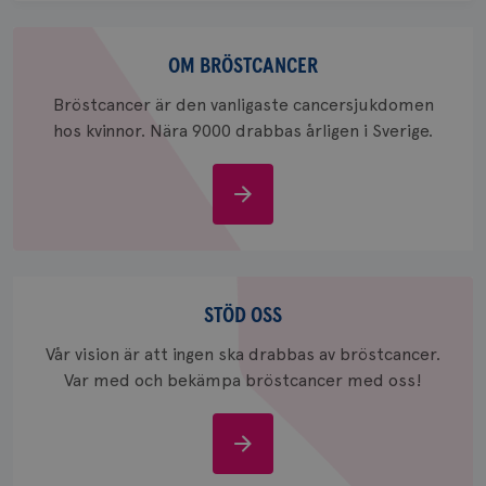
för
webbpla
Om
_ga_W8VXKBRK9Y
.brostcancerforbundet.se
1 år 1
Denna c
bröstcancer
OM BRÖSTCANCER
månad
Google A
ar_debug
.pinterest.com
1 år
bevara s
Bröstcancer är den vanligaste cancersjukdomen
_gid
1 dag
Denna co
Google LLC
hos kvinnor. Nära 9000 drabbas årligen i Sverige.
Google A
.brostcancerforbundet.se
och uppd
värde fö
och anvä
Om
och spår
bröstcancer
IDE
1 år
Google LLC
.doubleclick.net
Stöd
oss
STÖD OSS
Vår vision är att ingen ska drabbas av bröstcancer.
Var med och bekämpa bröstcancer med oss!
_gcl_au
3
Google LLC
månad
.brostcancerforbundet.se
Stöd
oss