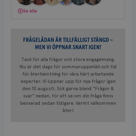
konverte
webbpla
Dölj svar
Se alla
VISITOR_PRIVACY_METADATA
5
YouTube
_gat_UA-1577937-
.brostcancerforbundet.se
1
Detta är
månad
.youtube.com
37
minut
cookie s
4 veck
Google A
mönster
innehåll
identite
FRÅGELÅDAN ÄR TILLFÄLLIGT STÄNGD –
eller we
sig till.
MEN VI ÖPPNAR SNART IGEN!
_gat-ka
att beg
som regi
Tack för alla frågor och stora engagemang.
webbpla
trafikvo
Nu är det dags för sommaruppehåll och tid
för återhämtning för våra hårt arbetande
_ga
1 år 1
Detta c
Google LLC
månad
associe
.brostcancerforbundet.se
__Secure-ROLLOUT_TOKEN
.youtube.com
5
experter. Vi öppnar upp för nya frågor igen
Universal
månad
en vikti
den 10 augusti. Sök gärna bland "Frågor &
4 veck
Googles
svar" nedan, för att se om din fråga finns
analystj
VISITOR_INFO1_LIVE
5
Google LLC
används 
månad
.youtube.com
besvarad sedan tidigare. Varmt välkommen
unika a
4 veck
tilldela
åter!
generer
klientid
i varje 
webbpla
att berä
session