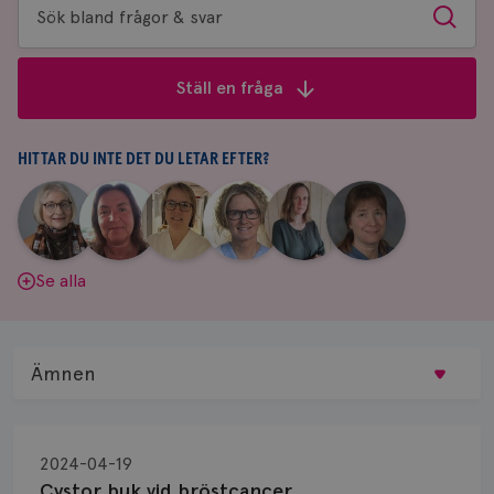
Sök
Sök
bland
frågor
Ställ en fråga
&
svar
HITTAR DU INTE DET DU LETAR EFTER?
|
|
|
|
|
|
Aina
Anne
Fredrika
Jeanette
Maria
Yvette
Johnsson
Andersson
Killander
Bäcklund
Edegran
Andersson
Se alla
Ämnen
Behandling
2024-04-19
Biopsi
Cystor buk vid bröstcancer