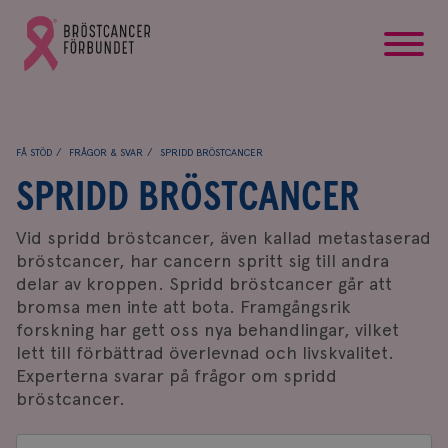
startsida
Gå
till
Bröstcancerförbundets
startsida
FÅ STÖD
FRÅGOR & SVAR
SPRIDD BRÖSTCANCER
SPRIDD BRÖSTCANCER
Vid spridd bröstcancer, även kallad metastaserad
bröstcancer, har cancern spritt sig till andra
delar av kroppen. Spridd bröstcancer går att
bromsa men inte att bota. Framgångsrik
forskning har gett oss nya behandlingar, vilket
lett till förbättrad överlevnad och livskvalitet.
Experterna svarar på frågor om spridd
bröstcancer.