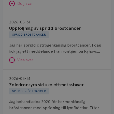
Dölj svar
Uppföljning
av
2026-05-31
spridd
Uppföljning av spridd bröstcancer
bröstcancer
SPRIDD BRÖSTCANCER
Jag har spridd östrogenkänslig bröstcancer. I dag
fick jag ett meddelande från röntgen på Ryhovs
sjukhus i Jönköping om att jag inte längre får gå på
Visa svar
årlig mammografi. Jag är helt förstörd, det har
känts som en pålitlig årlig uppföljning och nu har
Zoledronsyra
den plötsligt upphört. Varför? Borde inte spridd
vid
SVAR:
2026-05-31
bröstcancer ha någon form av uppföljning från
skelettmetastaser
Zoledronsyra vid skelettmetastaser
Hej. Vi brukar inte göra mammografikontroller på
sjukvården?
SPRIDD BRÖSTCANCER
patienter som har spridd bröstcancer. Sjukdomen
som nu finns behandlas och följs upp regelbundet
Jag behandlades 2020 för hormonkänslig
med andra röntgenmetoder. Värdet av en
bröstcancer med spridning till lymfkörtlar. Efter
mammografi är då inte lika värdefullt.
cellgifter, operation och strålning behandlades jag