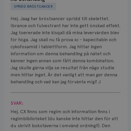
SPRIDD BRÖSTCANCER
Biverkningar
Hej. Jaag har bröstxancer spridd till skelettet.
Bröstvårta
Ibrance och fulvestrant har inte gett önskad effekt.
Jag toererade inte kisqali då mina levervärden blev
Knöl
för höga. Jag skall nu få prova xc - kapecitabin och
cykofosamid i tablettform. Jag hittar ingen
Läkemedel
information om denna behandling på nätet och
Typ av bröstcancer
känner ingen annan som fått denna kombination.
Jag skulle gärna vilja se resultat från någo studie
Smärta
men hittar inget. Är det vanligt att man ger denna
behandling och vad kan jag förvänta mig? J
Prognos
Visa svar
Risker
SVAR:
Hej. CX finns som regim och information finns i
Spridd bröstcancer
regimbiblioteket (du kanske inte hittar den för att
Strålning
du skrivit bokstäverna i omvänd ordning?). Den