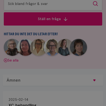
Sök
Sök
bland
frågor
Ställ en fråga
&
svar
HITTAR DU INTE DET DU LETAR EFTER?
|
|
|
|
|
|
Aina
Anne
Fredrika
Jeanette
Maria
Yvette
Johnsson
Andersson
Killander
Bäcklund
Edegran
Andersson
Se alla
Ämnen
Behandling
2025-02-14
Biopsi
XC behandling