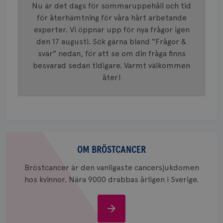
används 
månad
.youtube.com
Nu är det dags för sommaruppehåll och tid
unika a
4 veck
tilldela
för återhämtning för våra hårt arbetande
generer
klientid
experter. Vi öppnar upp för nya frågor igen
i varje 
den 17 augusti. Sök gärna bland "Frågor &
webbpla
att berä
svar" nedan, för att se om din fråga finns
session
för
besvarad sedan tidigare. Varmt välkommen
webbpla
åter!
_ga_W8VXKBRK9Y
.brostcancerforbundet.se
1 år 1
Denna c
månad
Google A
ar_debug
.pinterest.com
1 år
bevara s
_gid
1 dag
Denna co
Google LLC
Google A
.brostcancerforbundet.se
och uppd
värde fö
Om
och anvä
och spår
bröstcancer
OM BRÖSTCANCER
IDE
1 år
Google LLC
Bröstcancer är den vanligaste cancersjukdomen
.doubleclick.net
hos kvinnor. Nära 9000 drabbas årligen i Sverige.
Om
bröstcancer