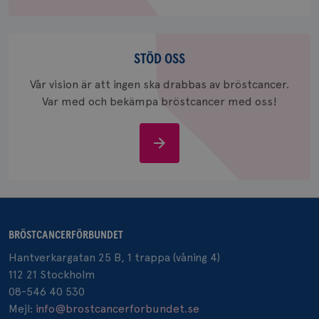
_gcl_au
3
Google LLC
Stöd
månad
.brostcancerforbundet.se
oss
STÖD OSS
Vår vision är att ingen ska drabbas av bröstcancer.
Var med och bekämpa bröstcancer med oss!
Stöd
_pin_unauth
1 år
Pinterest Inc.
oss
.brostcancerforbundet.se
BRÖSTCANCERFÖRBUNDET
Hantverkargatan 25 B, 1 trappa (våning 4)
112 21 Stockholm
08-546 40 530
Mejl:
info@brostcancerforbundet.se