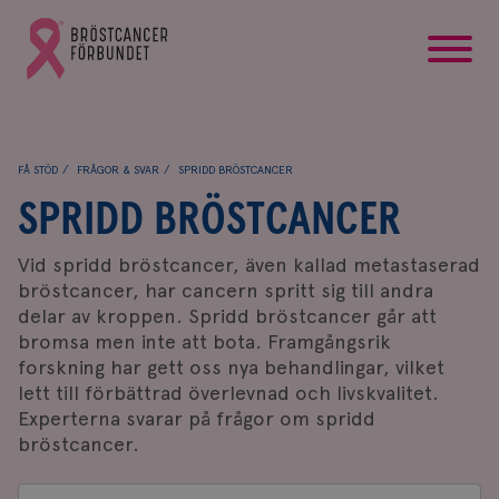
startsida
Gå
till
Bröstcancerförbundets
startsida
FÅ STÖD
FRÅGOR & SVAR
SPRIDD BRÖSTCANCER
SPRIDD BRÖSTCANCER
Vid spridd bröstcancer, även kallad metastaserad
bröstcancer, har cancern spritt sig till andra
delar av kroppen. Spridd bröstcancer går att
bromsa men inte att bota. Framgångsrik
forskning har gett oss nya behandlingar, vilket
lett till förbättrad överlevnad och livskvalitet.
Experterna svarar på frågor om spridd
bröstcancer.