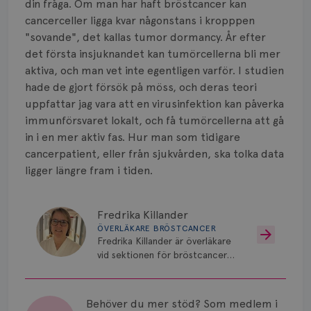
din fråga. Om man har haft bröstcancer kan
Vätska
cancerceller ligga kvar någonstans i kropppen
"sovande", det kallas tumor dormancy. År efter
det första insjuknandet kan tumörcellerna bli mer
aktiva, och man vet inte egentligen varför. I studien
hade de gjort försök på möss, och deras teori
uppfattar jag vara att en virusinfektion kan påverka
immunförsvaret lokalt, och få tumörcellerna att gå
in i en mer aktiv fas. Hur man som tidigare
cancerpatient, eller från sjukvården, ska tolka data
ligger längre fram i tiden.
Fredrika Killander
ÖVERLÄKARE BRÖSTCANCER
Fredrika Killander är överläkare
vid sektionen för bröstcancer
vid Skånes Universitetssjukhus i
Malmö/Lund.
Behöver du mer stöd? Som medlem i