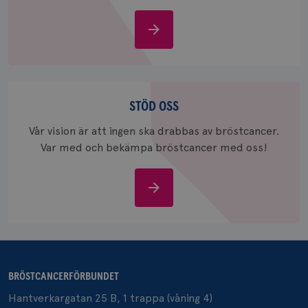
Om
bröstcancer
_gcl_au
3
Google LLC
månad
.brostcancerforbundet.se
Stöd
oss
STÖD OSS
Vår vision är att ingen ska drabbas av bröstcancer.
Var med och bekämpa bröstcancer med oss!
_pin_unauth
1 år
Pinterest Inc.
Stöd
.brostcancerforbundet.se
oss
BRÖSTCANCERFÖRBUNDET
Hantverkargatan 25 B, 1 trappa (våning 4)