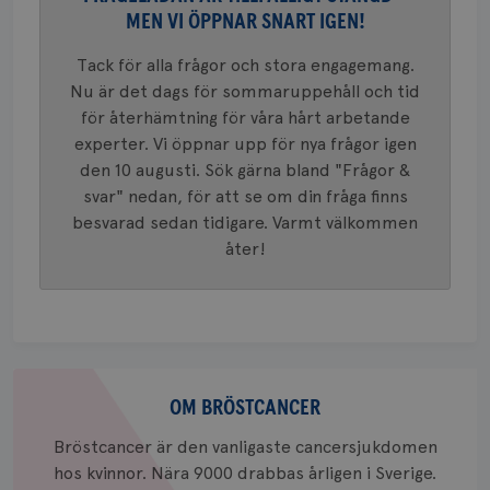
Googles
MEN VI ÖPPNAR SNART IGEN!
analystj
VISITOR_INFO1_LIVE
5
Google LLC
används 
månad
.youtube.com
unika a
4 veck
Tack för alla frågor och stora engagemang.
tilldela
generer
Nu är det dags för sommaruppehåll och tid
klientid
för återhämtning för våra hårt arbetande
i varje 
webbpla
experter. Vi öppnar upp för nya frågor igen
att berä
session
den 10 augusti. Sök gärna bland "Frågor &
för
webbpla
svar" nedan, för att se om din fråga finns
besvarad sedan tidigare. Varmt välkommen
_ga_W8VXKBRK9Y
.brostcancerforbundet.se
1 år 1
Denna c
månad
Google A
ar_debug
.pinterest.com
1 år
åter!
bevara s
_gid
1 dag
Denna co
Google LLC
Google A
.brostcancerforbundet.se
och uppd
värde fö
och anvä
och spår
Om
IDE
1 år
Google LLC
bröstcancer
OM BRÖSTCANCER
.doubleclick.net
Bröstcancer är den vanligaste cancersjukdomen
hos kvinnor. Nära 9000 drabbas årligen i Sverige.