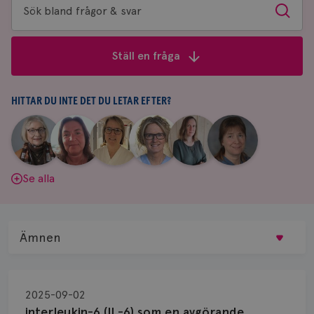
Sök
Sök
bland
frågor
Ställ en fråga
&
svar
HITTAR DU INTE DET DU LETAR EFTER?
|
|
|
|
|
|
Aina
Anne
Fredrika
Jeanette
Maria
Yvette
Johnsson
Andersson
Killander
Bäcklund
Edegran
Andersson
Se alla
Ämnen
Behandling
2025-09-02
Biopsi
interleukin-6 (IL-6) som en avgörande