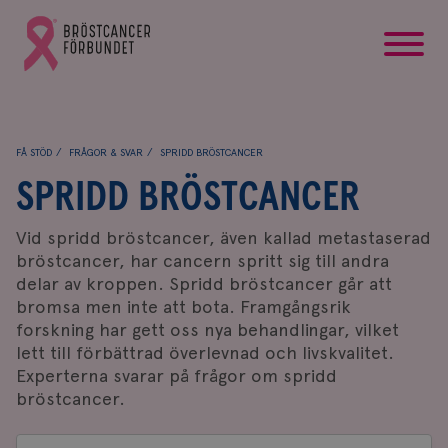
startsida
Gå
till
Bröstcancerförbundets
startsida
FÅ STÖD
FRÅGOR & SVAR
SPRIDD BRÖSTCANCER
SPRIDD BRÖSTCANCER
Vid spridd bröstcancer, även kallad metastaserad
bröstcancer, har cancern spritt sig till andra
delar av kroppen. Spridd bröstcancer går att
bromsa men inte att bota. Framgångsrik
forskning har gett oss nya behandlingar, vilket
lett till förbättrad överlevnad och livskvalitet.
Experterna svarar på frågor om spridd
bröstcancer.