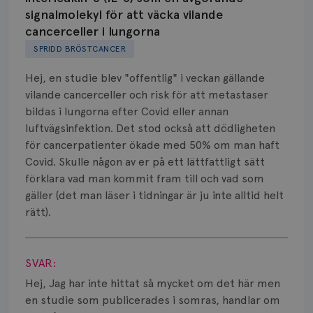
signalmolekyl för att väcka vilande
Biverkningar
cancerceller i lungorna
SPRIDD BRÖSTCANCER
Bröstvårta
Hej, en studie blev "offentlig" i veckan gällande
Knöl
vilande cancerceller och risk för att metastaser
bildas i lungorna efter Covid eller annan
Läkemedel
luftvägsinfektion. Det stod också att dödligheten
Typ av bröstcancer
för cancerpatienter ökade med 50% om man haft
Covid. Skulle någon av er på ett lättfattligt sätt
Smärta
förklara vad man kommit fram till och vad som
gäller (det man läser i tidningar är ju inte alltid helt
Prognos
rätt).
Visa svar
Risker
SVAR:
Spridd bröstcancer
Hej, Jag har inte hittat så mycket om det här men
Strålning
en studie som publicerades i somras, handlar om