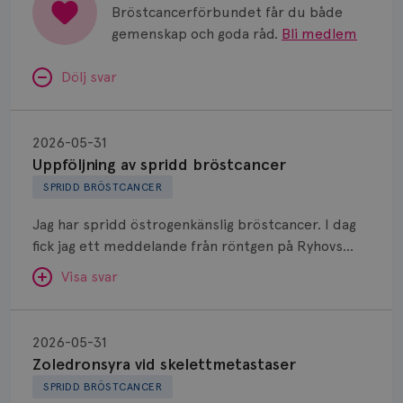
Bröstcancerförbundet får du både
gemenskap och goda råd.
Bli medlem
Dölj svar
Uppföljning
av
2026-05-31
spridd
Uppföljning av spridd bröstcancer
bröstcancer
SPRIDD BRÖSTCANCER
Jag har spridd östrogenkänslig bröstcancer. I dag
fick jag ett meddelande från röntgen på Ryhovs
sjukhus i Jönköping om att jag inte längre får gå på
Visa svar
årlig mammografi. Jag är helt förstörd, det har
känts som en pålitlig årlig uppföljning och nu har
Zoledronsyra
den plötsligt upphört. Varför? Borde inte spridd
vid
SVAR:
2026-05-31
bröstcancer ha någon form av uppföljning från
skelettmetastaser
Zoledronsyra vid skelettmetastaser
Hej. Vi brukar inte göra mammografikontroller på
sjukvården?
SPRIDD BRÖSTCANCER
patienter som har spridd bröstcancer. Sjukdomen