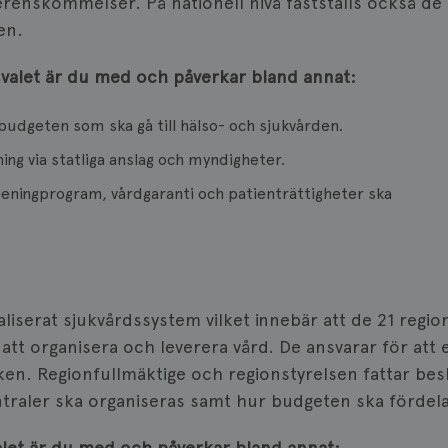
erenskommelser. På nationell nivå fastställs också de 
en.
svalet är du med och påverkar bland annat:
udgeten som ska gå till hälso- och sjukvården.
ning via statliga anslag och myndigheter.
eeningprogram, vårdgaranti och patienträttigheter ska
aliserat sjukvårdssystem vilket innebär att de 21 regi
r att organisera och leverera vård. De ansvarar för att
aktiken. Regionfullmäktige och regionstyrelsen fattar b
traler ska organiseras samt hur budgeten ska fördela
alet är du med och påverkar bland annat: