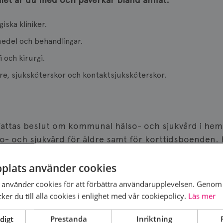
iska kliniker.
emedel och behandlingar.
 och kirurgi.
e, sjuksköterskor och kontaktsjuksköterskor.
attas beslut om kommunal hälso- och sjukvård i h
so- och sjukvård för äldre samt för korttidsboende
bröstcancervården, men dess prioriteringar kan vara avg
rdagen och för hur livet efter cancerbehandlingen ko
plats använder cookies
använder cookies för att förbättra användarupplevelsen. Genom 
valet är du med och påverkar bland annat:
er du till alla cookies i enlighet med vår cookiepolicy.
Läs mer
ch hemsjukvård ska organiseras.
digt
Prestanda
Inriktning