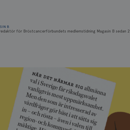
SIN B
 redaktör för Bröstcancerförbundets medlemstidning Magasin B sedan 20
tidningen sedan 2018.