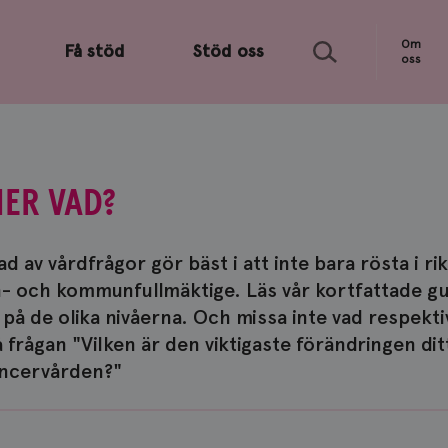
Sök
Om
Få stöd
Stöd oss
oss
ER VAD?
d av vårdfrågor gör bäst i att inte bara rösta i ri
on- och kommunfullmäktige. Läs vår kortfattade guid
på de olika nivåerna. Och missa inte vad respekti
frågan "Vilken är den viktigaste förändringen ditt 
ancervården?"