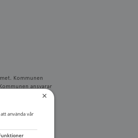
emmet. Kommunen
n. Kommunen ansvarar
×
örande för vilket
mmer att fungera.
att använda vår
Funktioner