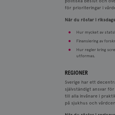
politiska beslut och öv
för prioriteringar i vård
När du röstar i riksdag
Hur mycket av statsb
Finansiering av forsk
Hur regler kring scr
utformas.
REGIONER
Sverige har ett decentr
självständigt ansvar fö
till alla invånare i pr
på sjukhus och vårdcen
När du röstar i regionv