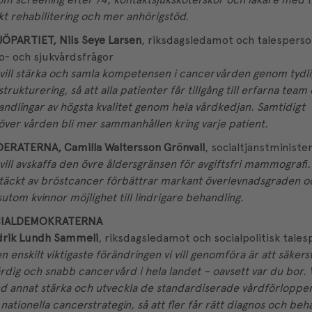
att räkna och spåra sidvisningar.
fungerar.
kt rehabilitering och mer anhörigstöd.
1 år
Denna cookie ställs in av Doublec
Google LLC
information om hur slutanvända
.doubleclick.net
JÖPARTIET, Nils Seye Larsen
, riksdagsledamot och talesperso
webbplatsen och eventuell rekl
slutanvändaren kan ha sett inna
o- och sjukvårdsfrågor
nämnda webbplats.
 vill stärka och samla kompetensen i cancervården genom tydl
3
Denna cookie ställs in av Doublec
Google LLC
strukturering, så att alla patienter får tillgång till erfarna team
månader
information om hur slutanvända
.brostcancerforbundet.se
webbplatsen och eventuell rekl
ndlingar av högsta kvalitet genom hela vårdkedjan. Samtidigt
slutanvändaren kan ha sett inna
ver vården bli mer sammanhållen kring varje patient.
nämnda webbplats.
1 år
Registrerar ett unikt ID som ident
Pinterest Inc.
ERATERNA, Camilla Waltersson Grönvall
, socialtjänstministe
igen användaren. Används för rik
.brostcancerforbundet.se
 vill avskaffa den övre åldersgränsen för avgiftsfri mammografi.
äckt av bröstcancer förbättrar markant överlevnadsgraden o
utom kvinnor möjlighet till lindrigare behandling.
IALDEMOKRATERNA
drik Lundh Sammeli
, riksdagsledamot och socialpolitisk tale
n enskilt viktigaste förändringen vi vill genomföra är att säkers
ärdig och snabb cancervård i hela landet – oavsett var du bor. Vi
d annat stärka och utveckla de standardiserade vårdförloppe
nationella cancerstrategin, så att fler får rätt diagnos och beh