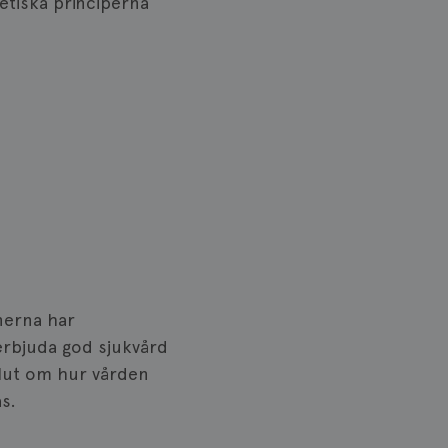
etiska principerna
onerna har
 erbjuda god sjukvård
eslut om hur vården
s.