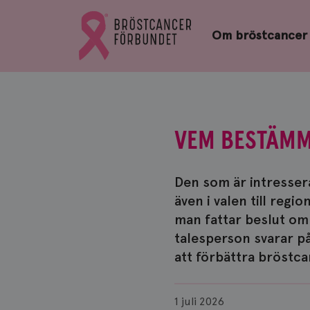
Bröstcancerförbundets
Gå
startsida
Om bröstcancer
till
Bröstcancerförbundets
startsida
VEM BESTÄMM
Den som är intressera
även i valen till regi
man fattar beslut om 
talesperson svarar på 
att förbättra bröstc
Publicerad
1 juli 2026