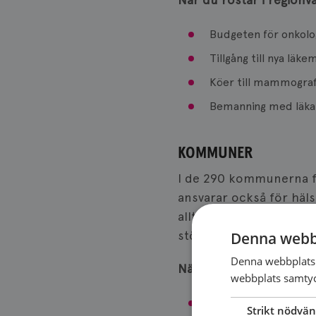
Budgeten för onkolog
Tillgång till nya läk
Köer till mammografi
Bemanning med läkar
KOMMUNER
I de 290 kommunerna f
ansvarar också för häl
alltså inte för själva 
stöd patienter får i va
Denna webb
Denna webbplats 
När du röstar i kommun
webbplats samtyck
Hur stöd i hemmet o
Strikt nödvän