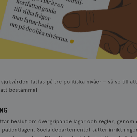
jukvården fattas på tre politiska nivåer – så se till a
 att bestämma!
ING
attar beslut om övergripande lagar och regler, genom 
 patientlagen. Socialdepartementet sätter inriktning