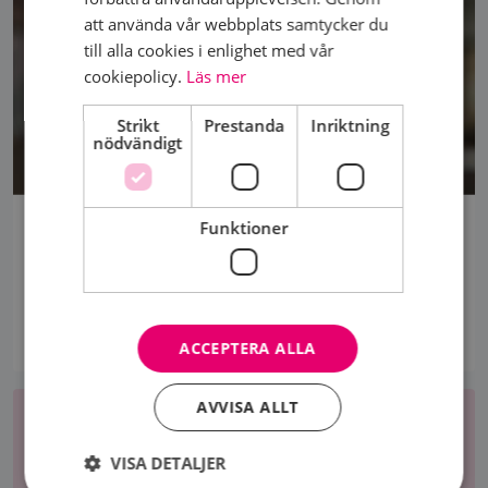
att använda vår webbplats samtycker du
till alla cookies i enlighet med vår
cookiepolicy.
Läs mer
Strikt
Prestanda
Inriktning
nödvändigt
NYA SCREENINGMETODER FINNS – NU BEHÖVS ETT
Funktioner
GEMENSAMT GREPP
I dag har Sverige ett generöst screeningprogram som
fungerar väl, men för att förändra
rekommendationerna...
ACCEPTERA ALLA
AVVISA ALLT
VISA DETALJER