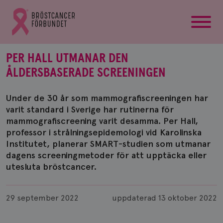
startsida
Gå
till
Bröstcancerförbundets
startsida
PER HALL UTMANAR DEN
ÅLDERSBASERADE SCREENINGEN
Under de 30 år som mammografiscreeningen har
varit standard i Sverige har rutinerna för
mammografiscreening varit desamma. Per Hall,
professor i strålningsepidemologi vid Karolinska
Institutet, planerar SMART-studien som utmanar
dagens screeningmetoder för att upptäcka eller
utesluta bröstcancer.
Publicerad
29 september 2022
uppdaterad
13 oktober 2022