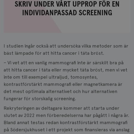
SKRIV UNDER VÅRT UPPROP FÖR EN
Skriv
INDIVIDANPASSAD SCREENING
under
vårt
upprop
för
I studien ingår också att undersöka vilka metoder som är
en
bäst lämpade för att hitta cancer i täta bröst.
individanpassad
screening
– Vi vet att en vanlig mammografi inte är särskilt bra på
att hitta cancer i täta eller mycket täta bröst, men vi vet
inte om till exempel ultraljud, tomosyntes,
kontrastförstärkt mammografi eller magnetkamera är
det mest optimala alternativet och hur alternativen
fungerar för storskalig screening.
Rekryteringen av deltagare kommer att starta under
slutet av 2022 men förberedelserna har pågått i några år.
Bland annat testas redan kontrastförstärkt mammografi
på Södersjukhuset i ett projekt som finansieras via anslag