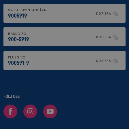
IDE
1 år
Google LLC
.doubleclick.net
SWISH SPONTANGÅVA
KOPIERA
9005919
BANKGIRO
KOPIERA
900-5919
_gcl_au
3
Google LLC
månad
.brostcancerforbundet.se
PLUSGIRO
KOPIERA
900591-9
FÖLJ OSS
_pin_unauth
1 år
Pinterest Inc.
.brostcancerforbundet.se
Facebook
Instagram
Youtube