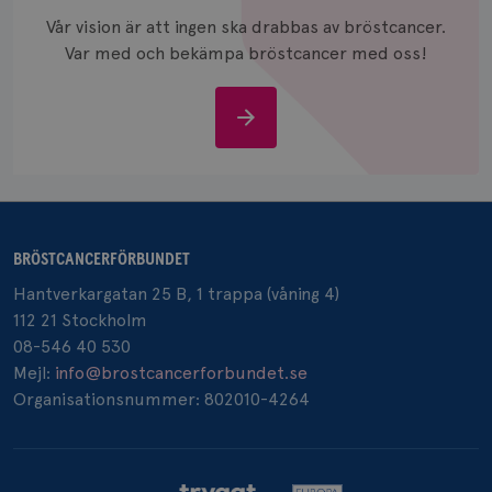
och anvä
Vår vision är att ingen ska drabbas av bröstcancer.
och spår
Var med och bekämpa bröstcancer med oss!
IDE
1 år
Google LLC
.doubleclick.net
Stöd
oss
_gcl_au
3
Google LLC
BRÖSTCANCERFÖRBUNDET
månad
.brostcancerforbundet.se
Hantverkargatan 25 B, 1 trappa (våning 4)
112 21 Stockholm
08-546 40 530
Mejl:
info@brostcancerforbundet.se
Organisationsnummer: 802010-4264
_pin_unauth
1 år
Pinterest Inc.
.brostcancerforbundet.se