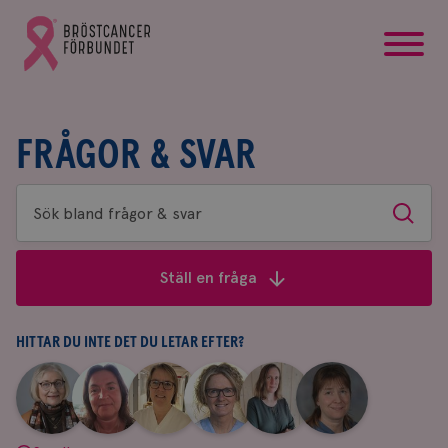
startsida
Gå
till
Bröstcancerförbundets
startsida
FRÅGOR & SVAR
Sök
Sök
bland
frågor
Ställ en fråga
&
svar
HITTAR DU INTE DET DU LETAR EFTER?
|
|
|
|
|
|
Aina
Anne
Fredrika
Jeanette
Maria
Yvette
Johnsson
Andersson
Killander
Bäcklund
Edegran
Andersson