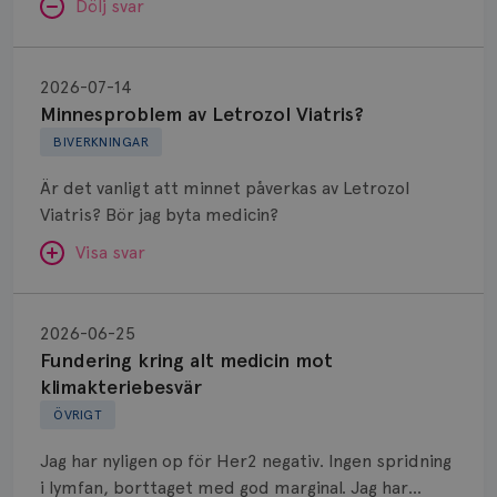
Dölj svar
Minnesproblem
av
2026-07-14
Letrozol
Minnesproblem av Letrozol Viatris?
Viatris?
BIVERKNINGAR
Är det vanligt att minnet påverkas av Letrozol
Viatris? Bör jag byta medicin?
Visa svar
Fundering
kring
SVAR:
2026-06-25
alt
Fundering kring alt medicin mot
Hej. Oavsett vilken hormonsänkande behandling
medicin
klimakteriebesvär
(men även cytostatika) man får så kan en del
mot
ÖVRIGT
uppleva negativ påverkan på minnet. Prata din
klimakteriebesvär
läkare och hör om ni kanske kan byta till annat
Jag har nyligen op för Her2 negativ. Ingen spridning
märke eller annan aromatashämmare. Det kan ofta
i lymfan, borttaget med god marginal. Jag har