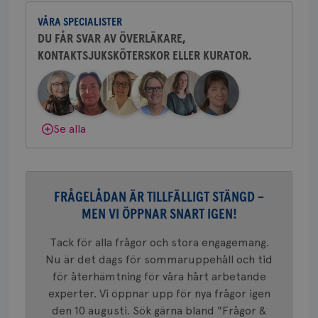
och bröstkirurg vid Västmanlands
2 dagar
Coo
.brostcancerforbundet.se
tjä
VÅRA SPECIALISTER
sjukhus i Västerås.
ihå
bes
DU FÅR SVAR AV ÖVERLÄKARE,
nöd
KONTAKTSJUKSKÖTERSKOR ELLER KURATOR.
Behöver du mer stöd? Som medlem i
Scr
Google
fun
Privacy Policy
Bröstcancerförbundet får du både
gemenskap och goda råd.
Bli medlem
Dölj svar
Se alla
Namn
Leverantör
/
Domän
Utgång
Beskriv
c_rid
.brostcancerforbundet.se
1 dag
Denna c
Namn
Leverantör
/
Domän
Utgån
att mäta
postutsk
YSC
Sessi
Google LLC
om mott
FRÅGELÅDAN ÄR TILLFÄLLIGT STÄNGD –
.youtube.com
länkar i
MEN VI ÖPPNAR SNART IGEN!
konverte
webbpla
VISITOR_PRIVACY_METADATA
5
YouTube
Tack för alla frågor och stora engagemang.
_gat_UA-1577937-
.brostcancerforbundet.se
1
Detta är
månad
.youtube.com
37
minut
cookie s
4 veck
Nu är det dags för sommaruppehåll och tid
Google A
mönster
för återhämtning för våra hårt arbetande
innehåll
experter. Vi öppnar upp för nya frågor igen
identite
eller we
den 10 augusti. Sök gärna bland "Frågor &
sig till.