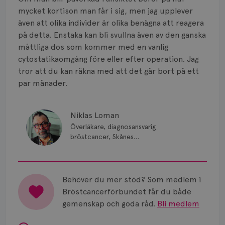
Smärta
mycket kortison man får i sig, men jag upplever
Prognos
även att olika individer är olika benägna att reagera
på detta. Enstaka kan bli svullna även av den ganska
Risker
måttliga dos som kommer med en vanlig
cytostatikaomgång före eller efter operation. Jag
Spridd bröstcancer
tror att du kan räkna med att det går bort på ett
par månader.
Strålning
Vätska
Niklas Loman
Överläkare, diagnosansvarig
bröstcancer, Skånes
universitetssjukhus i Lund.
Behöver du mer stöd? Som medlem i
Bröstcancerförbundet får du både
gemenskap och goda råd.
Bli medlem