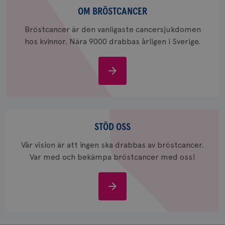
webbpla
bröstcancer
OM BRÖSTCANCER
_ga_W8VXKBRK9Y
.brostcancerforbundet.se
1 år 1
Denna c
månad
Google A
ar_debug
.pinterest.com
1 år
Bröstcancer är den vanligaste cancersjukdomen
bevara s
hos kvinnor. Nära 9000 drabbas årligen i Sverige.
_gid
1 dag
Denna co
Google LLC
Google A
.brostcancerforbundet.se
och uppd
värde fö
Om
och anvä
och spår
bröstcancer
IDE
1 år
Google LLC
.doubleclick.net
Stöd
oss
STÖD OSS
Vår vision är att ingen ska drabbas av bröstcancer.
Var med och bekämpa bröstcancer med oss!
_gcl_au
3
Google LLC
Stöd
månad
.brostcancerforbundet.se
oss