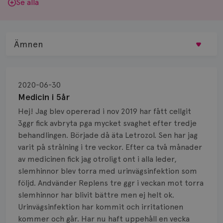
Se alla
Ämnen
Behandling
2020-06-30
Biopsi
Medicin i 5år
Hej! Jag blev opererad i nov 2019 har fått cellgit
Biverkningar
3ggr fick avbryta pga mycket svaghet efter tredje
behandlingen. Började då äta Letrozol. Sen har jag
Bröstvårta
varit på strålning i tre veckor. Efter ca två månader
Knöl
av medicinen fick jag otroligt ont i alla leder,
slemhinnor blev torra med urinvägsinfektion som
Läkemedel
följd. Andvänder Replens tre ggr i veckan mot torra
slemhinnor har blivit bättre men ej helt ok.
Typ av bröstcancer
Urinvägsinfektion har kommit och irritationen
kommer och går. Har nu haft uppehåll en vecka