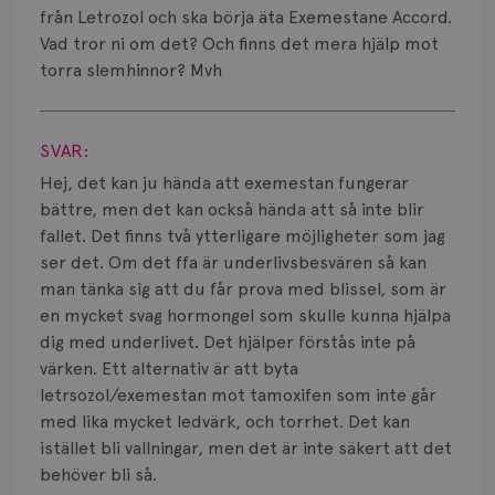
Smärta
från Letrozol och ska börja äta Exemestane Accord.
Vad tror ni om det? Och finns det mera hjälp mot
Prognos
torra slemhinnor? Mvh
Risker
Visa svar
Spridd bröstcancer
SVAR:
Hej, det kan ju hända att exemestan fungerar
Strålning
bättre, men det kan också hända att så inte blir
fallet. Det finns två ytterligare möjligheter som jag
Vätska
ser det. Om det ffa är underlivsbesvären så kan
man tänka sig att du får prova med blissel, som är
en mycket svag hormongel som skulle kunna hjälpa
dig med underlivet. Det hjälper förstås inte på
värken. Ett alternativ är att byta
letrsozol/exemestan mot tamoxifen som inte går
med lika mycket ledvärk, och torrhet. Det kan
istället bli vallningar, men det är inte säkert att det
behöver bli så.