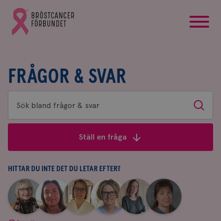
startsida
Gå
till
Bröstcancerförbundets
startsida
FRÅGOR & SVAR
Sök
Sök
bland
frågor
Ställ en fråga
&
svar
HITTAR DU INTE DET DU LETAR EFTER?
|
|
|
|
|
|
Aina
Anne
Fredrika
Jeanette
Maria
Yvette
Johnsson
Andersson
Killander
Bäcklund
Edegran
Andersson