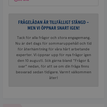
webbpla
VISITOR_PRIVACY_METADATA
5
YouTube
_gat_UA-1577937-
.brostcancerforbundet.se
1
Detta är
månad
.youtube.com
37
minut
cookie s
4 veck
Google A
mönster
innehåll
FRÅGELÅDAN ÄR TILLFÄLLIGT STÄNGD –
identite
eller we
MEN VI ÖPPNAR SNART IGEN!
sig till.
_gat-ka
att beg
Tack för alla frågor och stora engagemang.
som regi
Nu är det dags för sommaruppehåll och tid
webbpla
trafikvo
för återhämtning för våra hårt arbetande
_ga
1 år 1
Detta c
Google LLC
experter. Vi öppnar upp för nya frågor igen
månad
associe
.brostcancerforbundet.se
__Secure-ROLLOUT_TOKEN
.youtube.com
5
den 10 augusti. Sök gärna bland "Frågor &
Universal
månad
en vikti
4 veck
svar" nedan, för att se om din fråga finns
Googles
analystj
besvarad sedan tidigare. Varmt välkommen
VISITOR_INFO1_LIVE
5
Google LLC
används 
månad
.youtube.com
åter!
unika a
4 veck
tilldela
generer
klientid
i varje 
webbpla
att berä
session
för
Om