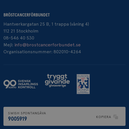
BRÖSTCANCERFÖRBUNDET
_pin_unauth
1 år
Hantverkargatan 25 B, 1 trappa (våning 4)
Pinterest Inc.
.brostcancerforbundet.se
112 21 Stockholm
08-546 40 530
Mejl:
info@brostcancerforbundet.se
Organisationsnummer: 802010-4264
SWISH SPONTANGÅVA
KOPIERA
9005919