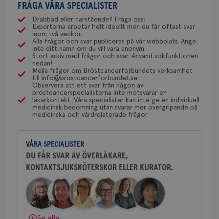
csrftoken
brostcancerforbundet.se
11
Den
med ett speciellt blodprov. Det ser lite olika ut på
FRÅGA VÅRA SPECIALISTER
gemenskap och goda råd.
Bli medlem
uppskattas!
NU-sjukvården i Uddevalla.
månader
til
4 veckor
web
olika ställen hur rutinerna ser ut, men ofta är det
Drabbad eller närstående? Fråga oss!
för
Experterna arbetar helt ideellt men du får oftast svar
via Klinisk Genetik (på universitetssjukhus) som
utf
Dölj svar
Behöver du mer stöd? Som medlem i
inom två veckor.
en 
dessa prover beställs. Om du vill undersöka detta
Alla frågor och svar publiceras på vår webbplats. Ange
typ
Bröstcancerförbundet får du både
inte ditt namn om du vill vara anonym.
på 
kan du börja med att söka hjälp på vårdcentralen,
gemenskap och goda råd.
Bli medlem
Stort arkiv med frågor och svar. Använd sökfunktionen
som kan skriva remiss till den klinik som är ansvarig
nedan!
CookieScriptConsent
4 veckor
Den
CookieScript
2 dagar
Coo
Mejla frågor om Bröstcancerförbundets verksamhet
.brostcancerforbundet.se
för detta i din region.
tjä
till info@brostcancerforbundet.se
Dölj svar
ihå
Observera att ett svar från någon av
bes
bröstcancerspecialisterna inte motsvarar en
nöd
läkarkontakt. Våra specialister kan inte ge en individuell
Scr
Yvette Andersson
Google
medicinsk bedömning utan svarar mer övergripande på
fun
medicinska och vårdrelaterade frågor.
Privacy Policy
ÖVERLÄKARE OCH BRÖSTKIRURG
Yvette Andersson är överläkare
och bröstkirurg vid Västmanlands
VÅRA SPECIALISTER
sjukhus i Västerås.
DU FÅR SVAR AV ÖVERLÄKARE,
Namn
Leverantör
/
Domän
Utgång
Beskriv
KONTAKTSJUKSKÖTERSKOR ELLER KURATOR.
Behöver du mer stöd? Som medlem i
c_rid
.brostcancerforbundet.se
1 dag
Denna c
Namn
Leverantör
/
Domän
Utgån
Bröstcancerförbundet får du både
att mäta
gemenskap och goda råd.
Bli medlem
postutsk
YSC
Sessi
Google LLC
om mott
.youtube.com
länkar i
konverte
Dölj svar
Se alla