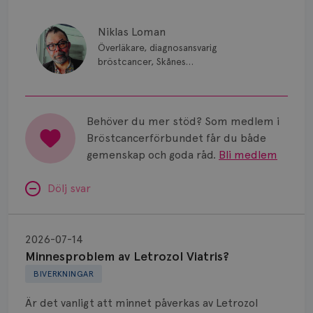
Niklas Loman
Överläkare, diagnosansvarig
bröstcancer, Skånes
universitetssjukhus i Lund.
Behöver du mer stöd? Som medlem i
Bröstcancerförbundet får du både
gemenskap och goda råd.
Bli medlem
Dölj svar
Minnesproblem
av
2026-07-14
Letrozol
Minnesproblem av Letrozol Viatris?
Viatris?
BIVERKNINGAR
Är det vanligt att minnet påverkas av Letrozol