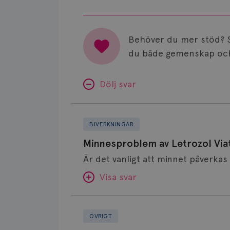
Behöver du mer stöd? 
du både gemenskap och
Dölj svar
Minnesproblem
av
BIVERKNINGAR
Letrozol
Minnesproblem av Letrozol Viat
Viatris?
Visa svar
Fundering
SVAR:
kring
ÖVRIGT
alt