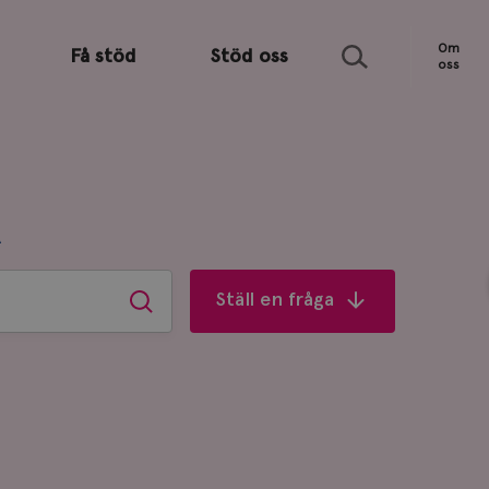
Sök
Om
Få stöd
Stöd oss
oss
R
Ställ en fråga
Sök