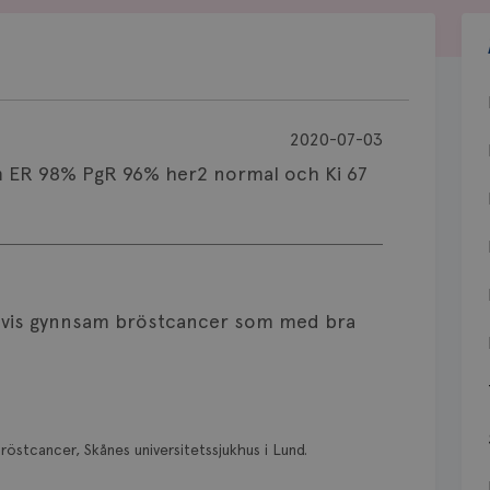
2020-07-03
mm ER 98% PgR 96% her2 normal och Ki 67
lsevis gynnsam bröstcancer som med bra
röstcancer, Skånes universitetssjukhus i Lund.