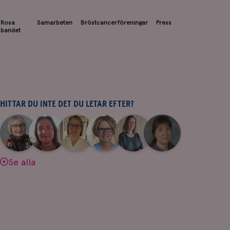
Rosa
Samarbeten
Bröstcancerföreningar
Press
bandet
HITTAR DU INTE DET DU LETAR EFTER?
|
|
|
|
|
|
Aina
Anne
Fredrika
Jeanette
Maria
Yvette
Johnsson
Andersson
Killander
Bäcklund
Edegran
Andersson
Se alla