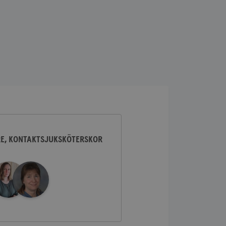
lick och utför
ren använder
am som
n han besökte
lick och utför
ren använder
am som
n han besökte
ifierar och känner
tad reklam.
RE, KONTAKTSJUKSKÖTERSKOR