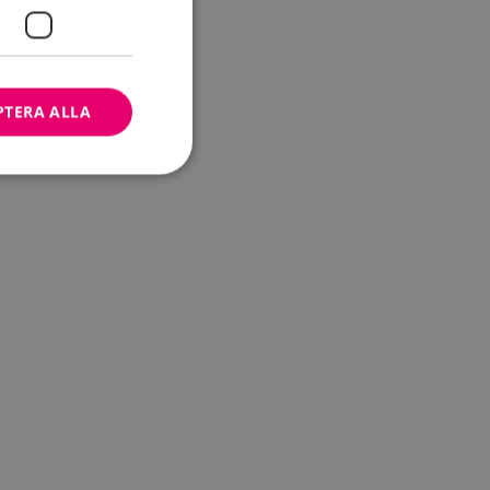
PTERA ALLA
bbplatsen kan inte
ändare.
n är utformad för
av
m-tjänsten för att
 cookie. Det är
banner fungerar