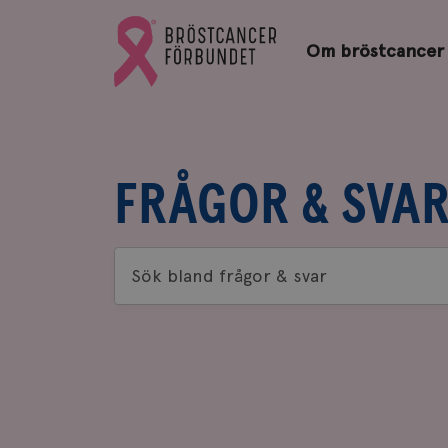
Bröstcancerförbundets
Gå
startsida
Om bröstcancer
till
Bröstcancerförbundets
startsida
FRÅGOR & SVA
Sök
bland
frågor
&
svar