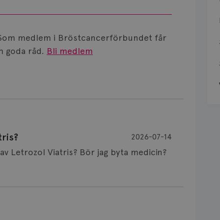
Som medlem i Bröstcancerförbundet får
 goda råd.
Bli medlem
ris?
2026-07-14
Är det vanligt att minnet påverkas av Letrozol Viatris? Bör jag byta medicin?