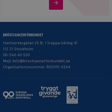
Stöd
IDE
1 år
Google LLC
.doubleclick.net
oss
BRÖSTCANCERFÖRBUNDET
Hantverkargatan 25 B, 1 trappa (våning 4)
_gcl_au
3
Google LLC
112 21 Stockholm
månad
.brostcancerforbundet.se
08-546 40 530
Mejl:
info@brostcancerforbundet.se
Organisationsnummer: 802010-4264
_pin_unauth
1 år
Pinterest Inc.
.brostcancerforbundet.se