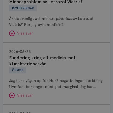
Letrozol
Minnesproblem av Letrozol Viatris?
Viatris?
BIVERKNINGAR
Är det vanligt att minnet påverkas av Letrozol
Viatris? Bör jag byta medicin?
Visa svar
Fundering
kring
SVAR:
2026-06-25
alt
Fundering kring alt medicin mot
Hej. Oavsett vilken hormonsänkande behandling
medicin
klimakteriebesvär
(men även cytostatika) man får så kan en del
mot
ÖVRIGT
uppleva negativ påverkan på minnet. Prata din
klimakteriebesvär
läkare och hör om ni kanske kan byta till annat
Jag har nyligen op för Her2 negativ. Ingen spridning
märke eller annan aromatashämmare. Det kan ofta
i lymfan, borttaget med god marginal. Jag har
vara bra att ha en paus först, för att se att
genomgått en 5 dagars strålning och är färdig
besvären blir bättre, men bäst är att prata med
Visa svar
behandlad. Efter att jag nu slutat med östrogen-
sin vårdgivare som har all information om din
lenzetto, har klimakteriebesvären kommit med
Östrogen
bröstcancer som du haft.
vallningar, nedstämdhet, humörskiftnigar. Min fråga