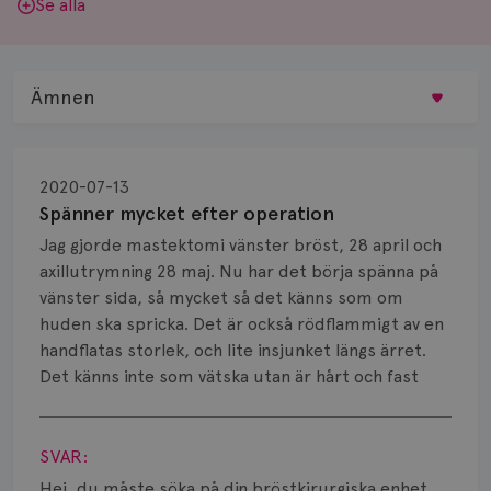
Se alla
Ämnen
Behandling
2020-07-13
Biopsi
Spänner mycket efter operation
Jag gjorde mastektomi vänster bröst, 28 april och
Biverkningar
axillutrymning 28 maj. Nu har det börja spänna på
vänster sida, så mycket så det känns som om
Bröstvårta
huden ska spricka. Det är också rödflammigt av en
Knöl
handflatas storlek, och lite insjunket längs ärret.
Det känns inte som vätska utan är hårt och fast
Läkemedel
Visa svar
Typ av bröstcancer
SVAR:
Hej, du måste söka på din bröstkirurgiska enhet.