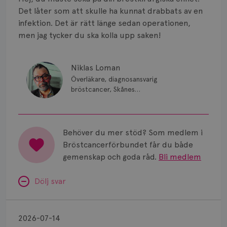
Smärta
Det låter som att skulle ha kunnat drabbats av en
Prognos
infektion. Det är rätt länge sedan operationen,
men jag tycker du ska kolla upp saken!
Risker
Spridd bröstcancer
Niklas Loman
Överläkare, diagnosansvarig
Strålning
bröstcancer, Skånes
universitetssjukhus i Lund.
Vätska
Behöver du mer stöd? Som medlem i
Bröstcancerförbundet får du både
gemenskap och goda råd.
Bli medlem
Dölj svar
Minnesproblem
av
2026-07-14