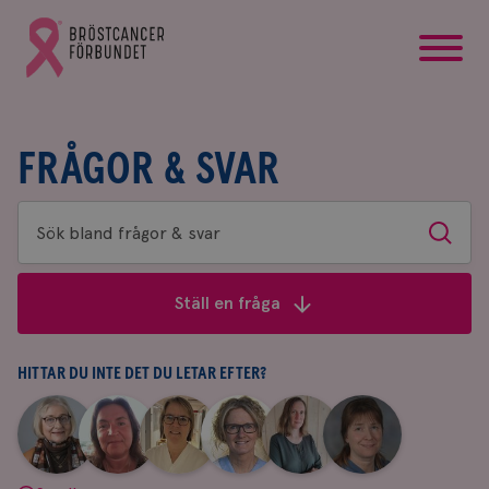
startsida
Gå
till
Bröstcancerförbundets
startsida
FRÅGOR & SVAR
Sök
Sök
bland
frågor
Ställ en fråga
&
svar
HITTAR DU INTE DET DU LETAR EFTER?
|
|
|
|
|
|
Aina
Anne
Fredrika
Jeanette
Maria
Yvette
Johnsson
Andersson
Killander
Bäcklund
Edegran
Andersson