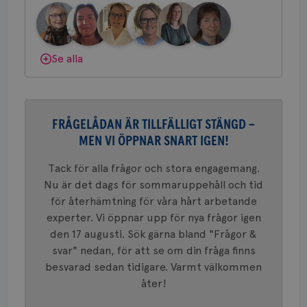
bes
Bröstcancerförbundet får du både
nöd
gemenskap och goda råd.
Bli medlem
Scr
Google
fun
Privacy Policy
Dölj svar
Se alla
Namn
Leverantör
/
Domän
Utgång
Beskriv
FRÅGELÅDAN ÄR TILLFÄLLIGT STÄNGD –
c_rid
.brostcancerforbundet.se
1 dag
Denna c
Namn
Leverantör
/
Domän
Utgån
att mäta
MEN VI ÖPPNAR SNART IGEN!
postutsk
YSC
Sessi
Google LLC
om mott
.youtube.com
länkar i
Tack för alla frågor och stora engagemang.
konverte
Nu är det dags för sommaruppehåll och tid
webbpla
VISITOR_PRIVACY_METADATA
5
YouTube
för återhämtning för våra hårt arbetande
_gat_UA-1577937-
.brostcancerforbundet.se
1
Detta är
månad
.youtube.com
37
minut
cookie s
4 veck
experter. Vi öppnar upp för nya frågor igen
Google A
mönster
den 17 augusti. Sök gärna bland "Frågor &
innehåll
svar" nedan, för att se om din fråga finns
identite
eller we
besvarad sedan tidigare. Varmt välkommen
sig till.
_gat-ka
åter!
att beg
som regi