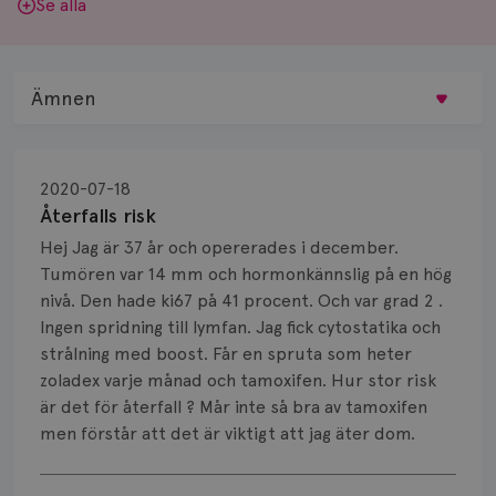
Se alla
Ämnen
Behandling
2020-07-18
Biopsi
Återfalls risk
Hej Jag är 37 år och opererades i december.
Biverkningar
Tumören var 14 mm och hormonkännslig på en hög
nivå. Den hade ki67 på 41 procent. Och var grad 2 .
Bröstvårta
Ingen spridning till lymfan. Jag fick cytostatika och
Knöl
strålning med boost. Får en spruta som heter
zoladex varje månad och tamoxifen. Hur stor risk
Läkemedel
är det för återfall ? Mår inte så bra av tamoxifen
men förstår att det är viktigt att jag äter dom.
Typ av bröstcancer
Visa svar