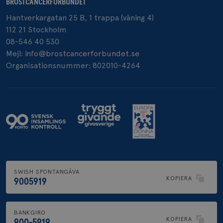
BRÖSTCANCERFÖRBUNDET
Hantverkargatan 25 B, 1 trappa (våning 4)
_pin_unauth
1 år
112 21 Stockholm
Pinterest Inc.
.brostcancerforbundet.se
08-546 40 530
Mejl:
info@brostcancerforbundet.se
Organisationsnummer: 802010-4264
SWISH SPONTANGÅVA
KOPIERA
9005919
BANKGIRO
KOPIERA
900-5919