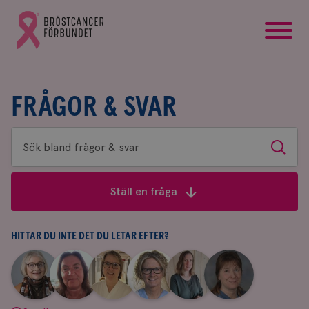
startsida
Gå
till
Bröstcancerförbundets
startsida
FRÅGOR & SVAR
Sök
Sök
bland
frågor
Ställ en fråga
&
svar
HITTAR DU INTE DET DU LETAR EFTER?
|
|
|
|
|
|
Aina
Anne
Fredrika
Jeanette
Maria
Yvette
Johnsson
Andersson
Killander
Bäcklund
Edegran
Andersson