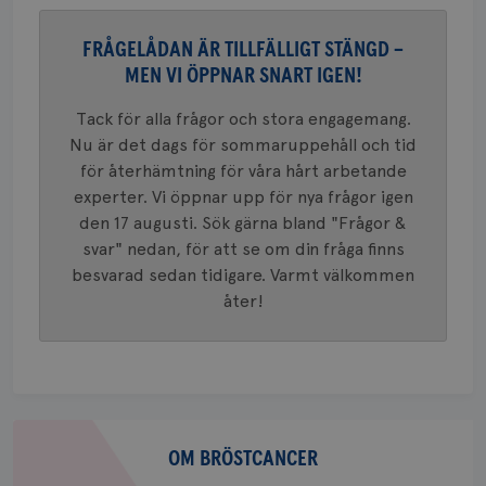
_gat_UA-1577937-
.brostcancerforbundet.se
1
Detta är
månad
.youtube.com
37
minut
cookie s
4 veck
Google A
FRÅGELÅDAN ÄR TILLFÄLLIGT STÄNGD –
mönster
innehåll
MEN VI ÖPPNAR SNART IGEN!
identite
eller we
sig till.
Tack för alla frågor och stora engagemang.
_gat-ka
att beg
Nu är det dags för sommaruppehåll och tid
som regi
för återhämtning för våra hårt arbetande
webbpla
trafikvo
experter. Vi öppnar upp för nya frågor igen
_ga
1 år 1
Detta c
Google LLC
den 17 augusti. Sök gärna bland "Frågor &
månad
associe
.brostcancerforbundet.se
__Secure-ROLLOUT_TOKEN
.youtube.com
5
svar" nedan, för att se om din fråga finns
Universal
månad
en vikti
4 veck
besvarad sedan tidigare. Varmt välkommen
Googles
analystj
åter!
VISITOR_INFO1_LIVE
5
Google LLC
används 
månad
.youtube.com
unika a
4 veck
tilldela
generer
klientid
i varje 
webbpla
att berä
Om
session
för
bröstcancer
OM BRÖSTCANCER
webbpla