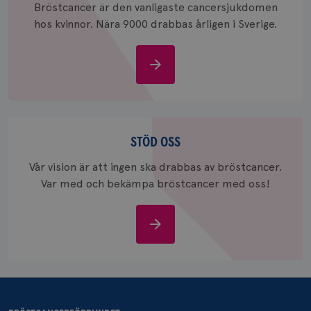
_ga_W8VXKBRK9Y
.brostcancerforbundet.se
1 år 1
Denna c
Bröstcancer är den vanligaste cancersjukdomen
månad
Google A
ar_debug
.pinterest.com
1 år
hos kvinnor. Nära 9000 drabbas årligen i Sverige.
bevara s
_gid
1 dag
Denna co
Google LLC
Google A
.brostcancerforbundet.se
Om
och uppd
värde fö
bröstcancer
och anvä
och spår
IDE
1 år
Google LLC
Stöd
.doubleclick.net
oss
STÖD OSS
Vår vision är att ingen ska drabbas av bröstcancer.
Var med och bekämpa bröstcancer med oss!
Stöd
_gcl_au
3
Google LLC
oss
månad
.brostcancerforbundet.se