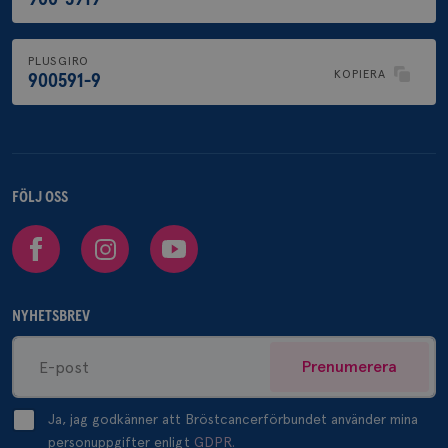
PLUSGIRO
KOPIERA
900591-9
FÖLJ OSS
Facebook
Instagram
Youtube
NYHETSBREV
Prenumerera
Ja, jag godkänner att Bröstcancerförbundet använder mina
personuppgifter enligt
GDPR.