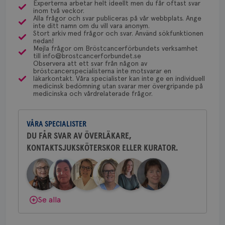
Experterna arbetar helt ideellt men du får oftast svar
4 veckor
web
via Klinisk Genetik (på universitetssjukhus) som
Dölj svar
Behöver du mer stöd? Som medlem i
för
inom två veckor.
dessa prover beställs. Om du vill undersöka detta
utf
Alla frågor och svar publiceras på vår webbplats. Ange
Bröstcancerförbundet får du både
en 
inte ditt namn om du vill vara anonym.
kan du börja med att söka hjälp på vårdcentralen,
typ
gemenskap och goda råd.
Bli medlem
Stort arkiv med frågor och svar. Använd sökfunktionen
på 
som kan skriva remiss till den klinik som är ansvarig
nedan!
Mejla frågor om Bröstcancerförbundets verksamhet
för detta i din region.
CookieScriptConsent
4 veckor
Den
CookieScript
till info@brostcancerforbundet.se
Dölj svar
2 dagar
Coo
.brostcancerforbundet.se
Observera att ett svar från någon av
tjä
bröstcancerspecialisterna inte motsvarar en
ihå
läkarkontakt. Våra specialister kan inte ge en individuell
bes
Yvette Andersson
medicinsk bedömning utan svarar mer övergripande på
nöd
medicinska och vårdrelaterade frågor.
Scr
ÖVERLÄKARE OCH BRÖSTKIRURG
Google
fun
Yvette Andersson är överläkare
Privacy Policy
och bröstkirurg vid Västmanlands
VÅRA SPECIALISTER
sjukhus i Västerås.
DU FÅR SVAR AV ÖVERLÄKARE,
KONTAKTSJUKSKÖTERSKOR ELLER KURATOR.
Behöver du mer stöd? Som medlem i
Namn
Leverantör
/
Domän
Utgång
Beskriv
Bröstcancerförbundet får du både
c_rid
.brostcancerforbundet.se
1 dag
Denna c
Namn
Leverantör
/
Domän
Utgån
gemenskap och goda råd.
Bli medlem
att mäta
postutsk
YSC
Sessi
Google LLC
om mott
.youtube.com
Dölj svar
Se alla
länkar i
konverte
webbpla
VISITOR_PRIVACY_METADATA
5
YouTube