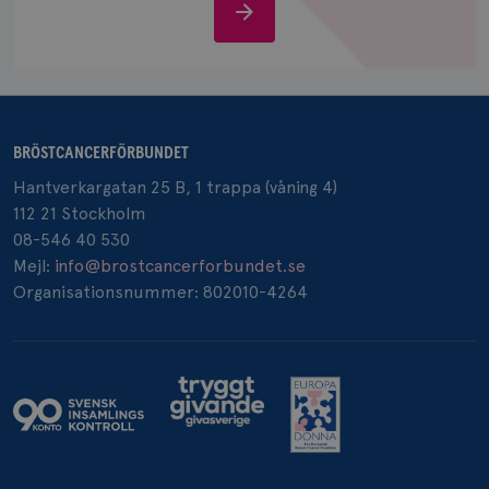
Stöd
IDE
1 år
Google LLC
.doubleclick.net
oss
BRÖSTCANCERFÖRBUNDET
Hantverkargatan 25 B, 1 trappa (våning 4)
_gcl_au
3
Google LLC
112 21 Stockholm
månad
.brostcancerforbundet.se
08-546 40 530
Mejl:
info@brostcancerforbundet.se
Organisationsnummer: 802010-4264
_pin_unauth
1 år
Pinterest Inc.
.brostcancerforbundet.se