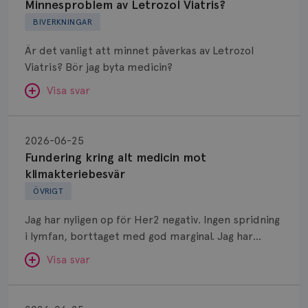
Letrozol
Minnesproblem av Letrozol Viatris?
Viatris?
BIVERKNINGAR
Är det vanligt att minnet påverkas av Letrozol
Viatris? Bör jag byta medicin?
Visa svar
Fundering
kring
SVAR:
2026-06-25
alt
Fundering kring alt medicin mot
Hej. Oavsett vilken hormonsänkande behandling
medicin
klimakteriebesvär
(men även cytostatika) man får så kan en del
mot
ÖVRIGT
uppleva negativ påverkan på minnet. Prata din
klimakteriebesvär
läkare och hör om ni kanske kan byta till annat
Jag har nyligen op för Her2 negativ. Ingen spridning
märke eller annan aromatashämmare. Det kan ofta
i lymfan, borttaget med god marginal. Jag har
vara bra att ha en paus först, för att se att
genomgått en 5 dagars strålning och är färdig
besvären blir bättre, men bäst är att prata med
Visa svar
behandlad. Efter att jag nu slutat med östrogen-
sin vårdgivare som har all information om din
lenzetto, har klimakteriebesvären kommit med
Östrogen
bröstcancer som du haft.
vallningar, nedstämdhet, humörskiftnigar. Min fråga