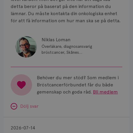
Smärta
detta beror på baserat på den information du
Prognos
lämnar. Du måste kontakta din onkologiska enhet
för att få information om hur man ska se på detta.
Risker
Spridd bröstcancer
Niklas Loman
Överläkare, diagnosansvarig
Strålning
bröstcancer, Skånes
universitetssjukhus i Lund.
Vätska
Behöver du mer stöd? Som medlem i
Bröstcancerförbundet får du både
gemenskap och goda råd.
Bli medlem
Dölj svar
Minnesproblem
av
2026-07-14