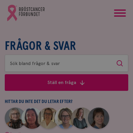
startsida
Gå
till
Bröstcancerförbundets
startsida
FRÅGOR & SVAR
Sök
Sök
bland
frågor
Ställ en fråga
&
svar
HITTAR DU INTE DET DU LETAR EFTER?
|
|
|
|
|
|
Aina
Anne
Fredrika
Jeanette
Maria
Yvette
Johnsson
Andersson
Killander
Bäcklund
Edegran
Andersson