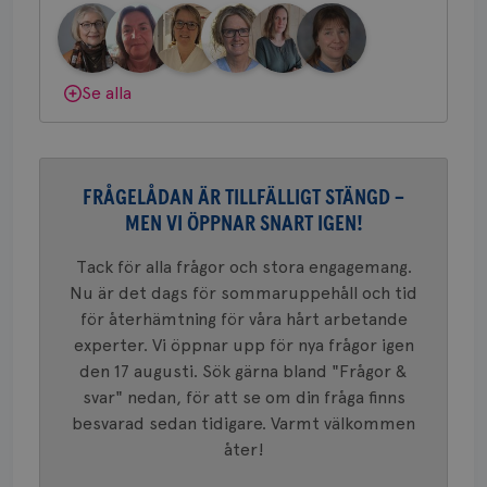
bes
Bröstcancerförbundet får du både
nöd
gemenskap och goda råd.
Bli medlem
Scr
Google
fun
Privacy Policy
Dölj svar
Se alla
Namn
Leverantör
/
Domän
Utgång
Beskriv
FRÅGELÅDAN ÄR TILLFÄLLIGT STÄNGD –
c_rid
.brostcancerforbundet.se
1 dag
Denna c
Namn
Leverantör
/
Domän
Utgån
att mäta
MEN VI ÖPPNAR SNART IGEN!
postutsk
YSC
Sessi
Google LLC
om mott
.youtube.com
länkar i
Tack för alla frågor och stora engagemang.
konverte
Nu är det dags för sommaruppehåll och tid
webbpla
VISITOR_PRIVACY_METADATA
5
YouTube
för återhämtning för våra hårt arbetande
_gat_UA-1577937-
.brostcancerforbundet.se
1
Detta är
månad
.youtube.com
37
minut
cookie s
4 veck
experter. Vi öppnar upp för nya frågor igen
Google A
mönster
den 17 augusti. Sök gärna bland "Frågor &
innehåll
svar" nedan, för att se om din fråga finns
identite
eller we
besvarad sedan tidigare. Varmt välkommen
sig till.
_gat-ka
åter!
att beg
som regi