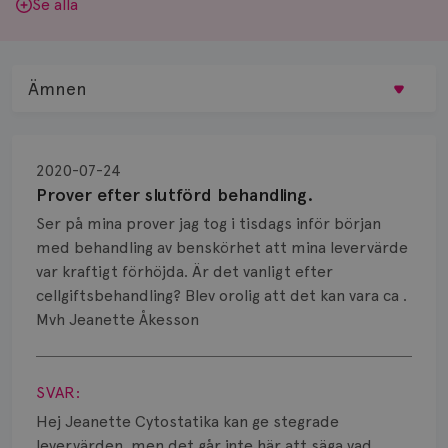
Se alla
Ämnen
Behandling
2020-07-24
Biopsi
Prover efter slutförd behandling.
Ser på mina prover jag tog i tisdags inför början
Biverkningar
med behandling av benskörhet att mina levervärde
var kraftigt förhöjda. Är det vanligt efter
Bröstvårta
cellgiftsbehandling? Blev orolig att det kan vara ca .
Knöl
Mvh Jeanette Åkesson
Visa svar
Läkemedel
SVAR:
Typ av bröstcancer
Hej Jeanette Cytostatika kan ge stegrade
levervärden. men det går inte här att säga vad