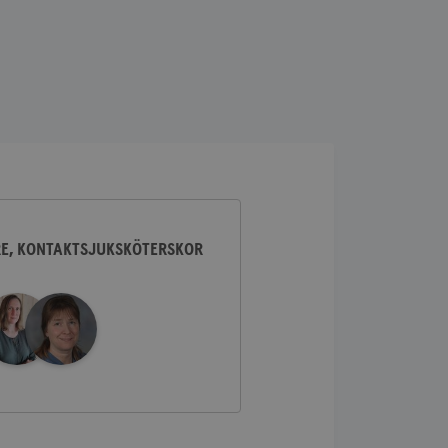
lick och utför
ren använder
am som
n han besökte
lick och utför
ren använder
am som
n han besökte
ifierar och känner
tad reklam.
RE, KONTAKTSJUKSKÖTERSKOR