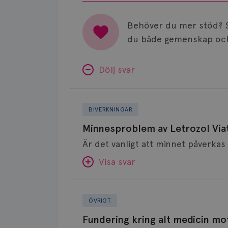
Behöver du mer stöd? 
du både gemenskap och
Dölj svar
Minnesproblem
av
BIVERKNINGAR
Letrozol
Minnesproblem av Letrozol Viat
Viatris?
Visa svar
Fundering
SVAR:
kring
ÖVRIGT
alt
Hej. Oavsett vilken hormonsänkan
Fundering kring alt medicin mo
medicin