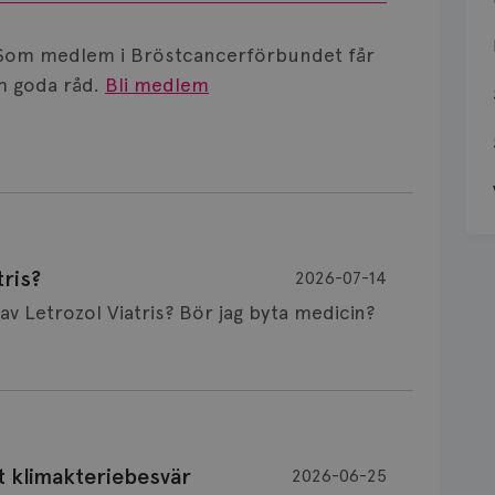
Som medlem i Bröstcancerförbundet får
 goda råd.
Bli medlem
ris?
2026-07-14
Är det vanligt att minnet påverkas av Letrozol Viatris? Bör jag byta medicin?
de behandling (men även cytostatika) man
t klimakteriebesvär
2026-06-25