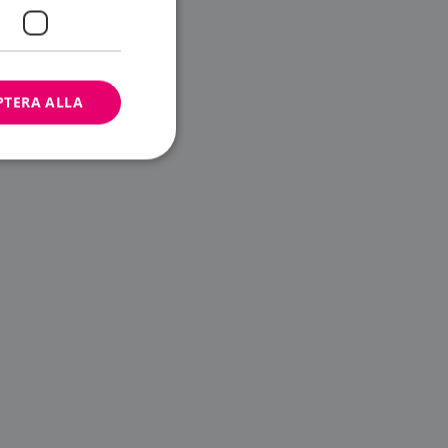
PTERA ALLA
bbplatsen kan inte
ändare.
n är utformad för
av
m-tjänsten för att
 cookie. Det är
banner fungerar