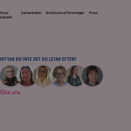
Rosa
Samarbeten
Bröstcancerföreningar
Press
bandet
HITTAR DU INTE DET DU LETAR EFTER?
|
|
|
|
|
|
Aina
Anne
Fredrika
Jeanette
Maria
Yvette
Johnsson
Andersson
Killander
Bäcklund
Edegran
Andersson
Se alla