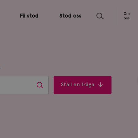
Sök
Om
Få stöd
Stöd oss
oss
R
Ställ en fråga
Sök