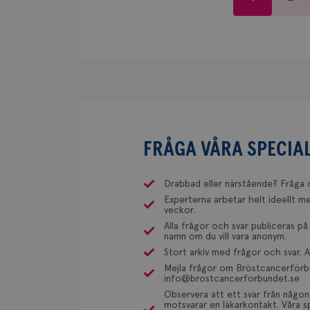
Maria Edegran är överläkare
Behöver du mer stöd? 
All hjälp uppskattas!
misstänka att det kan finnas en b
sjukvården i Uddevalla.
du både gemenskap och
IDE
stor risk för bröstcancer. Detta 
blodprov. Det ser lite olika ut på 
Dölj svar
är det via Klinisk Genetik (på univ
Behöver du mer stöd? 
_gcl_au
Om du vill undersöka detta kan du
du både gemenskap och
vårdcentralen, som kan skriva remi
detta i din region.
Dölj svar
_pin_unauth
FRÅGA VÅRA SPECIAL
Yvette Andersson
Drabbad eller närstående? Fråga 
ÖVERLÄKARE OCH BRÖSTKIR
Experterna arbetar helt ideellt me
Yvette Andersson är överläka
veckor.
Västerås.
Alla frågor och svar publiceras på
namn om du vill vara anonym.
Stort arkiv med frågor och svar.
Mejla frågor om Bröstcancerförbu
Behöver du mer stöd? 
info@brostcancerforbundet.se
du både gemenskap och
Observera att ett svar från någon
motsvarar en läkarkontakt. Våra sp