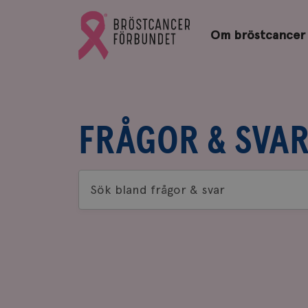
Bröstcancerförbundets
Gå
startsida
Om bröstcancer
till
Bröstcancerförbundets
startsida
FRÅGOR & SVA
Sök
bland
frågor
&
svar