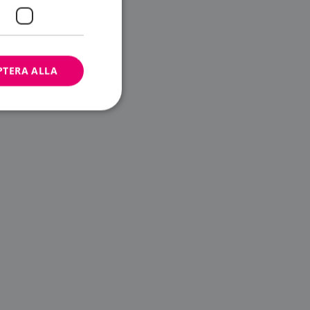
PTERA ALLA
bbplatsen kan inte
ändare.
n är utformad för
av
m-tjänsten för att
 cookie. Det är
banner fungerar