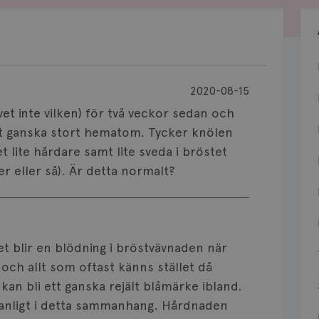
2020-08-15
et inte vilken) för två veckor sedan och
tt ganska stort hematom. Tycker knölen
lite hårdare samt lite sveda i bröstet
er eller så). Är detta normalt?
 det blir en blödning i bröstvävnaden när
 och allt som oftast känns stället då
an bli ett ganska rejält blåmärke ibland.
vanligt i detta sammanhang. Hårdnaden