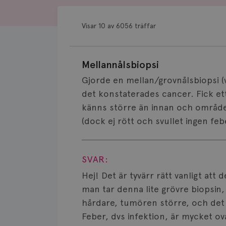
Visar 10 av 6056 träffar
Mellannålsbiopsi
Gjorde en mellan/grovnålsbiopsi (v
det konstaterades cancer. Fick e
känns större än innan och området 
(dock ej rött och svullet ingen feb
Visa svar
SVAR:
Hej! Det är tyvärr rätt vanligt att
man tar denna lite grövre biopsin,
hårdare, tumören större, och det k
Feber, dvs infektion, är mycket o