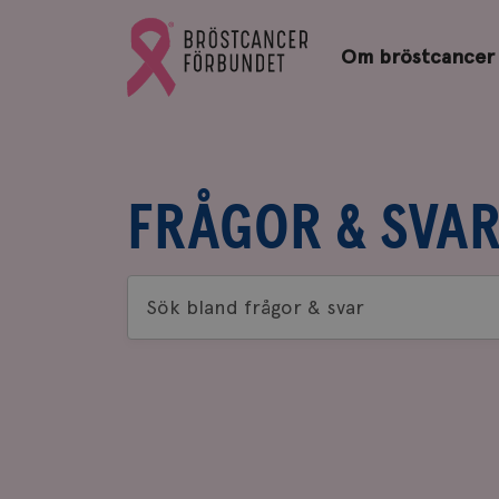
Bröstcancerförbundets
Gå
startsida
Om bröstcancer
till
Bröstcancerförbundets
startsida
FRÅGOR & SVA
Sök
bland
frågor
&
svar