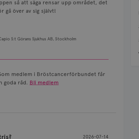
roppen så att säga rensar upp området, det
 gå över av sig självt!
Capio S:t Görans Sjukhus AB, Stockholm
Som medlem i Bröstcancerförbundet får
 goda råd.
Bli medlem
ris?
2026-07-14