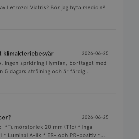
Är det vanligt att minnet påverkas av Letrozol Viatris? Bör jag byta medicin?
de behandling (men även cytostatika) man
t klimakteriebesvär
2026-06-25
påverkan på minnet. Prata din läkare och
v. Ingen spridning i lymfan, borttaget med
nnat märke eller annan aromatashämmare.
 5 dagars strålning och är färdig
s först, för att se att besvären blir
 sin vårdgivare som har all information om
allningar, nedstämdhet, humörskiftnigar.
v till östrogenet mot
älp mot klimakteriebesvär, hur bra den
cer?
2026-06-25
NSVARIG
 mellan individer. Jag tänker att de olika
 i onkologi och diagnosansvarig för
ar: *Tumörstorlek 20 mm (T1c) * Inga
x att svettningar kan leda till sömnbesvär
versitetssjukhus i Umeå.
 * Luminal A-lik * ER- och PR-positiv *