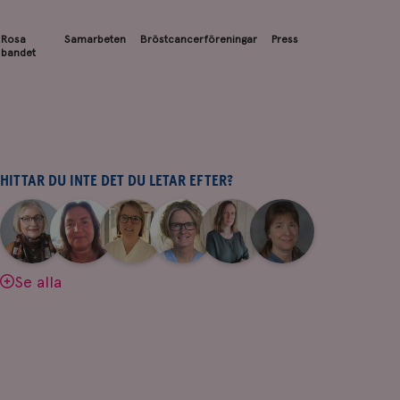
Rosa
Samarbeten
Bröstcancerföreningar
Press
bandet
HITTAR DU INTE DET DU LETAR EFTER?
|
|
|
|
|
|
Aina
Anne
Fredrika
Jeanette
Maria
Yvette
Johnsson
Andersson
Killander
Bäcklund
Edegran
Andersson
Se alla