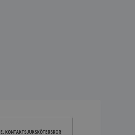
lick och utför
ren använder
am som
n han besökte
lick och utför
ren använder
am som
n han besökte
ifierar och känner
tad reklam.
RE, KONTAKTSJUKSKÖTERSKOR