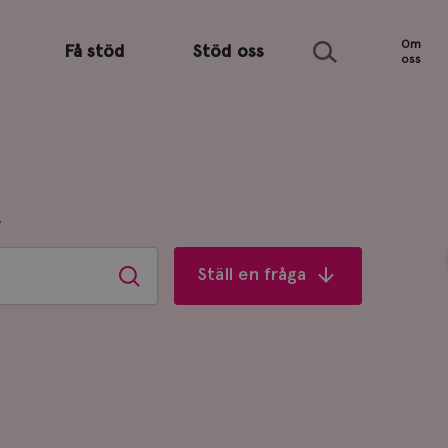
Sök
Om
Få stöd
Stöd oss
oss
R
Ställ en fråga
Sök