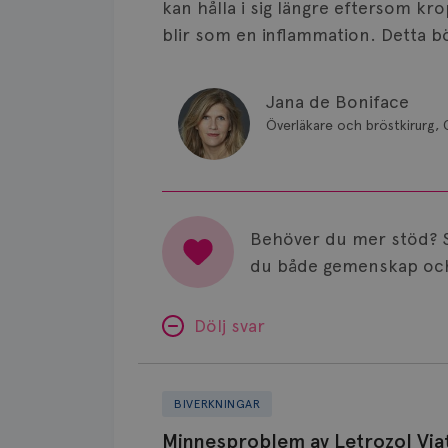
kan hålla i sig längre eftersom k
blir som en inflammation. Detta bör
Jana de Boniface
Överläkare och bröstkirurg, 
Behöver du mer stöd? 
du både gemenskap och
Dölj svar
Minnesproblem
av
BIVERKNINGAR
Letrozol
Minnesproblem av Letrozol Viat