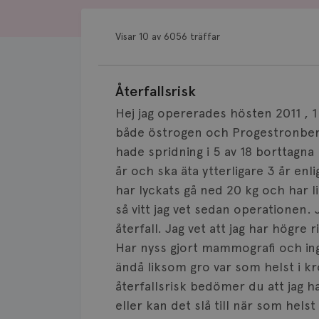
Visar 10 av 6056 träffar
Återfallsrisk
Hej jag opererades hösten 2011 
både östrogen och Progestronbero
hade spridning i 5 av 18 borttagna 
år och ska äta ytterligare 3 år enl
har lyckats gå ned 20 kg och har li
så vitt jag vet sedan operationen.
återfall. Jag vet att jag har högre 
Har nyss gjort mammografi och ing
ändå liksom gro var som helst i k
återfallsrisk bedömer du att jag h
eller kan det slå till när som helst