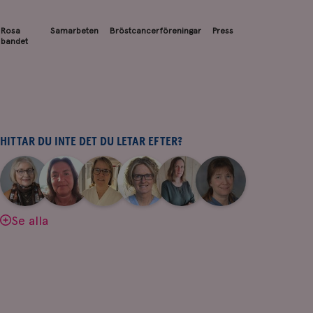
Rosa
Samarbeten
Bröstcancerföreningar
Press
bandet
HITTAR DU INTE DET DU LETAR EFTER?
|
|
|
|
|
|
Aina
Anne
Fredrika
Jeanette
Maria
Yvette
Johnsson
Andersson
Killander
Bäcklund
Edegran
Andersson
Se alla