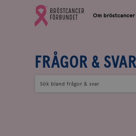
Bröstcancerförbundets
Gå
startsida
Om bröstcancer
till
Bröstcancerförbundets
startsida
FRÅGOR & SVA
Sök
bland
frågor
&
svar