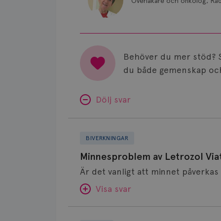
Överläkare och onkolog, Ra
Behöver du mer stöd? 
du både gemenskap och
Dölj svar
Minnesproblem
av
BIVERKNINGAR
Letrozol
Minnesproblem av Letrozol Viat
Viatris?
Visa svar
Fundering