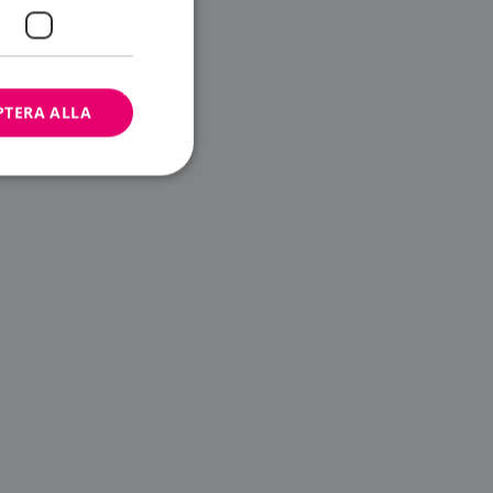
PTERA ALLA
bbplatsen kan inte
ändare.
n är utformad för
av
m-tjänsten för att
 cookie. Det är
banner fungerar