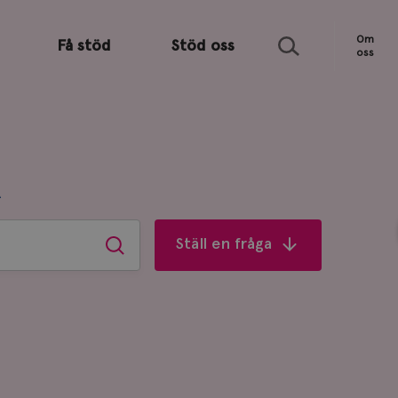
Sök
Om
Få stöd
Stöd oss
oss
R
Ställ en fråga
Sök