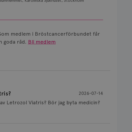
diumhemmet, Karolinska Sjukhuset, Stockholm
Som medlem i Bröstcancerförbundet får
 goda råd.
Bli medlem
ris?
2026-07-14
Är det vanligt att minnet påverkas av Letrozol Viatris? Bör jag byta medicin?