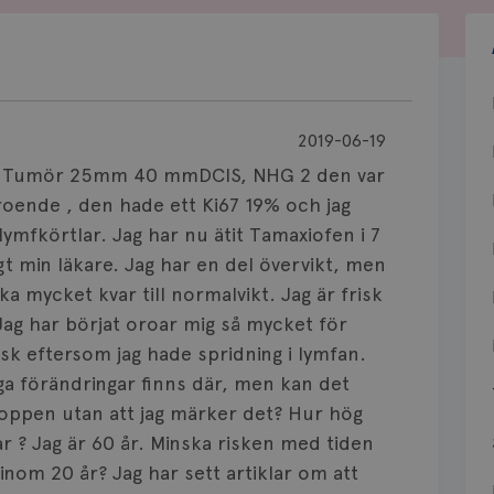
2019-06-19
, 1 Tumör 25mm 40 mmDCIS, NHG 2 den var
ende , den hade ett Ki67 19% och jag
lymfkörtlar. Jag har nu ätit Tamaxiofen i 7
igt min läkare. Jag har en del övervikt, men
ka mycket kvar till normalvikt. Jag är frisk
 Jag har börjat oroar mig så mycket för
risk eftersom jag hade spridning i lymfan.
a förändringar finns där, men kan det
roppen utan att jag märker det? Hur hög
ar ? Jag är 60 år. Minska risken med tiden
 inom 20 år? Jag har sett artiklar om att