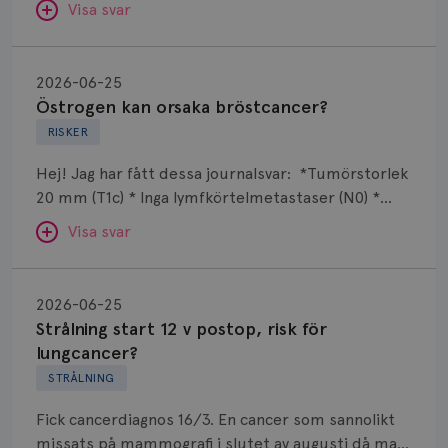
besvären blir bättre, men bäst är att prata med
Visa svar
behandlad. Efter att jag nu slutat med östrogen-
sin vårdgivare som har all information om din
lenzetto, har klimakteriebesvären kommit med
Östrogen
bröstcancer som du haft.
vallningar, nedstämdhet, humörskiftnigar. Min fråga
kan
SVAR:
2026-06-25
är om det finns alternativ till östrogenet mot
orsaka
Östrogen kan orsaka bröstcancer?
Hej. Det finns olika sätt att få hjälp mot
klimakteruebesvären?
Anne Andersson
bröstcancer?
RISKER
klimakteriebesvär, hur bra den enskilda metoden
ÖVERLÄKARE OCH DIAGNOSANSVARIG
fungerar varierar mellan individer. Jag tänker att
Anne Andersson är överläkare i
Hej! Jag har fått dessa journalsvar: *Tumörstorlek
onkologi och diagnosansvarig
de olika besvären ofta går in i varandra, tex att
20 mm (T1c) * Inga lymfkörtelmetastaser (N0) *
för bröstcancer vid Norrlands
svettningar kan leda till sömnbesvär som kan leda
Universitetssjukhus i Umeå.
Grad 1 * Luminal A-lik * ER- och PR-positiv * HER2-
till trötthet och humörskiftningar osv. Jag
Visa svar
negativ * Ingen multifokalitet Det jag undrar är
Behöver du mer stöd? Som medlem i
rekommenderar dig att prata med din läkare för
varför man fortfarande ger östrogen som kan
Bröstcancerförbundet får du både
Strålning
att bena ut hur du kan få den bästa hjälpen
orsaka bröstcancer? Jag har använt östrogen +
gemenskap och goda råd.
Bli medlem
start
beroende på de besvär som du har. Läkaren på
SVAR:
2026-06-25
hormonspiral mot klimakteriebesvär i 3 år.
12
hälsocentralen är ofta van med denna
Strålning start 12 v postop, risk för
Hej. Riskökningen för bröstcancer med tex
Dölj svar
v
frågeställning. En del blir hjälpta av tex akupunktur,
lungcancer?
östrogen har genom åren varit väldigt
postop,
motion osv, men det finns även olika läkemedel
STRÅLNING
omdebatterad. Riskökningen är inte så stor de
risk
man kan prova.
första 5 åren och när man ger östrogentillskott till
Fick cancerdiagnos 16/3. En cancer som sannolikt
för
en kvinna som kommit in i klimakteriet bör man ge
missats på mammografi i slutet av augusti då man
lungcancer?