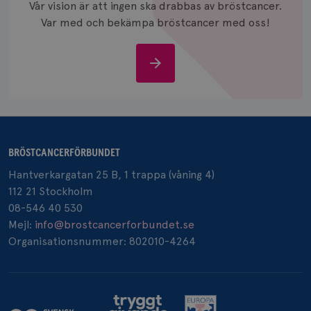
Vår vision är att ingen ska drabbas av bröstcancer.
månad
.brostcancerforbundet.se
Var med och bekämpa bröstcancer med oss!
Stöd
oss
_pin_unauth
1 år
Pinterest Inc.
.brostcancerforbundet.se
BRÖSTCANCERFÖRBUNDET
Hantverkargatan 25 B, 1 trappa (våning 4)
112 21 Stockholm
08-546 40 530
Mejl:
info@brostcancerforbundet.se
Organisationsnummer: 802010-4264