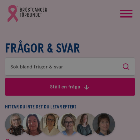
startsida
Gå
till
Bröstcancerförbundets
startsida
FRÅGOR & SVAR
Sök
Sök
bland
frågor
Ställ en fråga
&
svar
HITTAR DU INTE DET DU LETAR EFTER?
|
|
|
|
|
|
Aina
Anne
Fredrika
Jeanette
Maria
Yvette
Johnsson
Andersson
Killander
Bäcklund
Edegran
Andersson