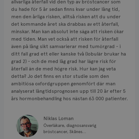
allvarliga återfall vid den typ av bröstcancer som
du hade för 5 år sedan finns kvar under lång tid,
men den årliga risken, alltså risken att du under
det kommande året ska drabbas av ett återfall,
minskar. Man kan absolut inte säga att risken ökar
med tiden. Man vet också att risken för återfall
även på lång sikt samvarierar med tumörgrad - i
ditt fall grad ett eller kanske två (lobulär brukar ha
grad 2) - och de med låg grad har lägre risk för
återfall än de med högre risk. Hur kan jag veta
detta? Jo det finns en stor studie som den
ambitiösa oxfordgruppen genomfört där man
analyserat långtidsprognosen upp till 20 år efter 5
års hormonbehandling hos nästan 63 000 patienter.
Niklas Loman
Överläkare, diagnosansvarig
bröstcancer, Skånes
universitetssjukhus i Lund.