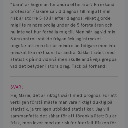
Smärta
”bara” är högre än för andra efter 5 år? En erkänd
professor / läkare sa vid diagnos till mig att min
Prognos
risk är större 5-10 år efter diagnos, vilket gjorde
mig lite mindre orolig under de 5 första åren och
Risker
nu inte vet hur förhålla mig till. Men när jag vid min
Spridd bröstcancer
5 årskontroll ställde frågan fick jag intrycket
ungefär att min risk är mindre än tidigare men inte
Strålning
minskat lika mkt som för andra. Såklart svårt med
statistik på individnivå men skulle ändå vilja greppa
Vätska
vad det betyder i stora drag. Tack på förhand!
Visa svar
SVAR:
Hej Marie, det är riktigt svårt med prognos. För att
verkligen förstå måste man vara riktigt duktig på
statistik, ja troligen utbildad statistiker. Jag vill
sammanfatta det såhär för att förenkla litet: Du är
frisk, men lever med en risk för återfall. Risken för