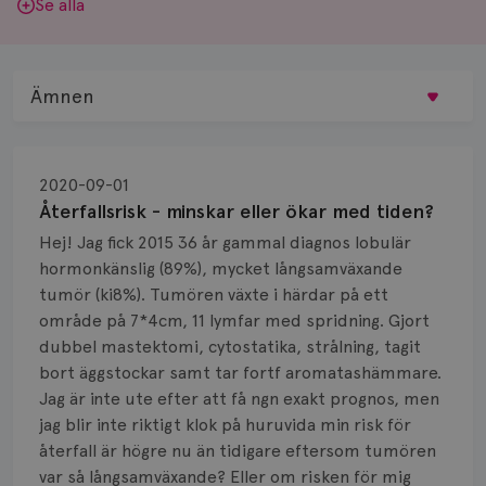
Se alla
Ämnen
Behandling
2020-09-01
Biopsi
Återfallsrisk - minskar eller ökar med tiden?
Hej! Jag fick 2015 36 år gammal diagnos lobulär
Biverkningar
hormonkänslig (89%), mycket långsamväxande
tumör (ki8%). Tumören växte i härdar på ett
Bröstvårta
område på 7*4cm, 11 lymfar med spridning. Gjort
Knöl
dubbel mastektomi, cytostatika, strålning, tagit
bort äggstockar samt tar fortf aromatashämmare.
Läkemedel
Jag är inte ute efter att få ngn exakt prognos, men
jag blir inte riktigt klok på huruvida min risk för
Typ av bröstcancer
återfall är högre nu än tidigare eftersom tumören
var så långsamväxande? Eller om risken för mig