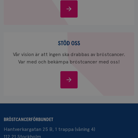
Om
bröstcancer
_gcl_au
3
Google LLC
månad
.brostcancerforbundet.se
Stöd
oss
STÖD OSS
Vår vision är att ingen ska drabbas av bröstcancer.
Var med och bekämpa bröstcancer med oss!
_pin_unauth
1 år
Pinterest Inc.
Stöd
.brostcancerforbundet.se
oss
BRÖSTCANCERFÖRBUNDET
Hantverkargatan 25 B, 1 trappa (våning 4)
112 21 Stockholm