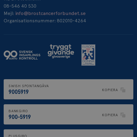
08-546 40 530
Mejl:
info@brostcancerforbundet.se
Organisationsnummer: 802010-4264
SWISH SPONTANGÅVA
KOPIERA
9005919
BANKGIRO
KOPIERA
900-5919
PLUSGIRO