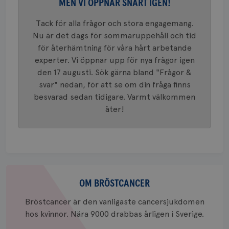
Googles
MEN VI ÖPPNAR SNART IGEN!
analystj
VISITOR_INFO1_LIVE
5
Google LLC
används 
månad
.youtube.com
Tack för alla frågor och stora engagemang.
unika a
4 veck
tilldela
Nu är det dags för sommaruppehåll och tid
generer
klientid
för återhämtning för våra hårt arbetande
i varje 
webbpla
experter. Vi öppnar upp för nya frågor igen
att berä
den 17 augusti. Sök gärna bland "Frågor &
session
för
svar" nedan, för att se om din fråga finns
webbpla
besvarad sedan tidigare. Varmt välkommen
_ga_W8VXKBRK9Y
.brostcancerforbundet.se
1 år 1
Denna c
åter!
månad
Google A
ar_debug
.pinterest.com
1 år
bevara s
_gid
1 dag
Denna co
Google LLC
Google A
.brostcancerforbundet.se
och uppd
värde fö
och anvä
och spår
Om
bröstcancer
OM BRÖSTCANCER
IDE
1 år
Google LLC
.doubleclick.net
Bröstcancer är den vanligaste cancersjukdomen
hos kvinnor. Nära 9000 drabbas årligen i Sverige.