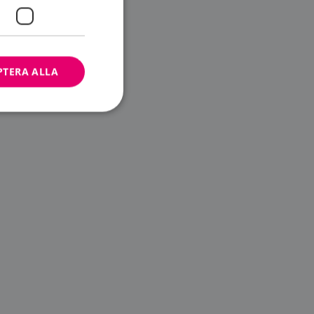
PTERA ALLA
bbplatsen kan inte
ändare.
n är utformad för
av
m-tjänsten för att
 cookie. Det är
banner fungerar