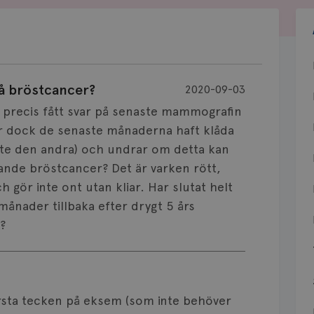
å bröstcancer?
2020-09-03
r precis fått svar på senaste mammografin
Har dock de senaste månaderna haft klåda
inte den andra) och undrar om detta kan
ande bröstcancer? Det är varken rött,
h gör inte ont utan kliar. Har slutat helt
månader tillbaka efter drygt 5 års
?
örsta tecken på eksem (som inte behöver