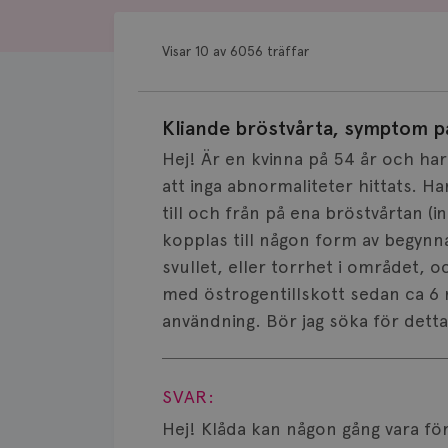
Visar 10 av 6056 träffar
Kliande bröstvårta, symptom p
Hej! Är en kvinna på 54 år och ha
att inga abnormaliteter hittats. 
till och från på ena bröstvårtan (
kopplas till någon form av begynn
svullet, eller torrhet i området, oc
med östrogentillskott sedan ca 6 
användning. Bör jag söka för detta
Visa svar
SVAR:
Hej! Klåda kan någon gång vara f