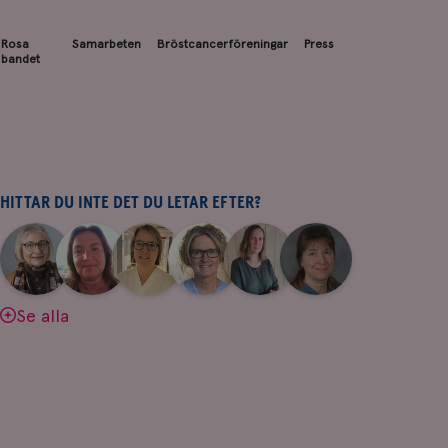
Rosa
Samarbeten
Bröstcancerföreningar
Press
bandet
HITTAR DU INTE DET DU LETAR EFTER?
|
|
|
|
|
|
Aina
Anne
Fredrika
Jeanette
Maria
Yvette
Johnsson
Andersson
Killander
Bäcklund
Edegran
Andersson
Se alla