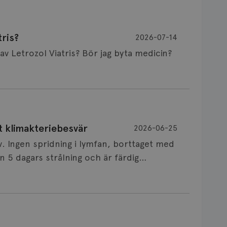
ris?
2026-07-14
Är det vanligt att minnet påverkas av Letrozol Viatris? Bör jag byta medicin?
de behandling (men även cytostatika) man
t klimakteriebesvär
2026-06-25
påverkan på minnet. Prata din läkare och
v. Ingen spridning i lymfan, borttaget med
nnat märke eller annan aromatashämmare.
 5 dagars strålning och är färdig
s först, för att se att besvären blir
 sin vårdgivare som har all information om
allningar, nedstämdhet, humörskiftnigar.
v till östrogenet mot