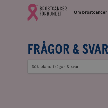
Bröstcancerförbundets
Gå
startsida
Om bröstcancer
till
Bröstcancerförbundets
startsida
FRÅGOR & SVA
Sök
bland
frågor
&
svar