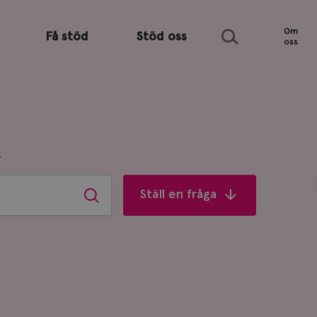
Sök
Om
Få stöd
Stöd oss
oss
R
Ställ en fråga
Sök