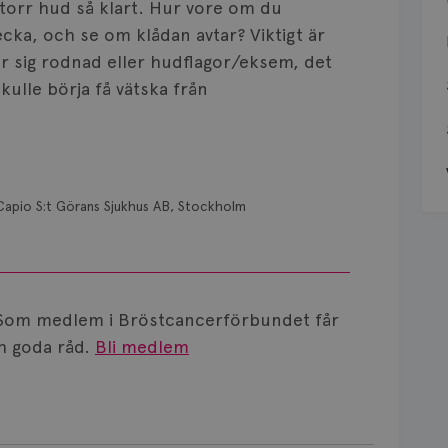
 torr hud så klart. Hur vore om du
ka, och se om klådan avtar? Viktigt är
lar sig rodnad eller hudflagor/eksem, det
lle börja få vätska från
Capio S:t Görans Sjukhus AB, Stockholm
Som medlem i Bröstcancerförbundet får
 goda råd.
Bli medlem