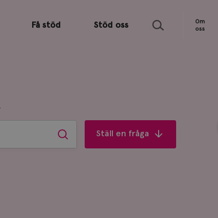
Sök
Om
Få stöd
Stöd oss
oss
R
Ställ en fråga
Sök