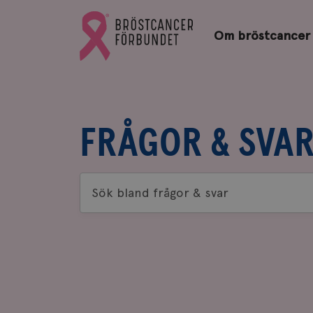
Bröstcancerförbundets
Gå
startsida
Om bröstcancer
till
Bröstcancerförbundets
startsida
FRÅGOR & SVA
Sök
bland
frågor
&
svar