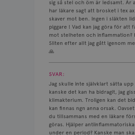
sig så stel och öm är ledsamt. Är 
har läkare sagt att brosket i tex ax
skaver mot ben. Ingen i släkten 
piggare ! Vad kan jag göra för att 
mot stelheten och inflammation? Ka
Sliten efter allt jag gått igenom
🙏
Visa svar
SVAR:
Jag skulle inte självklart sätta up
kanske det kan ha bidragit, jag gis
klimakterium. Troligen kan det bid
kan finnas ngn anna orsak. Oavsett 
du tillsammans med en läkare förs
göras. Hjälper antiinflammatoris
under en period? Kanske man ska 