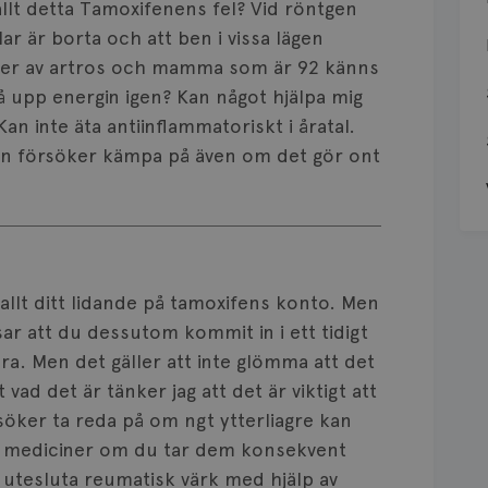
allt detta Tamoxifenens fel? Vid röntgen
lar är borta och att ben i vissa lägen
lider av artros och mamma som är 92 känns
få upp energin igen? Kan något hjälpa mig
n inte äta antiinflammatoriskt i åratal.
 men försöker kämpa på även om det gör ont
p allt ditt lidande på tamoxifens konto. Men
sar att du dessutom kommit in i ett tidigt
ra. Men det gäller att inte glömma att det
vad det är tänker jag att det är viktigt att
öker ta reda på om ngt ytterliagre kan
ka mediciner om du tar dem konsekvent
utesluta reumatisk värk med hjälp av