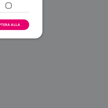
PTERA ALLA
bbplatsen kan inte
ändare.
n är utformad för
av
m-tjänsten för att
 cookie. Det är
banner fungerar