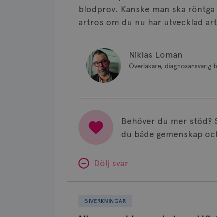
blodprov. Kanske man ska röntga v
artros om du nu har utvecklad art
Niklas Loman
Överläkare, diagnosansvarig b
Behöver du mer stöd? 
du både gemenskap och
Dölj svar
Minnesproblem
av
BIVERKNINGAR
Letrozol