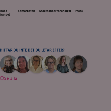
Rosa
Samarbeten
Bröstcancerföreningar
Press
bandet
HITTAR DU INTE DET DU LETAR EFTER?
|
|
|
|
|
|
Aina
Anne
Fredrika
Jeanette
Maria
Yvette
Johnsson
Andersson
Killander
Bäcklund
Edegran
Andersson
Se alla