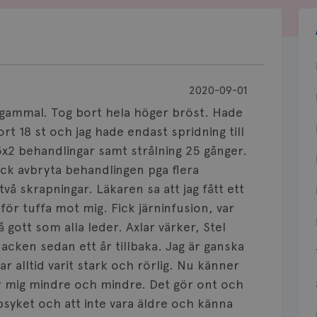
2020-09-01
 gammal. Tog bort hela höger bröst. Hade
ort 18 st och jag hade endast spridning till
 3x2 behandlingar samt strålning 25 gånger.
 Fick avbryta behandlingen pga flera
två skrapningar. Läkaren sa att jag fått ett
för tuffa mot mig. Fick järninfusion, var
så gott som alla leder. Axlar värker, Stel
acken sedan ett år tillbaka. Jag är ganska
ar alltid varit stark och rörlig. Nu känner
r mig mindre och mindre. Det gör ont och
 psyket och att inte vara äldre och känna