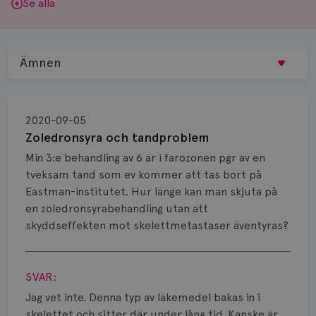
Se alla
Ämnen
Behandling
2020-09-05
Biopsi
Zoledronsyra och tandproblem
Min 3:e behandling av 6 är i farozonen pgr av en
Biverkningar
tveksam tand som ev kommer att tas bort på
Eastman-institutet. Hur länge kan man skjuta på
Bröstvårta
en zoledronsyrabehandling utan att
Knöl
skyddseffekten mot skelettmetastaser äventyras?
Visa svar
Läkemedel
SVAR:
Typ av bröstcancer
Jag vet inte. Denna typ av läkemedel bakas in i
skelettet och sitter där under lång tid. Kanske är