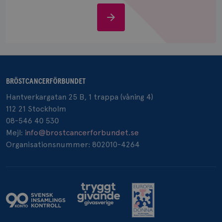
IDE
1 år
Google LLC
Stöd
.doubleclick.net
oss
BRÖSTCANCERFÖRBUNDET
_gcl_au
3
Google LLC
Hantverkargatan 25 B, 1 trappa (våning 4)
månad
.brostcancerforbundet.se
112 21 Stockholm
08-546 40 530
Mejl:
info@brostcancerforbundet.se
Organisationsnummer: 802010-4264
_pin_unauth
1 år
Pinterest Inc.
.brostcancerforbundet.se