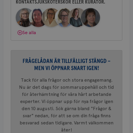
ihå
KONTAKTSJUKSKÖTERSKOR ELLER KURATOR.
Behöver du mer stöd? Som medlem i
bes
nöd
Bröstcancerförbundet får du både
Scr
Google
gemenskap och goda råd.
Bli medlem
fun
Privacy Policy
Dölj svar
Se alla
Namn
Leverantör
/
Domän
Utgång
Beskriv
c_rid
.brostcancerforbundet.se
1 dag
Denna c
Namn
Leverantör
/
Domän
Utgån
FRÅGELÅDAN ÄR TILLFÄLLIGT STÄNGD –
att mäta
postutsk
MEN VI ÖPPNAR SNART IGEN!
YSC
Sessi
Google LLC
om mott
.youtube.com
länkar i
konverte
Tack för alla frågor och stora engagemang.
webbpla
Nu är det dags för sommaruppehåll och tid
VISITOR_PRIVACY_METADATA
5
YouTube
_gat_UA-1577937-
.brostcancerforbundet.se
1
Detta är
månad
.youtube.com
för återhämtning för våra hårt arbetande
37
minut
cookie s
4 veck
Google A
experter. Vi öppnar upp för nya frågor igen
mönster
den 10 augusti. Sök gärna bland "Frågor &
innehåll
identite
svar" nedan, för att se om din fråga finns
eller we
sig till.
besvarad sedan tidigare. Varmt välkommen
_gat-ka
att beg
åter!