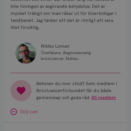
Smärta
inte timingen av avgörande betydelse. Det är
Prognos
mycket tråkigt om man råkar ut för biverkningar i
tandbenet. Jag tänker att det är rimligt att vara
Risker
litet försiktig.
Spridd bröstcancer
Niklas Loman
Strålning
Överläkare, diagnosansvarig
bröstcancer, Skånes
Vätska
universitetssjukhus i Lund.
Behöver du mer stöd? Som medlem i
Bröstcancerförbundet får du både
gemenskap och goda råd.
Bli medlem
Dölj svar
Minnesproblem