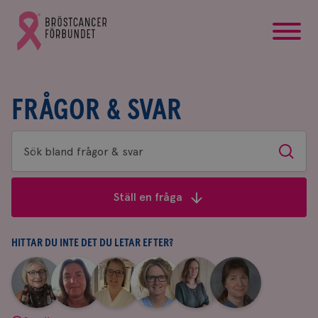
startsida
Gå
till
Bröstcancerförbundets
startsida
FRÅGOR & SVAR
Sök
Sök
bland
frågor
Ställ en fråga
&
svar
HITTAR DU INTE DET DU LETAR EFTER?
|
|
|
|
|
|
Aina
Anne
Fredrika
Jeanette
Maria
Yvette
Johnsson
Andersson
Killander
Bäcklund
Edegran
Andersson