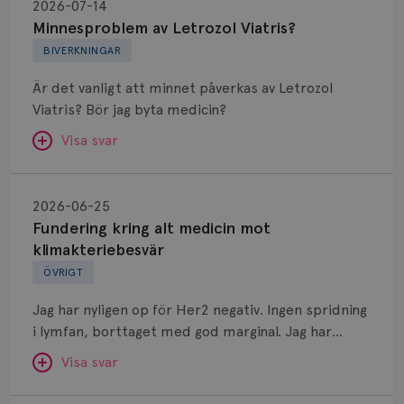
av
2026-07-14
Letrozol
Minnesproblem av Letrozol Viatris?
Viatris?
BIVERKNINGAR
Är det vanligt att minnet påverkas av Letrozol
Viatris? Bör jag byta medicin?
Visa svar
Fundering
kring
SVAR:
2026-06-25
alt
Fundering kring alt medicin mot
Hej. Oavsett vilken hormonsänkande behandling
medicin
klimakteriebesvär
(men även cytostatika) man får så kan en del
mot
ÖVRIGT
uppleva negativ påverkan på minnet. Prata din
klimakteriebesvär
läkare och hör om ni kanske kan byta till annat
Jag har nyligen op för Her2 negativ. Ingen spridning
märke eller annan aromatashämmare. Det kan ofta
i lymfan, borttaget med god marginal. Jag har
vara bra att ha en paus först, för att se att
genomgått en 5 dagars strålning och är färdig
besvären blir bättre, men bäst är att prata med
Visa svar
behandlad. Efter att jag nu slutat med östrogen-
sin vårdgivare som har all information om din
lenzetto, har klimakteriebesvären kommit med