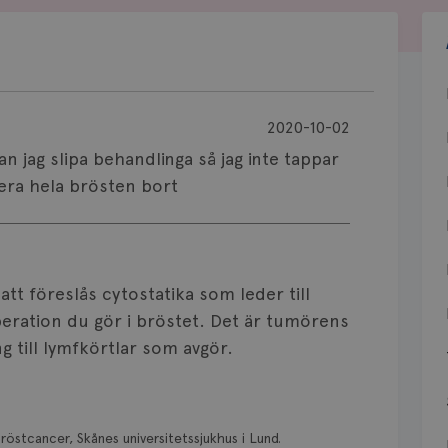
2020-10-02
n jag slipa behandlinga så jag inte tappar
rera hela brösten bort
t föreslås cytostatika som leder till
operation du gör i bröstet. Det är tumörens
 till lymfkörtlar som avgör.
röstcancer, Skånes universitetssjukhus i Lund.