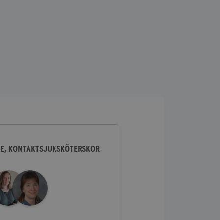
lick och utför
ren använder
am som
n han besökte
lick och utför
ren använder
am som
n han besökte
ifierar och känner
tad reklam.
RE, KONTAKTSJUKSKÖTERSKOR