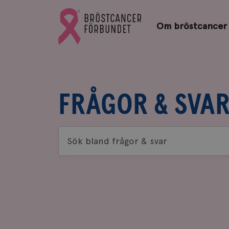
Bröstcancerförbundets
Gå
startsida
Om bröstcancer
till
Bröstcancerförbundets
startsida
FRÅGOR & SVA
Sök
bland
frågor
&
svar