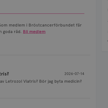
Som medlem i Bröstcancerförbundet får
 goda råd.
Bli medlem
ris?
2026-07-14
Är det vanligt att minnet påverkas av Letrozol Viatris? Bör jag byta medicin?