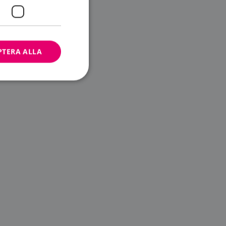
PTERA ALLA
bbplatsen kan inte
ändare.
n är utformad för
av
m-tjänsten för att
 cookie. Det är
banner fungerar