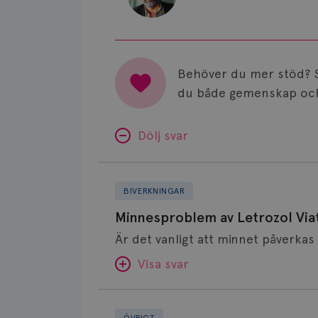
Behöver du mer stöd? 
du både gemenskap och
Dölj svar
Minnesproblem
av
BIVERKNINGAR
Letrozol
Minnesproblem av Letrozol Viat
Viatris?
Visa svar
Fundering
SVAR:
kring