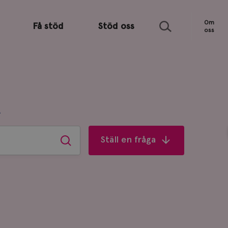
Sök
Om
Få stöd
Stöd oss
oss
R
Ställ en fråga
Sök