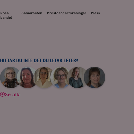
Rosa
Samarbeten
Bröstcancerföreningar
Press
bandet
HITTAR DU INTE DET DU LETAR EFTER?
|
|
|
|
|
|
Aina
Anne
Fredrika
Jeanette
Maria
Yvette
Johnsson
Andersson
Killander
Bäcklund
Edegran
Andersson
Se alla