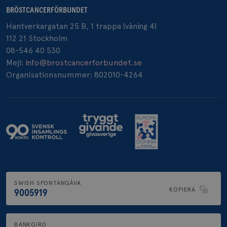
BRÖSTCANCERFÖRBUNDET
Hantverkargatan 25 B, 1 trappa (våning 4)
112 21 Stockholm
08-546 40 530
_gcl_au
3
Google LLC
Mejl:
info@brostcancerforbundet.se
månad
.brostcancerforbundet.se
Organisationsnummer: 802010-4264
_pin_unauth
1 år
Pinterest Inc.
.brostcancerforbundet.se
SWISH SPONTANGÅVA
KOPIERA
9005919
BANKGIRO