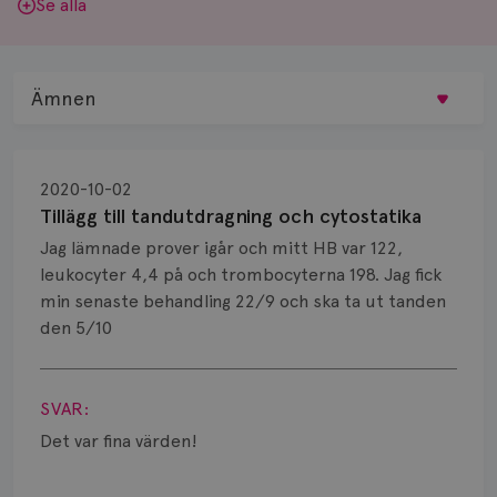
Se alla
Ämnen
Behandling
2020-10-02
Biopsi
Tillägg till tandutdragning och cytostatika
Jag lämnade prover igår och mitt HB var 122,
Biverkningar
leukocyter 4,4 på och trombocyterna 198. Jag fick
min senaste behandling 22/9 och ska ta ut tanden
Bröstvårta
den 5/10
Knöl
Visa svar
Läkemedel
SVAR:
Det var fina värden!
Typ av bröstcancer