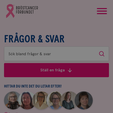
startsida
Gå
till
Bröstcancerförbundets
startsida
FRÅGOR & SVAR
Sök
Sök
bland
frågor
Ställ en fråga
&
svar
HITTAR DU INTE DET DU LETAR EFTER?
|
|
|
|
|
|
Aina
Anne
Fredrika
Jeanette
Maria
Yvette
Johnsson
Andersson
Killander
Bäcklund
Edegran
Andersson