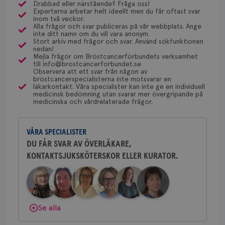
olika ställen hur rutinerna ser ut, men ofta är det
Drabbad eller närstående? Fråga oss!
Experterna arbetar helt ideellt men du får oftast svar
Funktioner
via Klinisk Genetik (på universitetssjukhus) som
Dölj svar
Behöver du mer stöd? Som medlem i
inom två veckor.
dessa prover beställs. Om du vill undersöka detta
Alla frågor och svar publiceras på vår webbplats. Ange
Bröstcancerförbundet får du både
Strikt nödvändiga kakor tillåter
inte ditt namn om du vill vara anonym.
kan du börja med att söka hjälp på vårdcentralen,
kärnwebbplatsfunktioner som användarinloggning
gemenskap och goda råd.
Bli medlem
Stort arkiv med frågor och svar. Använd sökfunktionen
och kontohantering. Webbplatsen kan inte
som kan skriva remiss till den klinik som är ansvarig
nedan!
användas ordentligt utan strikt nödvändiga cookies.
Mejla frågor om Bröstcancerförbundets verksamhet
för detta i din region.
till info@brostcancerforbundet.se
Dölj svar
Namn
Leverantör
/
Domän
Utgång
Bes
Observera att ett svar från någon av
bröstcancerspecialisterna inte motsvarar en
sessionid
brostcancerforbundet.se
1 år
Den
läkarkontakt. Våra specialister kan inte ge en individuell
inl
Yvette Andersson
medicinsk bedömning utan svarar mer övergripande på
medicinska och vårdrelaterade frågor.
ÖVERLÄKARE OCH BRÖSTKIRURG
csrftoken
brostcancerforbundet.se
11
Den
Yvette Andersson är överläkare
månader
til
4 veckor
web
och bröstkirurg vid Västmanlands
för
VÅRA SPECIALISTER
sjukhus i Västerås.
utf
en 
DU FÅR SVAR AV ÖVERLÄKARE,
typ
på 
KONTAKTSJUKSKÖTERSKOR ELLER KURATOR.
Behöver du mer stöd? Som medlem i
Bröstcancerförbundet får du både
CookieScriptConsent
4 veckor
Den
CookieScript
2 dagar
Coo
.brostcancerforbundet.se
gemenskap och goda råd.
Bli medlem
tjä
ihå
bes
nöd
Dölj svar
Se alla
Scr
Google
fun
Privacy Policy