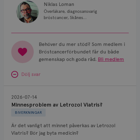
Smärta
Niklas Loman
Överläkare, diagnosansvarig
Prognos
bröstcancer, Skånes
universitetssjukhus i Lund.
Risker
Spridd bröstcancer
Behöver du mer stöd? Som medlem i
Bröstcancerförbundet får du både
Strålning
gemenskap och goda råd.
Bli medlem
Vätska
Dölj svar
Minnesproblem
av
2026-07-14
Letrozol
Minnesproblem av Letrozol Viatris?
Viatris?
BIVERKNINGAR
Är det vanligt att minnet påverkas av Letrozol
Viatris? Bör jag byta medicin?