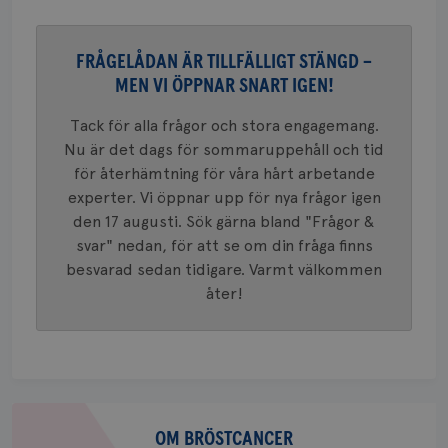
FRÅGELÅDAN ÄR TILLFÄLLIGT STÄNGD –
MEN VI ÖPPNAR SNART IGEN!
Namn
Leverantör
/
Domän
Utgång
Beskriv
Tack för alla frågor och stora engagemang.
c_rid
.brostcancerforbundet.se
1 dag
Denna c
Namn
Leverantör
/
Domän
Utgån
att mäta
Nu är det dags för sommaruppehåll och tid
postutsk
YSC
Sessi
Google LLC
om mott
.youtube.com
för återhämtning för våra hårt arbetande
länkar i
konverte
experter. Vi öppnar upp för nya frågor igen
webbpla
den 17 augusti. Sök gärna bland "Frågor &
VISITOR_PRIVACY_METADATA
5
YouTube
_gat_UA-1577937-
.brostcancerforbundet.se
1
Detta är
månad
.youtube.com
svar" nedan, för att se om din fråga finns
37
minut
cookie s
4 veck
Google A
besvarad sedan tidigare. Varmt välkommen
mönster
åter!
innehåll
identite
eller we
sig till.
_gat-ka
att beg
som regi
webbpla
trafikvo
Om
_ga
1 år 1
Detta c
Google LLC
bröstcancer
OM BRÖSTCANCER