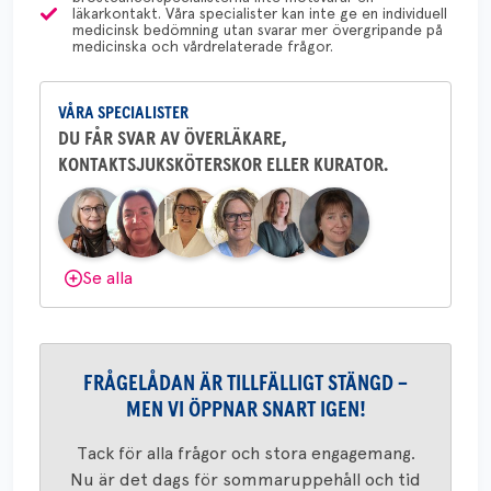
läkarkontakt. Våra specialister kan inte ge en individuell
Yvette Andersson
medicinsk bedömning utan svarar mer övergripande på
medicinska och vårdrelaterade frågor.
ÖVERLÄKARE OCH BRÖSTKIRURG
Yvette Andersson är överläkare
och bröstkirurg vid Västmanlands
VÅRA SPECIALISTER
sjukhus i Västerås.
DU FÅR SVAR AV ÖVERLÄKARE,
KONTAKTSJUKSKÖTERSKOR ELLER KURATOR.
Behöver du mer stöd? Som medlem i
Bröstcancerförbundet får du både
gemenskap och goda råd.
Bli medlem
Dölj svar
Se alla
FRÅGELÅDAN ÄR TILLFÄLLIGT STÄNGD –
MEN VI ÖPPNAR SNART IGEN!
Tack för alla frågor och stora engagemang.
Nu är det dags för sommaruppehåll och tid