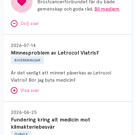
Bröstcancerförbundet får du både
gemenskap och goda råd.
Bli medlem
Dölj svar
Minnesproblem
av
2026-07-14
Letrozol
Minnesproblem av Letrozol Viatris?
Viatris?
BIVERKNINGAR
Är det vanligt att minnet påverkas av Letrozol
Viatris? Bör jag byta medicin?
Visa svar
Fundering
kring
SVAR:
2026-06-25
alt
Fundering kring alt medicin mot
Hej. Oavsett vilken hormonsänkande behandling
medicin
klimakteriebesvär
(men även cytostatika) man får så kan en del
mot
ÖVRIGT