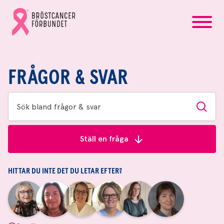
startsida
Gå
till
Bröstcancerförbundets
startsida
FRÅGOR & SVAR
Sök
Sök
bland
frågor
Ställ en fråga
&
svar
HITTAR DU INTE DET DU LETAR EFTER?
|
|
|
|
|
|
Aina
Anne
Fredrika
Jeanette
Maria
Yvette
Johnsson
Andersson
Killander
Bäcklund
Edegran
Andersson