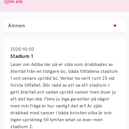
Se alla
Ämnen
Behandling
2020-10-03
Biopsi
Stadium 1
Läser om Adiba här på er sida som drabbades av
Biverkningar
återfall från en tidigare bc, båda tillfällena stadium
1 och senare spridd bc. Verkar ha varit runt 25 vid
Bröstvårta
första tillfället. Blir rädd av att se att stadium 1
Knöl
gett återfall och sedan spridd cancer men inser ju
att det kan ske. Finns ju inga garantier på något
Läkemedel
men min fråga är hur vanligt det är? Är själv
drabbad med cancer i båda brösten olika år och
Typ av bröstcancer
ingen spridning till lymfan what so ever men
stadium 2.