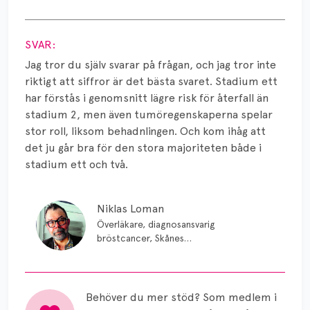
Smärta
Visa svar
Prognos
SVAR:
Risker
Jag tror du själv svarar på frågan, och jag tror inte
riktigt att siffror är det bästa svaret. Stadium ett
Spridd bröstcancer
har förstås i genomsnitt lägre risk för återfall än
stadium 2, men även tumöregenskaperna spelar
Strålning
stor roll, liksom behadnlingen. Och kom ihåg att
det ju går bra för den stora majoriteten både i
Vätska
stadium ett och två.
Niklas Loman
Överläkare, diagnosansvarig
bröstcancer, Skånes
universitetssjukhus i Lund.
Behöver du mer stöd? Som medlem i