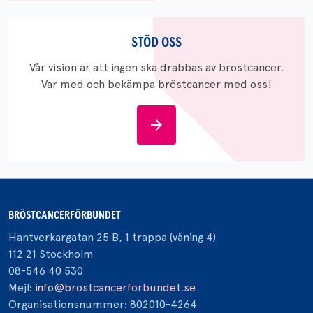
Stöd
oss
STÖD OSS
Vår vision är att ingen ska drabbas av bröstcancer.
Var med och bekämpa bröstcancer med oss!
Stöd
oss
BRÖSTCANCERFÖRBUNDET
Hantverkargatan 25 B, 1 trappa (våning 4)
112 21 Stockholm
08-546 40 530
Mejl:
info@brostcancerforbundet.se
Organisationsnummer: 802010-4264