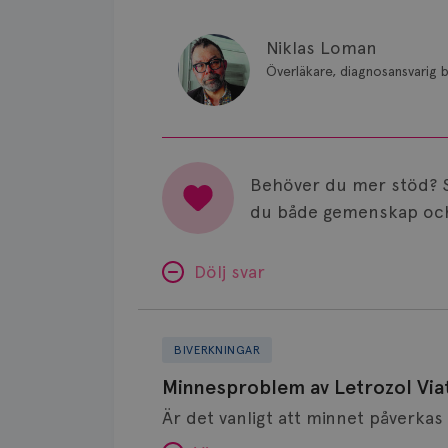
Niklas Loman
Överläkare, diagnosansvarig b
Behöver du mer stöd? 
du både gemenskap och
Dölj svar
Minnesproblem
av
BIVERKNINGAR
Letrozol
Minnesproblem av Letrozol Viat
Viatris?