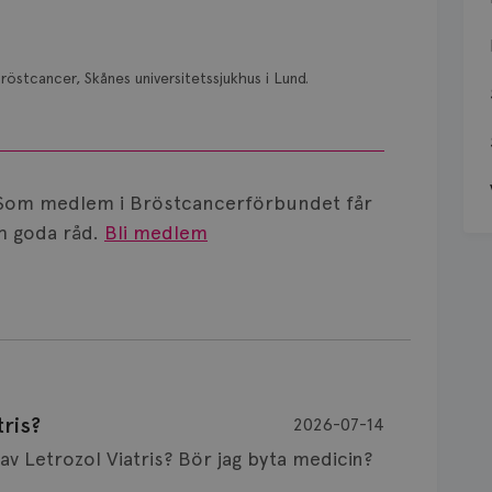
röstcancer, Skånes universitetssjukhus i Lund.
Som medlem i Bröstcancerförbundet får
 goda råd.
Bli medlem
ris?
2026-07-14
Är det vanligt att minnet påverkas av Letrozol Viatris? Bör jag byta medicin?