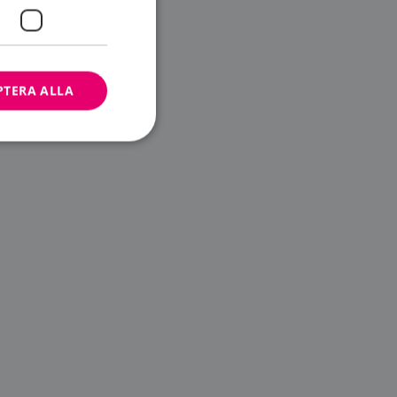
PTERA ALLA
bbplatsen kan inte
ändare.
n är utformad för
av
m-tjänsten för att
 cookie. Det är
banner fungerar