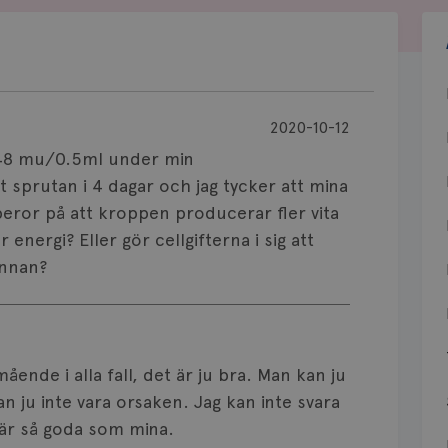
2020-10-12
 48 mu/0.5ml under min
it sprutan i 4 dagar och jag tycker att mina
eror på att kroppen producerar fler vita
energi? Eller gör cellgifterna i sig att
innan?
ående i alla fall, det är ju bra. Man kan ju
n ju inte vara orsaken. Jag kan inte svara
 är så goda som mina.