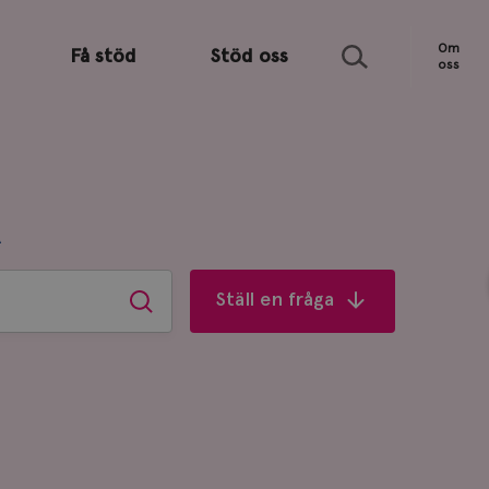
Sök
Om
Få stöd
Stöd oss
oss
R
Ställ en fråga
Sök