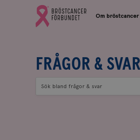
Bröstcancerförbundets
Gå
startsida
Om bröstcancer
till
Bröstcancerförbundets
startsida
FRÅGOR & SVA
Sök
bland
frågor
&
svar