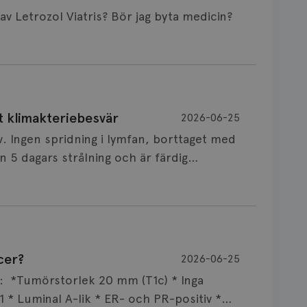
Är det vanligt att minnet påverkas av Letrozol Viatris? Bör jag byta medicin?
de behandling (men även cytostatika) man
t klimakteriebesvär
2026-06-25
påverkan på minnet. Prata din läkare och
v. Ingen spridning i lymfan, borttaget med
nnat märke eller annan aromatashämmare.
 5 dagars strålning och är färdig
s först, för att se att besvären blir
 sin vårdgivare som har all information om
allningar, nedstämdhet, humörskiftnigar.
v till östrogenet mot
älp mot klimakteriebesvär, hur bra den
cer?
2026-06-25
NSVARIG
 mellan individer. Jag tänker att de olika
 i onkologi och diagnosansvarig för
ar: *Tumörstorlek 20 mm (T1c) * Inga
x att svettningar kan leda till sömnbesvär
versitetssjukhus i Umeå.
 * Luminal A-lik * ER- och PR-positiv *