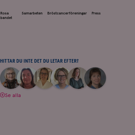
Rosa
Samarbeten
Bröstcancerföreningar
Press
bandet
HITTAR DU INTE DET DU LETAR EFTER?
|
|
|
|
|
|
Aina
Anne
Fredrika
Jeanette
Maria
Yvette
Johnsson
Andersson
Killander
Bäcklund
Edegran
Andersson
Se alla