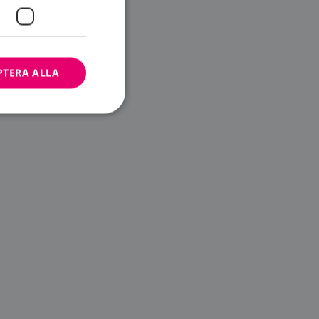
PTERA ALLA
bbplatsen kan inte
ändare.
n är utformad för
av
m-tjänsten för att
 cookie. Det är
banner fungerar