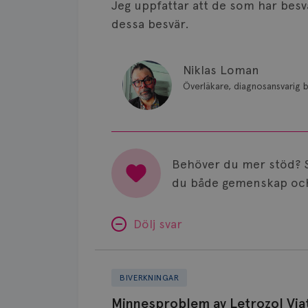
Jeg uppfattar att de som har be
dessa besvär.
Niklas Loman
Överläkare, diagnosansvarig b
Behöver du mer stöd? 
du både gemenskap och
Dölj svar
Minnesproblem
av
BIVERKNINGAR
Letrozol
Minnesproblem av Letrozol Viat