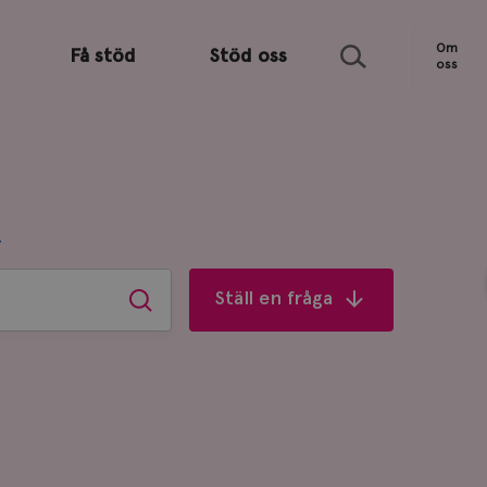
Sök
Om
Få stöd
Stöd oss
oss
R
Ställ en fråga
Sök