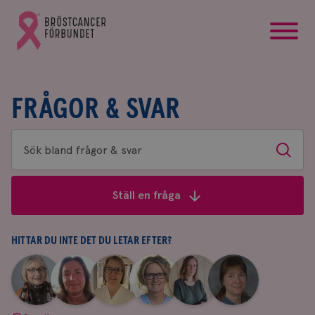
startsida
Gå
till
Bröstcancerförbundets
startsida
FRÅGOR & SVAR
Sök
Sök
bland
frågor
Ställ en fråga
&
svar
HITTAR DU INTE DET DU LETAR EFTER?
|
|
|
|
|
|
Aina
Anne
Fredrika
Jeanette
Maria
Yvette
Johnsson
Andersson
Killander
Bäcklund
Edegran
Andersson