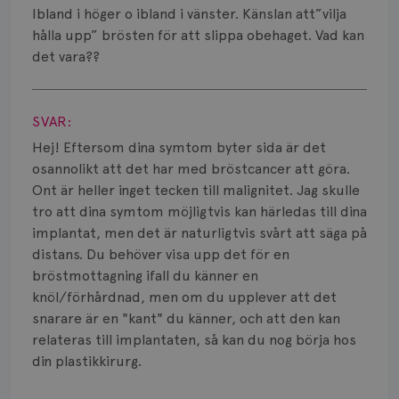
Smärta
Ibland i höger o ibland i vänster. Känslan att”vilja
hålla upp” brösten för att slippa obehaget. Vad kan
Prognos
det vara??
Risker
Visa svar
Spridd bröstcancer
SVAR:
Hej! Eftersom dina symtom byter sida är det
Strålning
osannolikt att det har med bröstcancer att göra.
Ont är heller inget tecken till malignitet. Jag skulle
Vätska
tro att dina symtom möjligtvis kan härledas till dina
implantat, men det är naturligtvis svårt att säga på
distans. Du behöver visa upp det för en
bröstmottagning ifall du känner en
knöl/förhårdnad, men om du upplever att det
snarare är en "kant" du känner, och att den kan
relateras till implantaten, så kan du nog börja hos
din plastikkirurg.