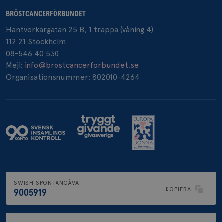
BRÖSTCANCERFÖRBUNDET
Hantverkargatan 25 B, 1 trappa (våning 4)
_pin_unauth
1 år
Pinterest Inc.
112 21 Stockholm
.brostcancerforbundet.se
08-546 40 530
Mejl:
info@brostcancerforbundet.se
Organisationsnummer: 802010-4264
SWISH SPONTANGÅVA
KOPIERA
9005919