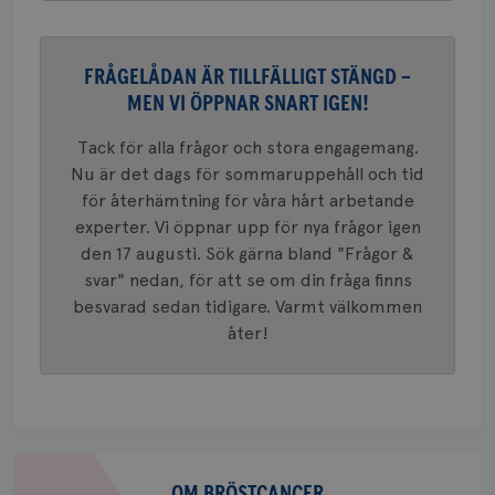
VISITOR_PRIVACY_METADATA
5
YouTube
_gat_UA-1577937-
.brostcancerforbundet.se
1
Detta är
månad
.youtube.com
37
minut
cookie s
4 veck
Google A
mönster
FRÅGELÅDAN ÄR TILLFÄLLIGT STÄNGD –
innehåll
identite
MEN VI ÖPPNAR SNART IGEN!
eller we
sig till.
_gat-ka
Tack för alla frågor och stora engagemang.
att beg
Nu är det dags för sommaruppehåll och tid
som regi
webbpla
för återhämtning för våra hårt arbetande
trafikvo
experter. Vi öppnar upp för nya frågor igen
_ga
1 år 1
Detta c
Google LLC
den 17 augusti. Sök gärna bland "Frågor &
månad
associe
.brostcancerforbundet.se
__Secure-ROLLOUT_TOKEN
.youtube.com
5
Universal
månad
svar" nedan, för att se om din fråga finns
en vikti
4 veck
Googles
besvarad sedan tidigare. Varmt välkommen
analystj
VISITOR_INFO1_LIVE
5
Google LLC
används 
åter!
månad
.youtube.com
unika a
4 veck
tilldela
generer
klientid
i varje 
webbpla
att berä
session
Om
för
webbpla
bröstcancer
OM BRÖSTCANCER