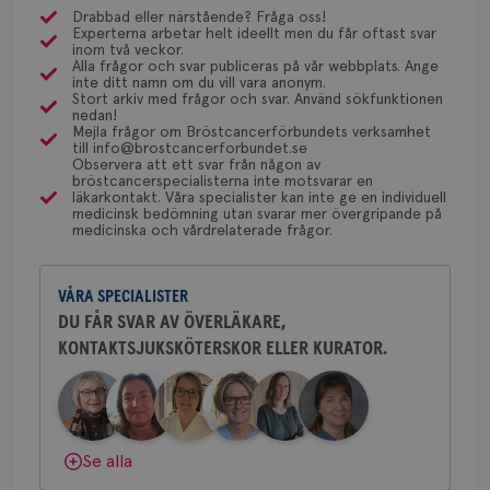
månader
til
olika ställen hur rutinerna ser ut, men ofta är det
Drabbad eller närstående? Fråga oss!
4 veckor
web
Experterna arbetar helt ideellt men du får oftast svar
via Klinisk Genetik (på universitetssjukhus) som
för
Dölj svar
Behöver du mer stöd? Som medlem i
inom två veckor.
utf
dessa prover beställs. Om du vill undersöka detta
Alla frågor och svar publiceras på vår webbplats. Ange
en 
Bröstcancerförbundet får du både
typ
inte ditt namn om du vill vara anonym.
kan du börja med att söka hjälp på vårdcentralen,
på 
gemenskap och goda råd.
Bli medlem
Stort arkiv med frågor och svar. Använd sökfunktionen
som kan skriva remiss till den klinik som är ansvarig
nedan!
CookieScriptConsent
4 veckor
Den
CookieScript
Mejla frågor om Bröstcancerförbundets verksamhet
för detta i din region.
2 dagar
Coo
.brostcancerforbundet.se
till info@brostcancerforbundet.se
Dölj svar
tjä
Observera att ett svar från någon av
ihå
bröstcancerspecialisterna inte motsvarar en
bes
läkarkontakt. Våra specialister kan inte ge en individuell
nöd
Yvette Andersson
medicinsk bedömning utan svarar mer övergripande på
Scr
Google
medicinska och vårdrelaterade frågor.
ÖVERLÄKARE OCH BRÖSTKIRURG
fun
Privacy Policy
Yvette Andersson är överläkare
och bröstkirurg vid Västmanlands
VÅRA SPECIALISTER
sjukhus i Västerås.
DU FÅR SVAR AV ÖVERLÄKARE,
KONTAKTSJUKSKÖTERSKOR ELLER KURATOR.
Behöver du mer stöd? Som medlem i
Namn
Leverantör
/
Domän
Utgång
Beskriv
Bröstcancerförbundet får du både
c_rid
.brostcancerforbundet.se
1 dag
Denna c
Namn
Leverantör
/
Domän
Utgån
att mäta
gemenskap och goda råd.
Bli medlem
postutsk
YSC
Sessi
Google LLC
om mott
.youtube.com
länkar i
Dölj svar
Se alla
konverte
webbpla