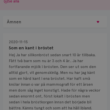
Se alla
Ämnen
Behandling
2020-11-15
Biopsi
Som en kant i bröstet
Hej Ja har silikonbröst sedan snart 10 år tillbaka.
Biverkningar
Fått två barn som nu är 3 och 4 år.. Ja har
fortfarande mjölk i brösten. Den ser ut som den
Bröstvårta
alltid gjort, vit genomskinlig. Men nu har jag känt
Knöl
som en hård kant i ena bröstet. Har haft små
knölar innan o var på mammografi för ett årsen
Läkemedel
men dom såg inget konstigt. Hade för några veckor
sedan enormt ont, först lokalt i brösten men
Typ av bröstcancer
sedan i hela bröstkorgen innsn det började bli
bättre. Känns tungt och som att ha håll ibland.