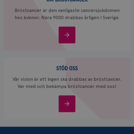
_ga_W8VXKBRK9Y
.brostcancerforbundet.se
1 år 1
Denna c
Bröstcancer är den vanligaste cancersjukdomen
månad
Google A
ar_debug
.pinterest.com
1 år
bevara s
hos kvinnor. Nära 9000 drabbas årligen i Sverige.
_gid
1 dag
Denna co
Google LLC
Google A
.brostcancerforbundet.se
och uppd
Om
värde fö
och anvä
bröstcancer
och spår
IDE
1 år
Google LLC
.doubleclick.net
Stöd
oss
STÖD OSS
Vår vision är att ingen ska drabbas av bröstcancer.
Var med och bekämpa bröstcancer med oss!
Stöd
_gcl_au
3
Google LLC
månad
.brostcancerforbundet.se
oss