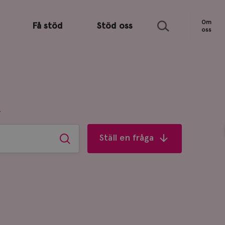
Sök
Om
Få stöd
Stöd oss
oss
R
Ställ en fråga
Sök