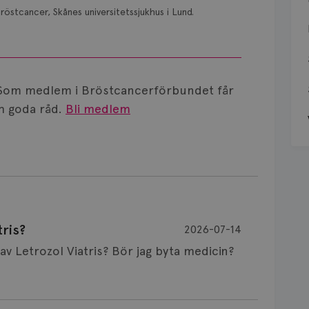
röstcancer, Skånes universitetssjukhus i Lund.
Som medlem i Bröstcancerförbundet får
 goda råd.
Bli medlem
ris?
2026-07-14
Är det vanligt att minnet påverkas av Letrozol Viatris? Bör jag byta medicin?