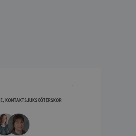
lick och utför
ren använder
am som
n han besökte
lick och utför
ren använder
am som
n han besökte
ifierar och känner
tad reklam.
RE, KONTAKTSJUKSKÖTERSKOR