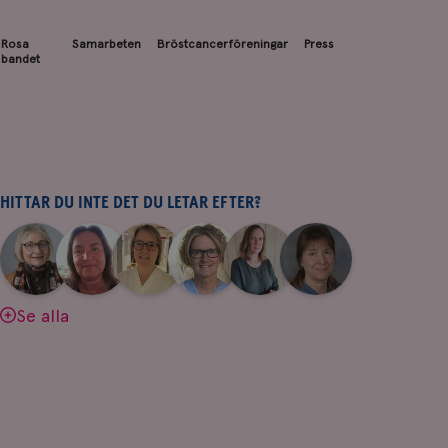
Rosa
Samarbeten
Bröstcancerföreningar
Press
bandet
HITTAR DU INTE DET DU LETAR EFTER?
|
|
|
|
|
|
Aina
Anne
Fredrika
Jeanette
Maria
Yvette
Johnsson
Andersson
Killander
Bäcklund
Edegran
Andersson
Se alla