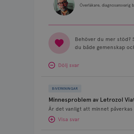
Överläkare, diagnosansvarig b
Behöver du mer stöd? 
du både gemenskap och
Dölj svar
Minnesproblem
av
BIVERKNINGAR
Letrozol
Minnesproblem av Letrozol Viat
Viatris?
Visa svar
Fundering