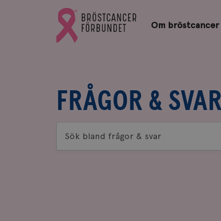
Bröstcancerförbundets
Gå
startsida
Om bröstcancer
till
Bröstcancerförbundets
startsida
FRÅGOR & SVA
Sök
bland
frågor
&
svar