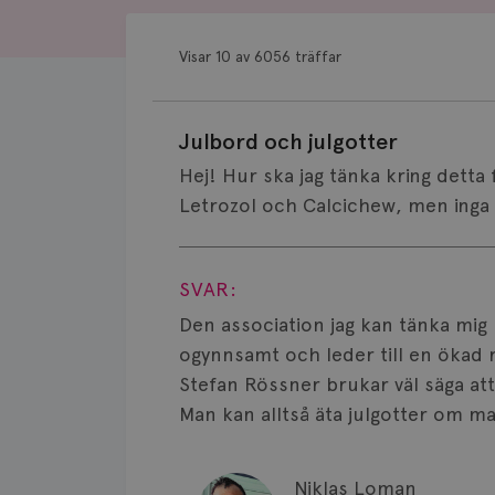
Visar 10 av 6056 träffar
Julbord och julgotter
Hej! Hur ska jag tänka kring detta 
Letrozol och Calcichew, men inga a
Visa svar
SVAR:
Den association jag kan tänka mig 
ogynnsamt och leder till en ökad r
Stefan Rössner brukar väl säga att 
Man kan alltså äta julgotter om m
Niklas Loman