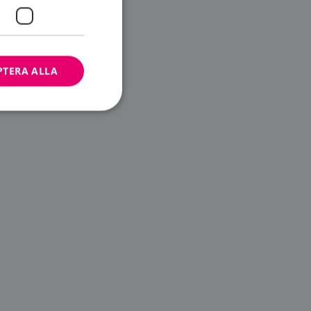
PTERA ALLA
bbplatsen kan inte
ändare.
n är utformad för
av
m-tjänsten för att
 cookie. Det är
banner fungerar