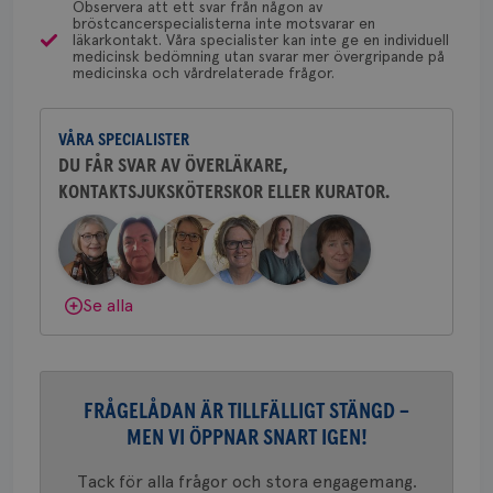
typ
Observera att ett svar från någon av
på 
bröstcancerspecialisterna inte motsvarar en
läkarkontakt. Våra specialister kan inte ge en individuell
CookieScriptConsent
4 veckor
Den
CookieScript
Yvette Andersson
medicinsk bedömning utan svarar mer övergripande på
2 dagar
Coo
.brostcancerforbundet.se
medicinska och vårdrelaterade frågor.
ÖVERLÄKARE OCH BRÖSTKIRURG
tjä
Yvette Andersson är överläkare
ihå
bes
och bröstkirurg vid Västmanlands
nöd
VÅRA SPECIALISTER
sjukhus i Västerås.
Scr
Google
fun
DU FÅR SVAR AV ÖVERLÄKARE,
Privacy Policy
KONTAKTSJUKSKÖTERSKOR ELLER KURATOR.
Behöver du mer stöd? Som medlem i
Bröstcancerförbundet får du både
gemenskap och goda råd.
Bli medlem
Namn
Leverantör
/
Domän
Utgång
Beskriv
Dölj svar
Se alla
c_rid
.brostcancerforbundet.se
1 dag
Denna c
Namn
Leverantör
/
Domän
Utgån
att mäta
postutsk
YSC
Sessi
Google LLC
om mott
.youtube.com
länkar i
konverte
webbpla
FRÅGELÅDAN ÄR TILLFÄLLIGT STÄNGD –
VISITOR_PRIVACY_METADATA
5
YouTube
_gat_UA-1577937-
.brostcancerforbundet.se
1
Detta är
MEN VI ÖPPNAR SNART IGEN!
månad
.youtube.com
37
minut
cookie s
4 veck
Google A
mönster
Tack för alla frågor och stora engagemang.