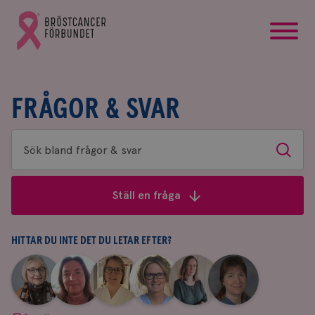
startsida
Gå
till
Bröstcancerförbundets
startsida
FRÅGOR & SVAR
Sök
Sök
bland
frågor
Ställ en fråga
&
svar
HITTAR DU INTE DET DU LETAR EFTER?
|
|
|
|
|
|
Aina
Anne
Fredrika
Jeanette
Maria
Yvette
Johnsson
Andersson
Killander
Bäcklund
Edegran
Andersson