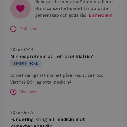
Behöver du mer stöd? Som medlem i
Bröstcancerförbundet får du både
gemenskap och goda råd.
Bli medlem
Dölj svar
Minnesproblem
av
2026-07-14
Letrozol
Minnesproblem av Letrozol Viatris?
Viatris?
BIVERKNINGAR
Är det vanligt att minnet påverkas av Letrozol
Viatris? Bör jag byta medicin?
Visa svar
Fundering
kring
SVAR:
2026-06-25
alt
Fundering kring alt medicin mot
Hej. Oavsett vilken hormonsänkande behandling
medicin
klimakteriebesvär