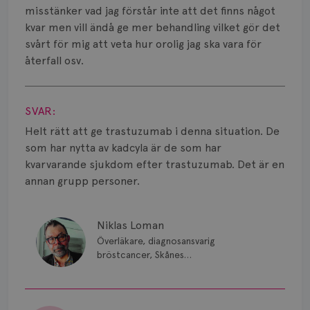
Smärta
misstänker vad jag förstår inte att det finns något
kvar men vill ändå ge mer behandling vilket gör det
Prognos
svårt för mig att veta hur orolig jag ska vara för
återfall osv.
Risker
Visa svar
Spridd bröstcancer
SVAR:
Strålning
Helt rätt att ge trastuzumab i denna situation. De
som har nytta av kadcyla är de som har
Vätska
kvarvarande sjukdom efter trastuzumab. Det är en
annan grupp personer.
Niklas Loman
Överläkare, diagnosansvarig
bröstcancer, Skånes
universitetssjukhus i Lund.