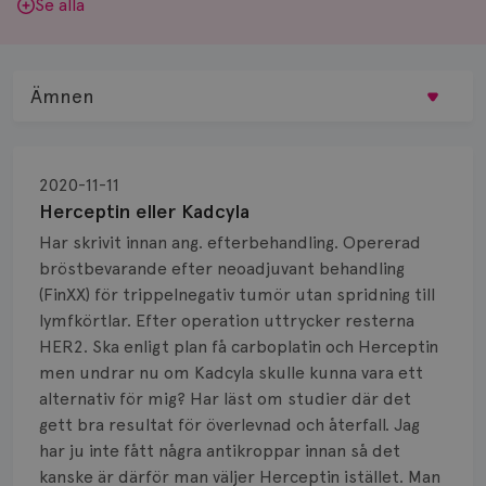
Se alla
Ämnen
Behandling
2020-11-11
Biopsi
Herceptin eller Kadcyla
Har skrivit innan ang. efterbehandling. Opererad
Biverkningar
bröstbevarande efter neoadjuvant behandling
(FinXX) för trippelnegativ tumör utan spridning till
Bröstvårta
lymfkörtlar. Efter operation uttrycker resterna
Knöl
HER2. Ska enligt plan få carboplatin och Herceptin
men undrar nu om Kadcyla skulle kunna vara ett
Läkemedel
alternativ för mig? Har läst om studier där det
gett bra resultat för överlevnad och återfall. Jag
Typ av bröstcancer
har ju inte fått några antikroppar innan så det
kanske är därför man väljer Herceptin istället. Man