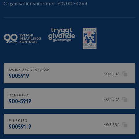
Organisationsnummer: 802010-4264
.brostcancerforbundet.se
SWISH SPONTANGÅVA
KOPIERA
9005919
BANKGIRO
KOPIERA
900-5919
PLUSGIRO
KOPIERA
900591-9