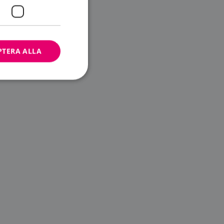
PTERA ALLA
bbplatsen kan inte
ändare.
n är utformad för
av
m-tjänsten för att
 cookie. Det är
banner fungerar