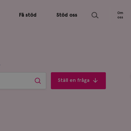
Sök
Om
Få stöd
Stöd oss
oss
R
Ställ en fråga
Sök