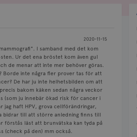
2020-11-15
 år mammografi". I samband med det kom
sten. Ur det ena bröstet kom även gul
och de menar att inte mer behöver göras.
Borde inte några fler prover tas för att
ncer? De har ju inte helhetsbilden om att
g, precis bakom käken sedan några veckor
s (som ju innebär ökad risk för cancer i
 jag haft HPV, grova cellförändringar,
idrar till att större anledning finns till
förstås läst att brunvätska kan tyda på
ess (check på den) mm också.