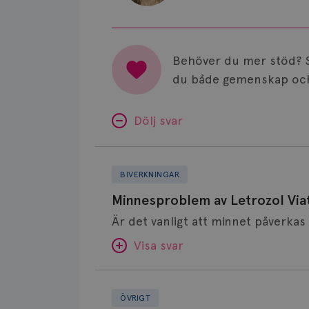
Behöver du mer stöd? 
du både gemenskap och
Dölj svar
Minnesproblem
av
BIVERKNINGAR
Letrozol
Minnesproblem av Letrozol Viat
Viatris?
Visa svar
Fundering
SVAR:
kring
ÖVRIGT