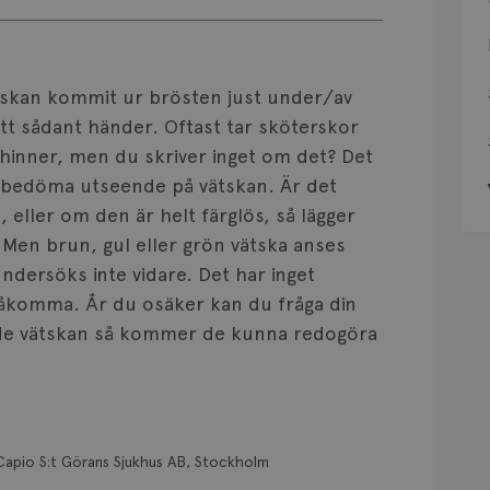
vätskan kommit ur brösten just under/av
tt sådant händer. Oftast tar sköterskor
hinner, men du skriver inget om det? Det
 bedöma utseende på vätskan. Är det
 eller om den är helt färglös, så lägger
. Men brun, gul eller grön vätska anses
undersöks inte vidare. Det har inget
åkomma. År du osäker kan du fråga din
e vätskan så kommer de kunna redogöra
Capio S:t Görans Sjukhus AB, Stockholm