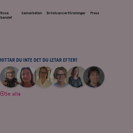
Rosa
Samarbeten
Bröstcancerföreningar
Press
bandet
HITTAR DU INTE DET DU LETAR EFTER?
|
|
|
|
|
|
Aina
Anne
Fredrika
Jeanette
Maria
Yvette
Johnsson
Andersson
Killander
Bäcklund
Edegran
Andersson
Se alla