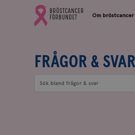
Bröstcancerförbundets
Gå
startsida
Om bröstcancer
till
Bröstcancerförbundets
startsida
FRÅGOR & SVA
Sök
bland
frågor
&
svar