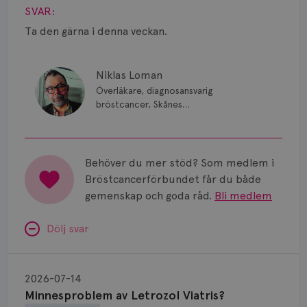
Smärta
SVAR:
Prognos
Ta den gärna i denna veckan.
Risker
Niklas Loman
Spridd bröstcancer
Överläkare, diagnosansvarig
bröstcancer, Skånes
universitetssjukhus i Lund.
Strålning
Vätska
Behöver du mer stöd? Som medlem i
Bröstcancerförbundet får du både
gemenskap och goda råd.
Bli medlem
Dölj svar
Minnesproblem
av
2026-07-14
Letrozol
Minnesproblem av Letrozol Viatris?