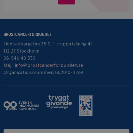
Google LLC
oss
.doubleclick.net
BRÖSTCANCERFÖRBUNDET
Hantverkargatan 25 B, 1 trappa (våning 4)
_gcl_au
3
Google LLC
112 21 Stockholm
månad
.brostcancerforbundet.se
08-546 40 530
Mejl:
info@brostcancerforbundet.se
Organisationsnummer: 802010-4264
_pin_unauth
1 år
Pinterest Inc.
.brostcancerforbundet.se