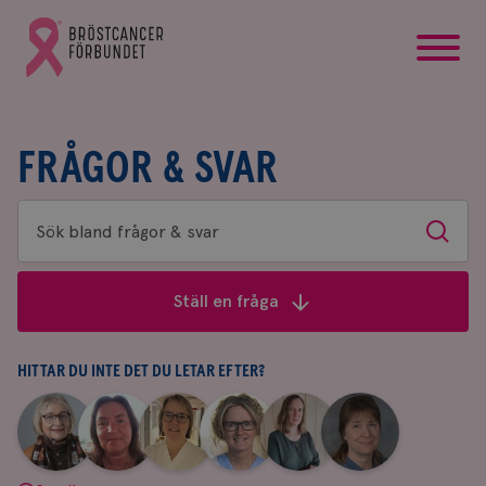
startsida
Gå
till
Bröstcancerförbundets
startsida
FRÅGOR & SVAR
Sök
Sök
bland
frågor
Ställ en fråga
&
svar
HITTAR DU INTE DET DU LETAR EFTER?
|
|
|
|
|
|
Aina
Anne
Fredrika
Jeanette
Maria
Yvette
Johnsson
Andersson
Killander
Bäcklund
Edegran
Andersson