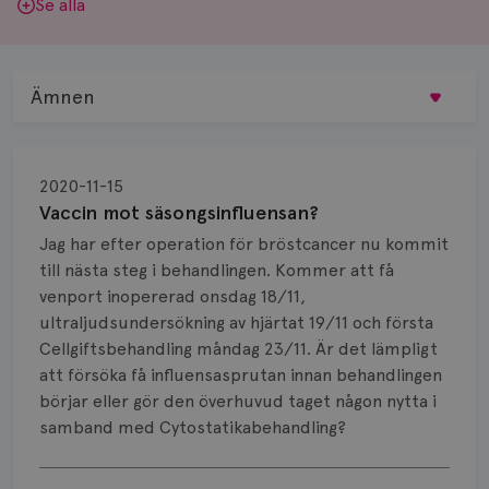
Se alla
Ämnen
Behandling
2020-11-15
Biopsi
Vaccin mot säsongsinfluensan?
Jag har efter operation för bröstcancer nu kommit
Biverkningar
till nästa steg i behandlingen. Kommer att få
venport inopererad onsdag 18/11,
Bröstvårta
ultraljudsundersökning av hjärtat 19/11 och första
Knöl
Cellgiftsbehandling måndag 23/11. Är det lämpligt
att försöka få influensasprutan innan behandlingen
Läkemedel
börjar eller gör den överhuvud taget någon nytta i
samband med Cytostatikabehandling?
Typ av bröstcancer
Visa svar