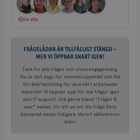
nöd
gemenskap och goda råd.
Bli medlem
Scr
Google
fun
Privacy Policy
Dölj svar
Se alla
Namn
Leverantör
/
Domän
Utgång
Beskriv
FRÅGELÅDAN ÄR TILLFÄLLIGT STÄNGD –
c_rid
.brostcancerforbundet.se
1 dag
Denna c
Namn
Leverantör
/
Domän
Utgån
MEN VI ÖPPNAR SNART IGEN!
att mäta
postutsk
YSC
Sessi
Google LLC
om mott
.youtube.com
Tack för alla frågor och stora engagemang.
länkar i
konverte
Nu är det dags för sommaruppehåll och tid
webbpla
för återhämtning för våra hårt arbetande
VISITOR_PRIVACY_METADATA
5
YouTube
_gat_UA-1577937-
.brostcancerforbundet.se
1
Detta är
månad
.youtube.com
experter. Vi öppnar upp för nya frågor igen
37
minut
cookie s
4 veck
Google A
den 17 augusti. Sök gärna bland "Frågor &
mönster
svar" nedan, för att se om din fråga finns
innehåll
identite
besvarad sedan tidigare. Varmt välkommen
eller we
sig till.
åter!
_gat-ka
att beg
som regi
webbpla