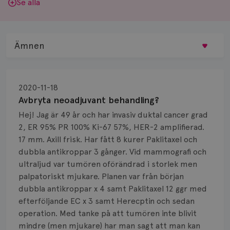
Se alla
Ämnen
Behandling
2020-11-18
Biopsi
Avbryta neoadjuvant behandling?
Hej! Jag är 49 år och har invasiv duktal cancer grad
Biverkningar
2, ER 95% PR 100% Ki-67 57%, HER-2 amplifierad.
17 mm. Axill frisk. Har fått 8 kurer Paklitaxel och
Bröstvårta
dubbla antikroppar 3 gånger. Vid mammografi och
Knöl
ultraljud var tumören oförändrad i storlek men
palpatoriskt mjukare. Planen var från början
Läkemedel
dubbla antikroppar x 4 samt Paklitaxel 12 ggr med
efterföljande EC x 3 samt Herecptin och sedan
Typ av bröstcancer
operation. Med tanke på att tumören inte blivit
mindre (men mjukare) har man sagt att man kan