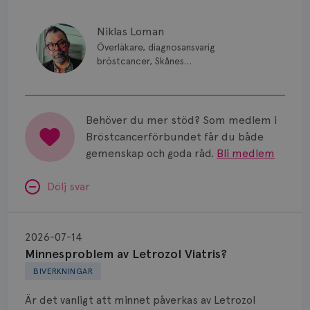
Niklas Loman
Överläkare, diagnosansvarig
bröstcancer, Skånes
universitetssjukhus i Lund.
Behöver du mer stöd? Som medlem i
Bröstcancerförbundet får du både
gemenskap och goda råd.
Bli medlem
Dölj svar
Minnesproblem
av
2026-07-14
Letrozol
Minnesproblem av Letrozol Viatris?
Viatris?
BIVERKNINGAR
Är det vanligt att minnet påverkas av Letrozol