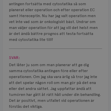
Smärta
antingen fortsätta med cytostatika så som
planerat eller operation och efter operation EC
Prognos
samt Hereceptin. Nu har jag valt operation men
vet inte vad som är onkologiskt bäst. Undrar om
Risker
man väljer operation för att jag vill det helst men
Spridd bröstcancer
är det ändå bättre prognos att testa fortsätta
med cytostatika lite till?
Strålning
Visa svar
Vätska
SVAR:
Det låter ju som om man planerar att ge dig
samma cytostatika antingen före eller efter
operationen. Om jag ska vara ärlig så tror jag inte
att det spelar någon roll om man gör på det ena
eller det andra sättet. Jag uppfattar ändå att
tumören har gått åt rätt håll under din behandling.
Det är positivt, men utfallet vid operationen är
förstås det viktiga.