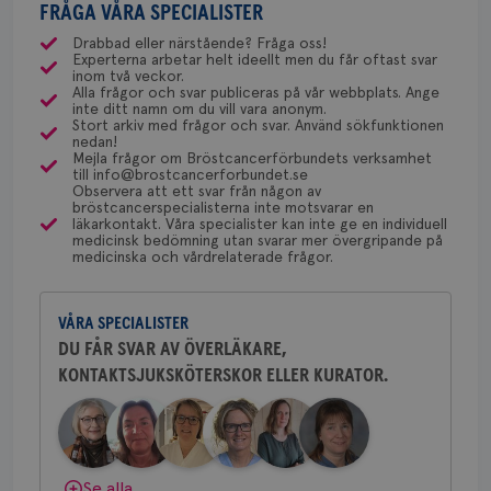
csrftoken
brostcancerforbundet.se
11
Den
med ett speciellt blodprov. Det ser lite olika ut på
FRÅGA VÅRA SPECIALISTER
gemenskap och goda råd.
Bli medlem
uppskattas!
NU-sjukvården i Uddevalla.
månader
til
4 veckor
web
olika ställen hur rutinerna ser ut, men ofta är det
Drabbad eller närstående? Fråga oss!
för
Experterna arbetar helt ideellt men du får oftast svar
via Klinisk Genetik (på universitetssjukhus) som
utf
Dölj svar
Behöver du mer stöd? Som medlem i
inom två veckor.
en 
dessa prover beställs. Om du vill undersöka detta
Alla frågor och svar publiceras på vår webbplats. Ange
typ
Bröstcancerförbundet får du både
inte ditt namn om du vill vara anonym.
på 
kan du börja med att söka hjälp på vårdcentralen,
gemenskap och goda råd.
Bli medlem
Stort arkiv med frågor och svar. Använd sökfunktionen
som kan skriva remiss till den klinik som är ansvarig
nedan!
CookieScriptConsent
4 veckor
Den
CookieScript
2 dagar
Coo
Mejla frågor om Bröstcancerförbundets verksamhet
.brostcancerforbundet.se
för detta i din region.
tjä
till info@brostcancerforbundet.se
Dölj svar
ihå
Observera att ett svar från någon av
bes
bröstcancerspecialisterna inte motsvarar en
nöd
läkarkontakt. Våra specialister kan inte ge en individuell
Scr
Yvette Andersson
Google
medicinsk bedömning utan svarar mer övergripande på
fun
medicinska och vårdrelaterade frågor.
Privacy Policy
ÖVERLÄKARE OCH BRÖSTKIRURG
Yvette Andersson är överläkare
och bröstkirurg vid Västmanlands
VÅRA SPECIALISTER
sjukhus i Västerås.
DU FÅR SVAR AV ÖVERLÄKARE,
Namn
Leverantör
/
Domän
Utgång
Beskriv
KONTAKTSJUKSKÖTERSKOR ELLER KURATOR.
Behöver du mer stöd? Som medlem i
c_rid
.brostcancerforbundet.se
1 dag
Denna c
Namn
Leverantör
/
Domän
Utgån
Bröstcancerförbundet får du både
att mäta
gemenskap och goda råd.
Bli medlem
postutsk
YSC
Sessi
Google LLC
om mott
.youtube.com
länkar i
konverte
Dölj svar
Se alla