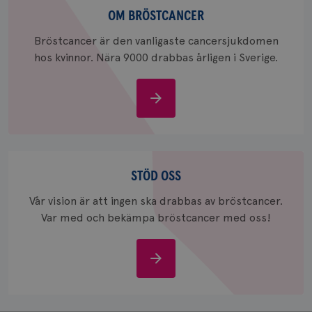
webbpla
bröstcancer
OM BRÖSTCANCER
_ga_W8VXKBRK9Y
.brostcancerforbundet.se
1 år 1
Denna c
månad
Google A
ar_debug
.pinterest.com
1 år
Bröstcancer är den vanligaste cancersjukdomen
bevara s
hos kvinnor. Nära 9000 drabbas årligen i Sverige.
_gid
1 dag
Denna co
Google LLC
Google A
.brostcancerforbundet.se
och uppd
värde fö
Om
och anvä
och spår
bröstcancer
IDE
1 år
Google LLC
.doubleclick.net
Stöd
oss
STÖD OSS
Vår vision är att ingen ska drabbas av bröstcancer.
Var med och bekämpa bröstcancer med oss!
_gcl_au
3
Google LLC
Stöd
månad
.brostcancerforbundet.se
oss