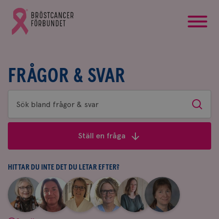
startsida
Gå
till
Bröstcancerförbundets
startsida
FRÅGOR & SVAR
Sök
Sök
bland
frågor
Ställ en fråga
&
svar
HITTAR DU INTE DET DU LETAR EFTER?
|
|
|
|
|
|
Aina
Anne
Fredrika
Jeanette
Maria
Yvette
Johnsson
Andersson
Killander
Bäcklund
Edegran
Andersson