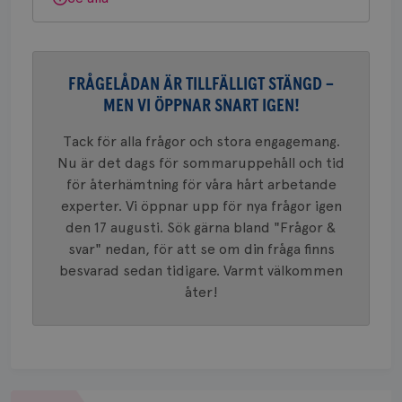
webbpla
VISITOR_PRIVACY_METADATA
5
YouTube
_gat_UA-1577937-
.brostcancerforbundet.se
1
Detta är
månad
.youtube.com
37
minut
cookie s
4 veck
Google A
mönster
innehåll
FRÅGELÅDAN ÄR TILLFÄLLIGT STÄNGD –
identite
eller we
MEN VI ÖPPNAR SNART IGEN!
sig till.
_gat-ka
att beg
Tack för alla frågor och stora engagemang.
som regi
Nu är det dags för sommaruppehåll och tid
webbpla
trafikvo
för återhämtning för våra hårt arbetande
_ga
1 år 1
Detta c
Google LLC
experter. Vi öppnar upp för nya frågor igen
månad
associe
.brostcancerforbundet.se
__Secure-ROLLOUT_TOKEN
.youtube.com
5
den 17 augusti. Sök gärna bland "Frågor &
Universal
månad
en vikti
4 veck
svar" nedan, för att se om din fråga finns
Googles
analystj
besvarad sedan tidigare. Varmt välkommen
VISITOR_INFO1_LIVE
5
Google LLC
används 
månad
.youtube.com
åter!
unika a
4 veck
tilldela
generer
klientid
i varje 
webbpla
att berä
session
för
Om