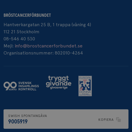
BRÖSTCANCERFÖRBUNDET
_pin_unauth
1 år
Hantverkargatan 25 B, 1 trappa (våning 4)
Pinterest Inc.
.brostcancerforbundet.se
112 21 Stockholm
08-546 40 530
Mejl:
info@brostcancerforbundet.se
Organisationsnummer: 802010-4264
SWISH SPONTANGÅVA
KOPIERA
9005919